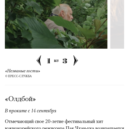
1
3
из
«Незваные гости»
© ПРЕСС-СЛУЖБА
«Олдбой»
В прокате с 14 сентября
Отмечающий свое 20-летие фестивальный хит
южнокорейского режиссера Пак Чхан-ука возвращается