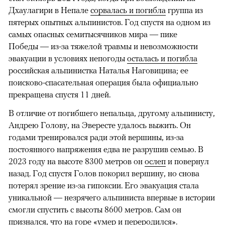
Дхаулагири в Непале
сорвалась и погибла
группа из
пятерых опытных альпинистов. Год спустя на одном из
самых опасных семитысячников мира — пике
Победы — из-за тяжелой травмы и невозможности
эвакуации в условиях непогоды
осталась и погибла
российская альпинистка Наталья Наговицина; ее
поисково-спасательная операция была официально
прекращена спустя 11 дней.
В отличие от погибшего непальца, другому альпинисту,
Андрею Голову, на Эвересте удалось выжить. Он
годами тренировался ради этой вершины, из-за
постоянного напряжения едва не разрушив семью. В
2023 году на высоте 8300 метров он
ослеп
и повернул
назад. Год спустя Голов покорил вершину, но снова
потерял зрение из-за гипоксии. Его эвакуация стала
уникальной — незрячего альпиниста впервые в истории
смогли спустить с высоты 8600 метров. Сам он
признался, что на горе «умер и переродился».