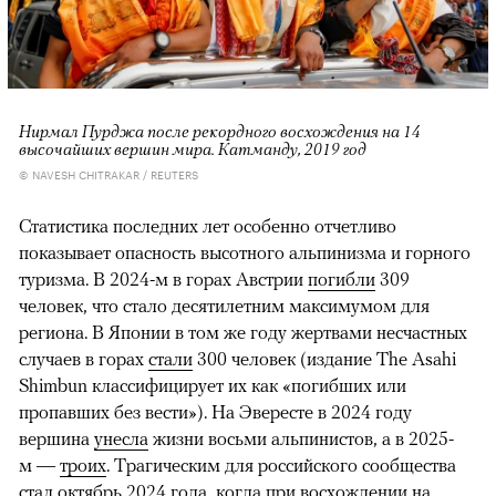
Нирмал Пурджа после рекордного восхождения на 14
высочайших вершин мира. Катманду, 2019 год
© NAVESH CHITRAKAR / REUTERS
Статистика последних лет особенно отчетливо
показывает опасность высотного альпинизма и горного
туризма. В 2024-м в горах Австрии
погибли
309
человек, что стало десятилетним максимумом для
региона. В Японии в том же году жертвами несчастных
случаев в горах
стали
300 человек (издание The Asahi
Shimbun классифицирует их как «погибших или
пропавших без вести»). На Эвересте в 2024 году
вершина
унесла
жизни восьми альпинистов, а в 2025-
м —
троих
. Трагическим для российского сообщества
стал октябрь 2024 года, когда при восхождении на