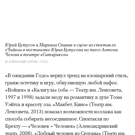
Юрий Бутусов и Марьяна Спивак в сцене из спектакля
«Чайка» в постановке Юрия Бутусова по пьесе Антона
Чехова в театре «Сатирикон»
© АЛЕКСАНДР КУРОВ / ТАСС
«В ожидании Годо» вернул тренд на клошарский стиль,
гранж-эстетику и игру, обнуляющую любой пафос.
«Войцек» и «Калигула» (оба — Театр им. Ленсовета,
1997 и 1998) задали моду на романтику в духе Тома
Уэйтса и красоту зла. «Макбет. Кино» (Театр им.
Ленсовета, 2013) показал возможности коллажа как
способа собирать несоединимое. Спектакли по
Брехту — «Человек = Человек» (Александринский
театр, 2008), «Добрый человек из Сезуана» (Театр им.