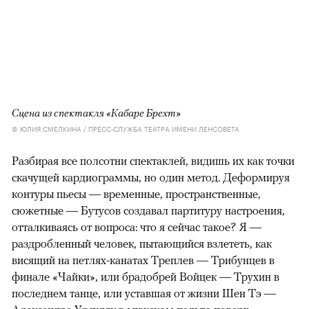
Сцена из спектакля «Кабаре Брехт»
© ЮЛИЯ СМЕЛКИНА / ПРЕСС-СЛУЖБА ТЕАТРА ИМЕНИ ЛЕНСОВЕТА
Разбирая все полсотни спектаклей, видишь их как точки
скачущей кардиограммы, но один метод. Деформируя
контуры пьесы — временные, пространственные,
сюжетные — Бутусов создавал партитуру настроения,
отталкиваясь от вопроса: что я сейчас такое? Я —
раздробленный человек, пытающийся взлететь, как
висящий на петлях-канатах Треплев — Трибунцев в
финале «Чайки», или брадобрей Войцек — Трухин в
последнем танце, или уставшая от жизни Шен Тэ —