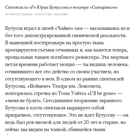
Спектакль «Р» Юрия Бутусова в театре «Сатирикон»
© КИРИЛЛ ЗЫКОВ / АГЕНТСТВО «МОСКВА»
Бутусов играл в своей «Чайке» сам — выламываясь из и
без того деконструированной сценической реальности.
В нынешней постпремьере на простую ткань
проецируются съемки отчаянных и, как кажется теперь,
прощальных танцев погибшего режиссера. Эта мертвая
петля времени работает мощно — ты видишь человека,
сочинившего все это действо со своим участием, но
отсутствующего в нем. В одном из ранних спектаклей
Бутусова, «Войцеке» Театра им. Ленсовета,
повторялась строчка из Тома Уэйтса «I’ll be gone» —
«меня не будет». Сегодняшнее вторжение экранного
Бутусова в плоть спектакля маркирует собой
призрачное, отсутствующее. Это не идет Бутусову — он
ведь был рок-иконой для людей от 20 лет и старше, но
сейчас мы видим на тонкой, сбившейся ткани