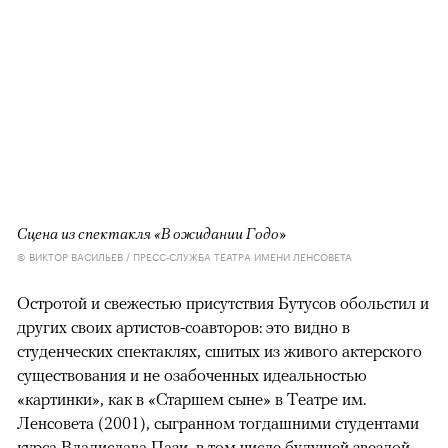
Сцена из спектакля «В ожидании Годо»
© ВИКТОР ВАСИЛЬЕВ / ПРЕСС-СЛУЖБА ТЕАТРА ИМЕНИ ЛЕНСОВЕТА
Остротой и свежестью присутствия Бутусов обольстил и
других своих артистов-соавторов: это видно в
студенческих спектаклях, сшитых из живого актерского
существования и не озабоченных идеальностью
«картинки», как в «Старшем сыне» в Театре им.
Ленсовета (2001), сыгранном тогдашними студентами
курса Владислава Пази, в том числе будущей звездой