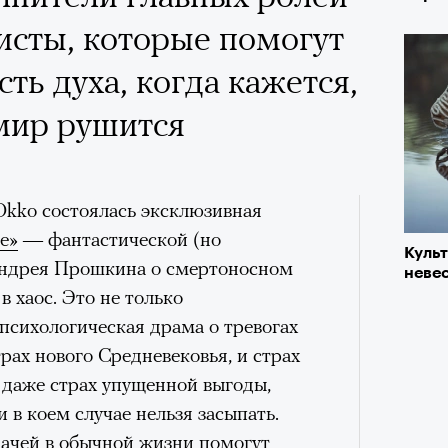
 Тыркин рассказывает о
«РБК 
исты, которые помогут
пров
на остросоциальные
ть духа, когда кажется,
мир рушится
kko состоялась эксклюзивная
рам-канал «РБК Стиль»
е»
— фантастической (но
Куль
Лока
Андрея Прошкина о смертоносном
невес
Корей
в хаос. Это не только
взро
Кира 
ар и Жереми Труиля
психологическая драма о тревогах
доск
штук
Грэя
рах нового Средневековья, и страх
 даже страх упущенной выгоды,
 в коем случае нельзя засыпать.
рное: голливудские левые и черный
адачей в обычной жизни помогут