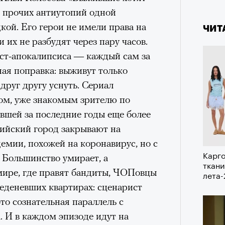
4 кол
а
т прочих антиутопий одной
пропу
ации, —
кой. Его герои не имели права на
ЧИТ
вания, при котором подросток под
 их не разбудят через пару часов.
ресса полностью уходит в себя,
ост-апокалипсиса — каждый сам за
ь, есть и реагировать на внешний
ая поправка: выживут только
рнем по имени Нур (Саид Эль
друг другу уснуть. Сериал
оини Шаи (Дуа Бутарбуш
ом, уже знакомым зрителю по
м отказали в получении вида на
вшей за последние годы еще более
получных европейских стран.
ийский город закрывают на
обудить Нура к жизни:
емии, похожей на коронавирус, но с
Карго
икает в его ужасные сны, в которых
 Большинство умирает, а
ткани
в Европу.
мире, где правят бандиты, ЧОПовцы
лета
еденевших квартирах: сценарист
ЧИТ
ственной составляющей фильма его
то сознательная параллель с
бросердечный призыв («Только вы
 И в каждом эпизоде идут на
ет для тех, кто не понял,