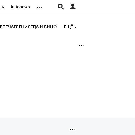
...
ть
Autonews
К Образование
ВПЕЧАТЛЕНИЯ
ЕДА И ВИНО
ЕЩЁ
д
Стиль
е рейтинги
иа
Финансы