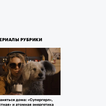
ЕРИАЛЫ РУБРИКИ
ЕРИАЛЫ РУБРИКИ
аняться дома: «Супергерл»,
рно-2025: Япония наносит
тная» и атомная энергетика
ной удар