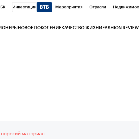
РБК
Инвестиции
Мероприятия
Отрасли
Недвижимос
и
Телеканал
РБК Вино
Спорт
Школа управления РБК
РБ
ЗИОНЕРЫ
НОВОЕ ПОКОЛЕНИЕ
КАЧЕСТВО ЖИЗНИ
FASHION REVIEW
РБК Life
Тренды
Визионеры
Национальные проекты
Горо
 Бизнес-среда
Дискуссионный клуб
Исследования
Кредитны
Газета
Спецпроекты СПб
Конференции СПб
Спецпроекты
трагентов
Политика
Экономика
Бизнес
Технологии и мед
ой валюты
нерский материал