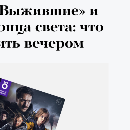
026: что
«Выжившие» и
на открытии
нца света: что
 авторского
ить вечером