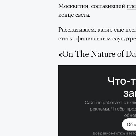
Москвитин, составивший
пле
конце света.
Рассказываем, какие еще пес
стать официальным саундтре
«On The Nature of Da
00:00
/
00:00
Кадр из фильма «Зеленые глаза»
© JUNE FILMS