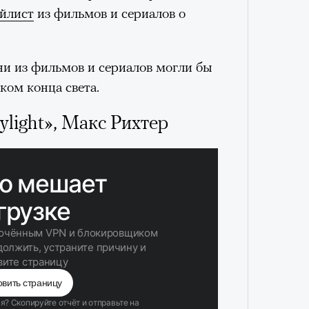
Как т
йлист
из фильмов и сериалов о
выра
Кира 
Вост
доск
штук
ни из фильмов и сериалов могли бы
ком конца света.
ylight», Макс Рихтер
Умный
осваи
Сможе
Trave
отвеч