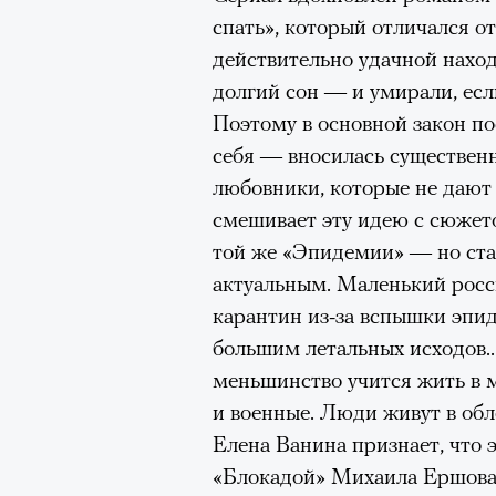
здоровьем касается синдром
спать», который отличался о
отстраненности, или резигн
действительно удачной наход
редкого психогенного заболе
долгий сон — и умирали, если
воздействием тяжелейшего ст
Поэтому в основной закон п
перестает двигаться, говорит
себя — вносилась существенн
мир. Это и происходит с па
любовники, которые не дают 
Алами), братом главной гер
смешивает эту идею с сюжет
М’Зауки), когда их родителя
той же «Эпидемии» — но ста
жительство в одной из благо
актуальным. Маленький росс
Безутешная Шая пытается пр
карантин из-за вспышки эпид
наглотавшись таблеток, прон
большим летальных исходов..
их мать тонет при переправе 
меньшинство учится жить в 
и военные. Люди живут в обл
При всей скромности художе
Елена Ванина признает, что э
адресованный европейцам до
«Блокадой» Михаила Ершова.
можете нас спасти!» — сообща