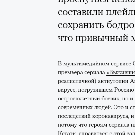
Кинокритик Стас
составили плейл
первых показах 
сохранить бодрос
темы
что привычный 
В мультимедийном сервисе O
Подписывайтесь на телег
премьера сериала
«Выживши
реалистичной) антиутопии 
вирусе, погрузившем Россию 
Зеленые глаза» Фанни Лиат
остросюжетный боевик, но и 
«Бумажный тигр» Джеймса 
современных людей. Это и ст
последствий коронавируса, и
«Охота» Уэйна Вапимуквы
потому что героям сериала ни
Ретроспектива «Красное и че
Кстати, справиться с этой з
список»