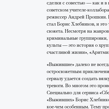
сделки с совестью — как и в
очнувшийся Нур) точно не б
советском учителе-коллабора
обострения мигрантского кри
режиссер Андрей Прошкин.
стал Борис Хлебников, и эт
сюжета. Несмотря на жанро
криминальные группировки, 
Адресованн
культы — это история о хру
добросерд
счастливой жизни», «Аритми
точно не б
«Выжившие» далеко не всегд
остросюжетным приключение
дни очередн
сериалу удается создать вяз
тревоги. Во многом это прои
мигрантск
Специально для сервиса «Сб
«Выживших» Борис Хлебник
кое-чем особенным. Тему п