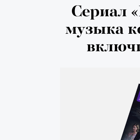
Локарно-2
Сериал 
показали 
музыка ко
фестиваля
включ
кино