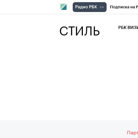
Подписка на 
РБК Компани
СТИЛЬ
РБК ВИ
РБК Курсы
Крипто
РБК
Франшизы
Проверка кон
Рынок наличн
Впечатления
Парт