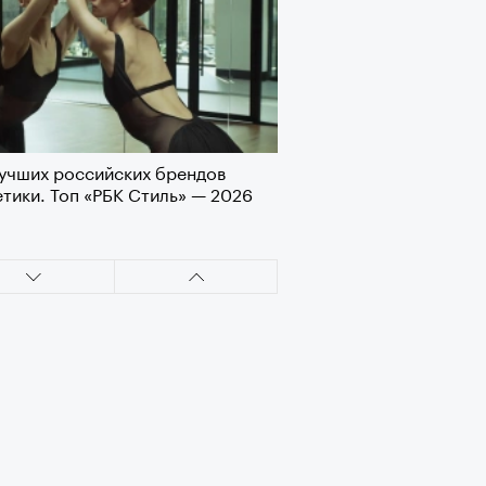
учших российских брендов
тики. Топ «РБК Стиль» — 2026
Визионеры» и masters:dom
ели первую резиденцию