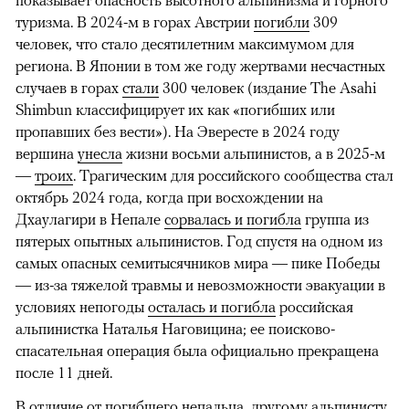
туризма. В 2024-м в горах Австрии
погибли
309
человек, что стало десятилетним максимумом для
региона. В Японии в том же году жертвами несчастных
случаев в горах
стали
300 человек (издание The Asahi
Shimbun классифицирует их как «погибших или
пропавших без вести»). На Эвересте в 2024 году
вершина
унесла
жизни восьми альпинистов, а в 2025-м
—
троих
. Трагическим для российского сообщества стал
октябрь 2024 года, когда при восхождении на
Дхаулагири в Непале
сорвалась и погибла
группа из
пятерых опытных альпинистов. Год спустя на одном из
самых опасных семитысячников мира — пике Победы
— из-за тяжелой травмы и невозможности эвакуации в
условиях непогоды
осталась и погибла
российская
альпинистка Наталья Наговицина; ее поисково-
спасательная операция была официально прекращена
после 11 дней.
В отличие от погибшего непальца, другому альпинисту,