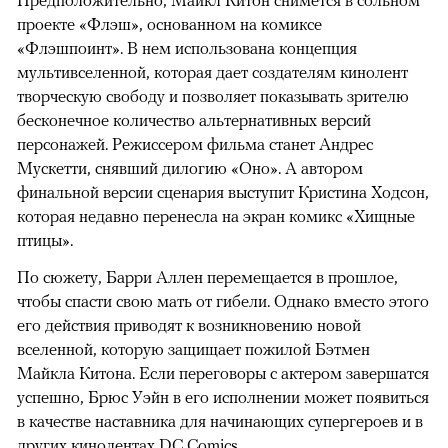
Предположительно, Майкл Китон снимется в сольном
проекте «Флэш», основанном на комиксе
«Флэшпоинт». В нем использована концепция
мультивселенной, которая дает создателям кинолент
творческую свободу и позволяет показывать зрителю
бесконечное количество альтернативных версий
персонажей. Режиссером фильма станет Андрес
Мускетти, снявший дилогию «Оно». А автором
финальной версии сценария выступит Кристина Ходсон,
которая недавно перенесла на экран комикс «Хищные
птицы».
По сюжету, Барри Аллен перемещается в прошлое,
чтобы спасти свою мать от гибели. Однако вместо этого
его действия приводят к возникновению новой
вселенной, которую защищает пожилой Бэтмен
Майкла Китона. Если переговоры с актером завершатся
успешно, Брюс Уэйн в его исполнении может появиться
в качестве наставника для начинающих супергероев и в
других кинолентах DC Comics.