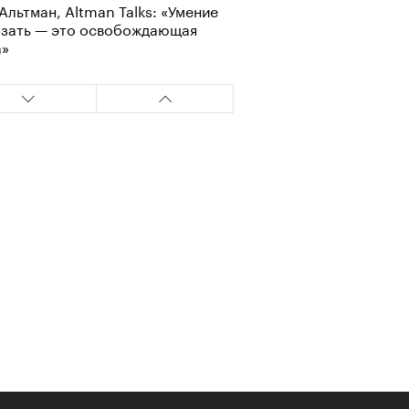
Альтман, Altman Talks: «Умение
азать — это освобождающая
а»
т ли человек прожить 180 лет:
ает Станислав Скакун