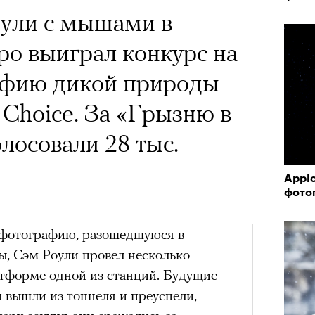
ули с мышами в
о выиграл конкурс на
афию дикой природы
Choice. За «Грызню в
лосовали 28 тыс.
Appl
фото
 фотографию, разошедшуюся в
ы, Сэм Роули провел несколько
атформе одной из станций. Будущие
 вышли из тоннеля и преуспели,