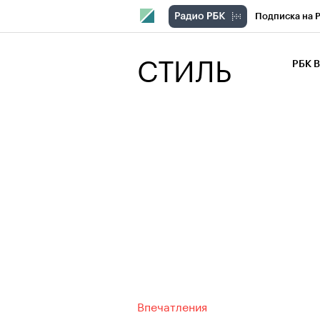
Подписка на 
РБК Компани
СТИЛЬ
РБК 
РБК Курсы
РБК Бизнес-с
Спецпроекты
Экономика
Впечатления