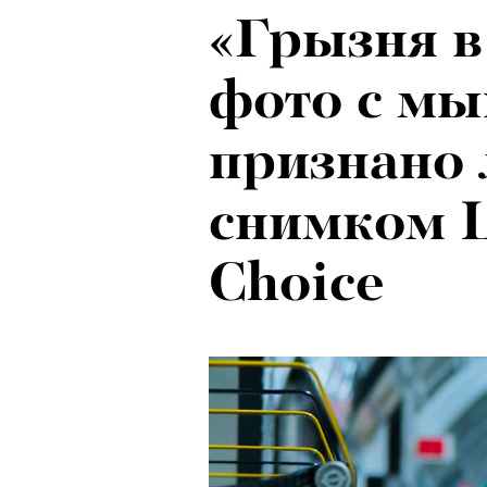
«Грызня в
фото с м
признано
снимком 
Choice