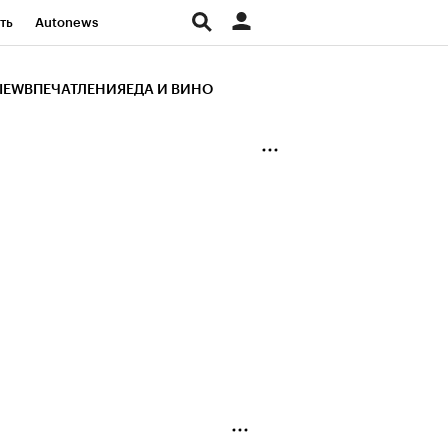
ть
Autonews
К Образование
IEW
ВПЕЧАТЛЕНИЯ
ЕДА И ВИНО
д
Стиль
Крипто
и
Франшизы
Газета
ов
Политика
ты