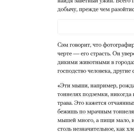
найдя заветный ужин. Всего 
добычу, прежде чем разойтис
Сэм говорит, что фотографи
черте — его страсть. Он уве
дикими животными в городах 
господство человека, другие 
«Эти мыши, например, рожда
тоннелях подземки, никогда н
трава. Это кажется отчаянн
бежишь по мрачным тоннелям
мышей много, а пищи мало, и
столь незначительное, как х