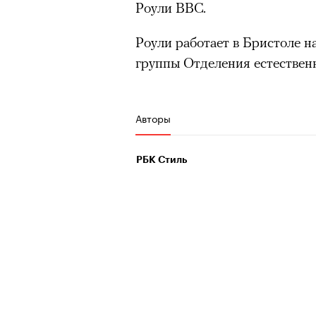
Роули BBC.
Роули работает в Бристоле 
группы Отделения естествен
Авторы
РБК Стиль