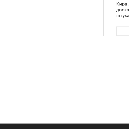
Кира 
доск
штук
Сможе
отвеч