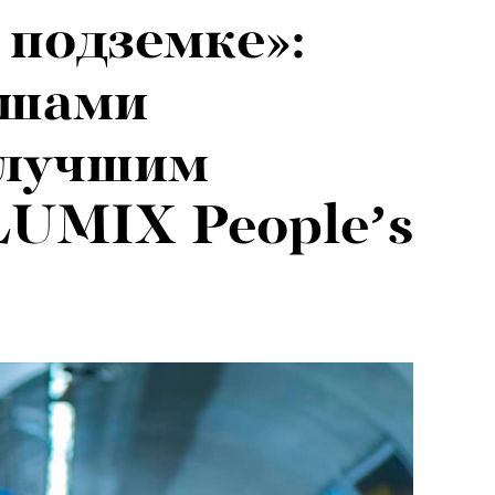
 подземке»:
ышами
 лучшим
LUMIX People’s