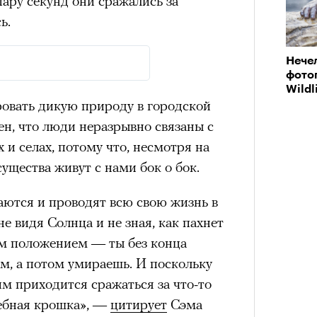
пару секунд они сражались за
ь.
Нече
фото
Wildl
ровать дикую природу в городской
рен, что люди неразрывно связаны с
и селах, потому что, несмотря на
существа живут с нами бок о бок.
ются и проводят всю свою жизнь в
е видя Солнца и не зная, как пахнет
ым положением — ты без конца
, а потом умираешь. И поскольку
м приходится сражаться за что-то
лебная крошка», —
цитирует
Сэма