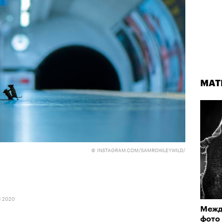
МАТ
© INSTAGRAM.COM/SAMROWLEYWILD/
Я 2020
Межд
фото