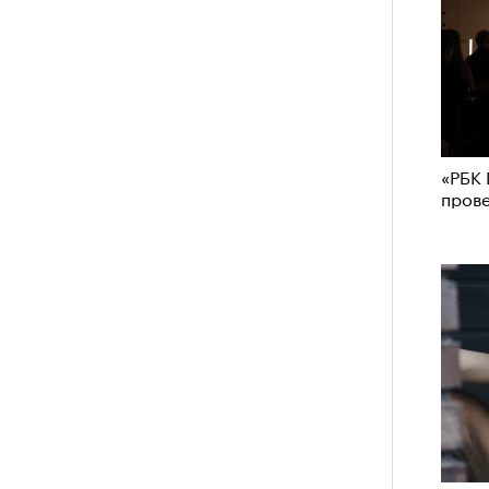
«РБК 
пров