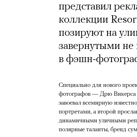
Почему для одни
Кинокритик Стас
представил рек
горы становится
первых показах 
коллекции Resor
готовы снова ри
темы
позируют на ули
Психологи и аль
завернутыми не 
высота меняет ч
в фэшн-фотогра
тянет с новой си
Подписывайтесь на телег
Специально для нового проек
фотографов — Дрю Викерса 
Зеленые глаза» Фанни Лиат
завоевал всемирную известн
«Бумажный тигр» Джеймса 
Подписывайтесь на телег
портретами, а второй просла
«Охота» Уэйна Вапимуквы
динамичными уличными репо
полярные таланты, бренд су
Ретроспектива «Красное и че
список»