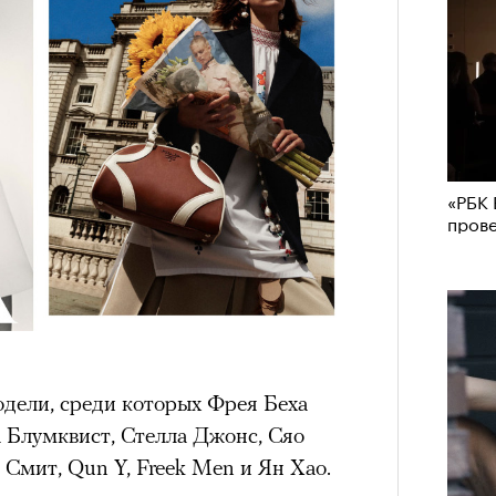
им все 14 восьмитысячников
удет лишним в дни очередного
ислорода.
зиса.
ый европейцам
Сможе
«РБК 
отвеч
«РБК 
пров
пров
ечный призыв
удет лишним в
ого обострения
ого кризиса.
одели, среди которых Фрея Беха
а Блумквист, Стелла Джонс, Сяо
Смит, Qun Y, Freek Men и Ян Хао.