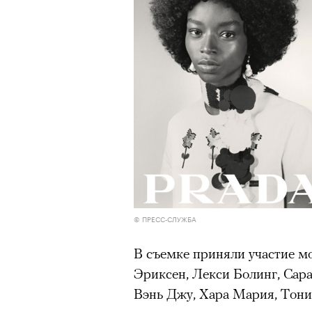
человеком, дважды покоривш
очнувшийся Нур) точно не б
планеты без использования к
обострения мигрантского кри
Адресованн
добросерд
точно не б
00:00
/
00:00
дни очередн
© ПРЕСС-СЛУЖБА
мигрантск
В съемке приняли участие м
Эриксен, Лекси Болинг, Сар
Вэнь Джу, Хара Мария, Тони 