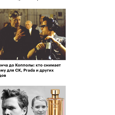
пии
нча до Копполы: кто снимает
рно-2025: объединение двух
му для CK, Prada и других
му важны гормоны стресса
 и мир, в котором нет
дов
слых