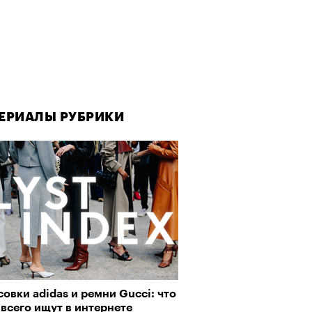
ЕРИАЛЫ РУБРИКИ
ЕРИАЛЫ РУБРИКИ
ЕРИАЛЫ РУБРИКИ
овки adidas и ремни Gucci: что
да как лекарство: как
рно-2025: Япония наносит
всего ищут в интернете
улки стали новой формой
ной удар