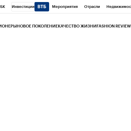
РБК
Инвестиции
Мероприятия
Отрасли
Недвижимос
и
Телеканал
РБК Вино
Спорт
Школа управления РБК
РБ
ЗИОНЕРЫ
НОВОЕ ПОКОЛЕНИЕ
КАЧЕСТВО ЖИЗНИ
FASHION REVIEW
РБК Life
Тренды
Визионеры
Национальные проекты
Горо
 Бизнес-среда
Дискуссионный клуб
Исследования
Кредитны
Газета
Спецпроекты СПб
Конференции СПб
Спецпроекты
трагентов
Политика
Экономика
Бизнес
Технологии и мед
ой валюты