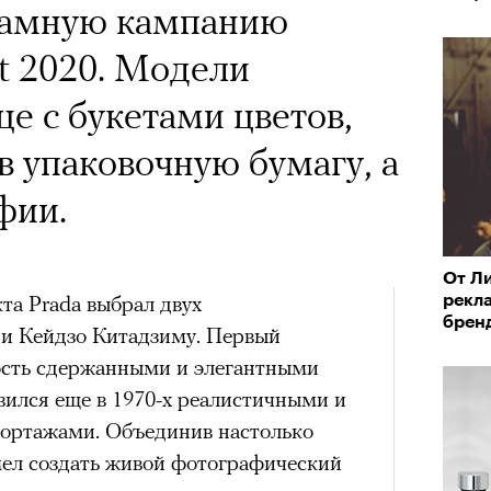
х первое восхождение в
 Тыркин рассказывает о
ламную кампанию
тера
 последним, а другие
на остросоциальные
t 2020. Модели
сковать жизнью?
це с букетами цветов,
пинисты объясняют, как
в упаковочную бумагу, а
еловека и почему к ней
фии.
лой
рам-канал «РБК Стиль»
От Ли
Лока
та Prada выбрал двух
рекла
Поче
Корей
брен
взро
и Кейдзо Китадзиму. Первый
ар и Жереми Труиля
ость сдержанными и элегантными
Грэя
рам-канал «РБК Стиль»
вился еще в 1970-х реалистичными и
ртажами. Объединив настолько
мел создать живой фотографический
рное: голливудские левые и черный