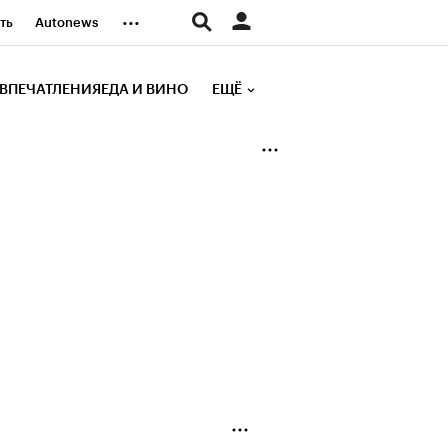
...
ть
Autonews
К Образование
ВПЕЧАТЛЕНИЯ
ЕДА И ВИНО
ЕЩЁ
д
Стиль
е рейтинги
иа
Финансы