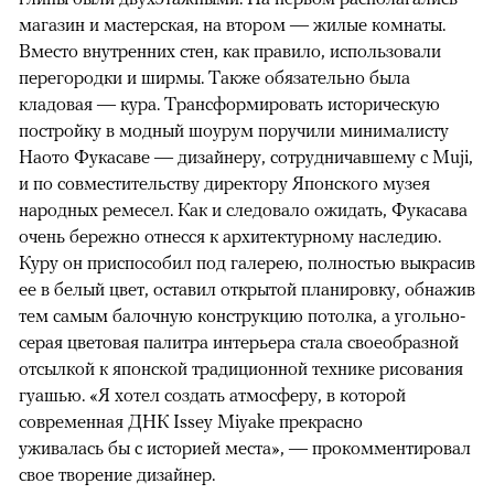
магазин и мастерская, на втором — жилые комнаты.
Вместо внутренних стен, как правило, использовали
перегородки и ширмы. Также обязательно была
кладовая — кура. Трансформировать историческую
постройку в модный шоурум поручили минималисту
Наото Фукасаве — дизайнеру, сотрудничавшему с Muji,
и по совместительству директору Японского музея
народных ремесел. Как и следовало ожидать, Фукасава
очень бережно отнесся к архитектурному наследию.
Куру он приспособил под галерею, полностью выкрасив
ее в белый цвет, оставил открытой планировку, обнажив
тем самым балочную конструкцию потолка, а угольно-
серая цветовая палитра интерьера стала своеобразной
отсылкой к японской традиционной технике рисования
гуашью. «Я хотел создать атмосферу, в которой
современная ДНК Issey Miyake прекрасно
уживалась бы с историей места», — прокомментировал
свое творение дизайнер.