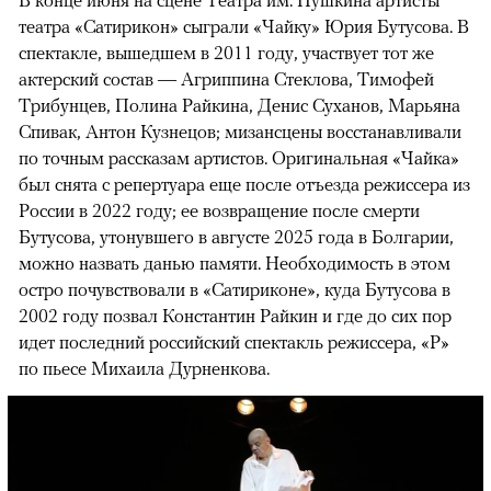
В конце июня на сцене Театра им. Пушкина артисты
театра «Сатирикон» сыграли «Чайку» Юрия Бутусова. В
спектакле, вышедшем в 2011 году, участвует тот же
актерский состав — Агриппина Стеклова, Тимофей
Трибунцев, Полина Райкина, Денис Суханов, Марьяна
Спивак, Антон Кузнецов; мизансцены восстанавливали
по точным рассказам артистов. Оригинальная «Чайка»
был снята с репертуара еще после отъезда режиссера из
России в 2022 году; ее возвращение после смерти
Бутусова, утонувшего в августе 2025 года в Болгарии,
можно назвать данью памяти. Необходимость в этом
остро почувствовали в «Сатириконе», куда Бутусова в
2002 году позвал Константин Райкин и где до сих пор
идет последний российский спектакль режиссера, «Р»
по пьесе Михаила Дурненкова.