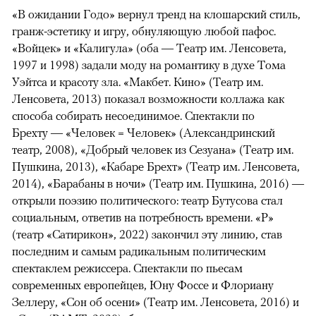
«В ожидании Годо» вернул тренд на клошарский стиль,
гранж-эстетику и игру, обнуляющую любой пафос.
«Войцек» и «Калигула» (оба — Театр им. Ленсовета,
1997 и 1998) задали моду на романтику в духе Тома
Уэйтса и красоту зла. «Макбет. Кино» (Театр им.
Ленсовета, 2013) показал возможности коллажа как
способа собирать несоединимое. Спектакли по
Брехту — «Человек = Человек» (Александринский
театр, 2008), «Добрый человек из Сезуана» (Театр им.
Пушкина, 2013), «Кабаре Брехт» (Театр им. Ленсовета,
2014), «Барабаны в ночи» (Театр им. Пушкина, 2016) —
открыли поэзию политического: театр Бутусова стал
социальным, ответив на потребность времени. «Р»
(театр «Сатирикон», 2022) закончил эту линию, став
последним и самым радикальным политическим
спектаклем режиссера. Спектакли по пьесам
современных европейцев, Юну Фоссе и Флориану
Зеллеру, «Сон об осени» (Театр им. Ленсовета, 2016) и