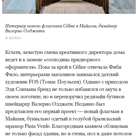
Интерьер нового флагмана Céline в Майами, дизайнер
Валерио Олджати
© DEZEEN
Кстати, зачастую смена креативного директора дома
ведет и к замене «господина придворного
оформителя». Пока за крой в Céline отвечала Фиби
Фило, интерьерами магазинов занимался датский
художник FOS (Томас Поульсен). Однако с приходом
Эди Слимана бренд не только избавился от акута в
своем логотипе, но и перепоручил редизайн бутиков
швейцарцу Валерио Олджати. Недавно был
представлен его первый проект — новый флагман в
Майами, буквально одетый в голубой бразильский
мрамор Pinta Verde. Благородным камнем облицован
не только фасад здания, но и стены, пол и даже потолок