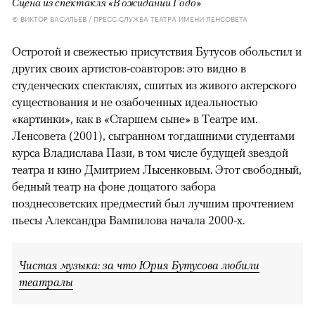
Сцена из спектакля «В ожидании Годо»
© ВИКТОР ВАСИЛЬЕВ / ПРЕСС-СЛУЖБА ТЕАТРА ИМЕНИ ЛЕНСОВЕТА
Остротой и свежестью присутствия Бутусов обольстил и
других своих артистов-соавторов: это видно в
студенческих спектаклях, сшитых из живого актерского
существования и не озабоченных идеальностью
«картинки», как в «Старшем сыне» в Театре им.
Ленсовета (2001), сыгранном тогдашними студентами
курса Владислава Пази, в том числе будущей звездой
театра и кино Дмитрием Лысенковым. Этот свободный,
бедный театр на фоне дощатого забора
позднесоветских предместий был лучшим прочтением
пьесы Александра Вампилова начала 2000-х.
Чистая музыка: за что Юрия Бутусова любили
театралы