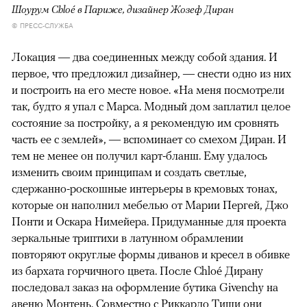
Шоурум Chloé в Париже, дизайнер Жозеф Диран
© ПРЕСС-СЛУЖБА
Локация — два соединенных между собой здания. И
первое, что предложил дизайнер, — снести одно из них
и построить на его месте новое. «На меня посмотрели
так, будто я упал с Марса. Модный дом заплатил целое
состояние за постройку, а я рекомендую им сровнять
часть ее с землей», — вспоминает со смехом Диран. И
тем не менее он получил карт-бланш. Ему удалось
изменить своим принципам и создать светлые,
сдержанно-роскошные интерьеры в кремовых тонах,
которые он наполнил мебелью от Марии Пергей, Джо
Понти и Оскара Нимейера. Придуманные для проекта
зеркальные триптихи в латунном обрамлении
повторяют округлые формы диванов и кресел в обивке
из бархата горчичного цвета. После Chloé Дирану
последовал заказ на оформление бутика Givenchy на
авеню Монтень. Совместно с Риккардо Тиши они