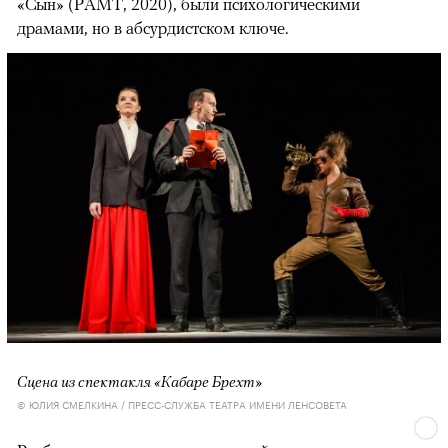
«Сын» (РАМТ, 2020), были психологическими
драмами, но в абсурдистском ключе.
Сцена из спектакля «Кабаре Брехт»
© ЮЛИЯ СМЕЛКИНА / ПРЕСС-СЛУЖБА ТЕАТРА ИМЕНИ ЛЕНСОВЕТА