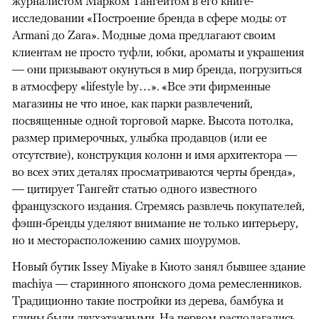
журналистом Марком Тангейтом в его книге-
исследовании «Построение бренда в сфере моды: от
Armani до Zara». Модные дома предлагают своим
клиентам не просто туфли, юбки, ароматы и украшения
— они призывают окунуться в мир бренда, погрузиться
в атмосферу «lifestyle by…». «Все эти фирменные
магазины не что иное, как парки развлечений,
посвященные одной торговой марке. Высота потолка,
размер примерочных, улыбка продавцов (или ее
отсутствие), конструкция колонн и имя архитектора —
во всех этих деталях просматриваются черты бренда»,
— цитирует Тангейт статью одного известного
французского издания. Стремясь развлечь покупателей,
фэшн-бренды уделяют внимание не только интерьеру,
но и месторасположению самих шоурумов.
Новый бутик Issey Miyake в Киото занял бывшее здание
machiya — старинного японского дома ремесленников.
Традиционно такие постройки из дерева, бамбука и
глины были двухэтажными. На первом располагались