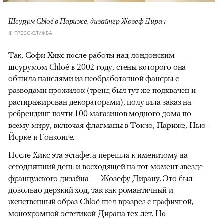
Шоурум Chloé в Париже, дизайнер Жозеф Диран
© ПРЕСС-СЛУЖБА
Так, Софи Хикс после работы над лондонским
шоурумом Chloé в 2002 году, стены которого она
обшила панелями из необработанной фанеры с
разводами прожилок (тренд был тут же подхвачен и
растиражирован декораторами), получила заказ на
ребрендинг почти 100 магазинов модного дома по
всему миру, включая флагманы в Токио, Париже, Нью-
Йорке и Гонконге.
После Хикс эта эстафета перешла к именитому на
сегодняшний день и восходящей на тот момент звезде
французского дизайна — Жозефу Дирану. Это был
довольно дерзкий ход, так как романтичный и
женственный образ Chloé шел вразрез с графичной,
монохромной эстетикой Дирана тех лет. Но