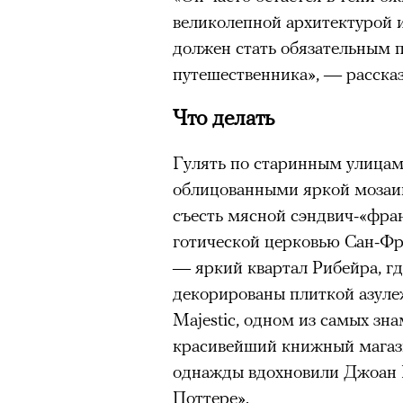
Спектакль «Р» Юрия Бутусова в те
великолепной архитектурой 
© КИРИЛЛ ЗЫКОВ / АГЕНТСТВО «МОСКВА»
должен стать обязательным 
путешественника», — расск
Бутусов играл в своей «Чайк
деконструированной сцениче
Что делать
постпремьере на простую тк
отчаянных и, как кажется те
Гулять по старинным улицам
режиссера. Эта мертвая пет
облицованными яркой мозаико
видишь человека, сочинившег
съесть мясной сэндвич-«фра
участием, но отсутствующего
готической церковью Сан-Фр
спектаклей Бутусова, «Войце
— яркий квартал Рибейра, гд
повторялась строчка из Тома 
декорированы плиткой азуле
будет». Сегодняшнее вторжен
Majestic, одном из самых зна
спектакля маркирует собой п
красивейший книжный магазин
идет Бутусову — он ведь был
однажды вдохновили Джоан Р
старше, но сейчас мы видим 
Поттере».​