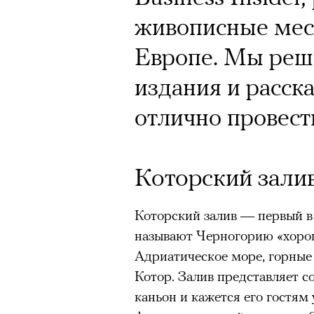
живописные мес
Год назад траги
Европе. Мы реш
Юрий Бутусов, 
издания и расск
режиссеров сов
отлично провест
визионер. Театр
Матвиенко расск
Которский зали
спектаклях, изм
Которский залив — первый в 
российского теа
называют Черногорию «хоро
Адриатическое море, горные
Котор. Залив представляет с
каньон и кажется его гостя