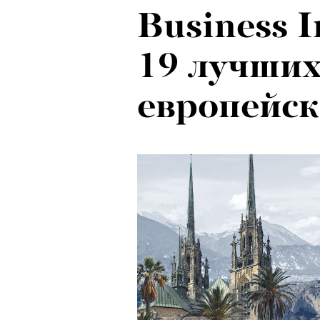
Business I
Рок-икона
19 лучших
20 и стар
европейск
о наслед
Бутусова