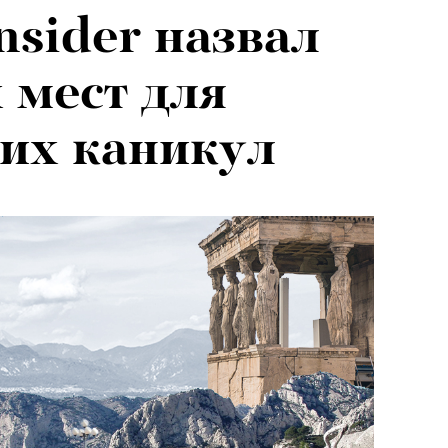
nsider назвал
 для людей от
 мест для
ше: театровед —
их каникул
ии Юрия