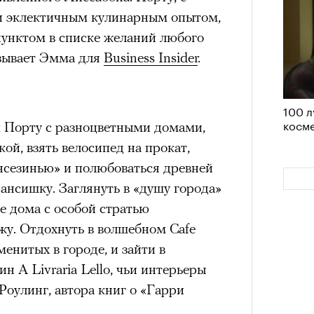
атре «Сатирикон»
и эклектичным кулинарным опытом,
пунктом в списке желаний любого
азывает Эмма для
Business Insider
.
е» сам — выламываясь из и без того
ской реальности. В нынешней
ань проецируются съемки
100 л
перь, прощальных танцев погибшего
косме
Кира 
 Порту с разноцветными домами,
доск
ля времени работает мощно — ты
й, взять велосипед на прокат,
штук
о все это действо со своим
нсезинью» и полюбоваться древней
 в нем. В одном из ранних
ансишку. Заглянуть в «душу города»
ке» Театра им. Ленсовета,
е дома с особой стратью
Уэйтса «I’ll be gone» — «меня не
жу. Отдохнуть в волшебном Cafe
ие экранного Бутусова в плоть
менитых в городе, и зайти в
ризрачное, отсутствующее. Это не
 A Livraria Lello, чьи интерьеры
 рок-иконой для людей от 20 лет и
оулинг, автора книг о «Гарри
на тонкой, сбившейся ткани