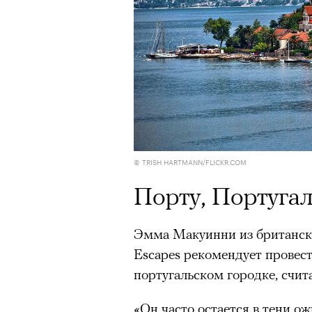
режиссера, «Р» по пьесе Мих
© TRISH HARTMANN/FLICKR.COM
Порту, Португа
Эмма Макуинни из британског
Escapes рекомендует провес
португальском городке, счи
«Он часто остается в тени о