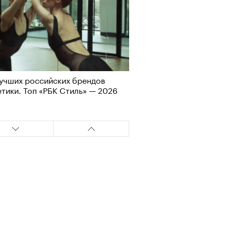
учших российских брендов
тики. Топ «РБК Стиль» — 2026
Альтман, Altman Talks: «Умение
азать — это освобождающая
а»