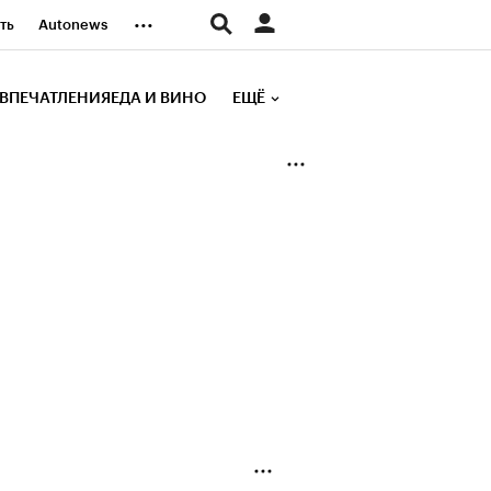
...
ть
Autonews
К Образование
ВПЕЧАТЛЕНИЯ
ЕДА И ВИНО
ЕЩЁ
д
Стиль
е рейтинги
иа
Финансы