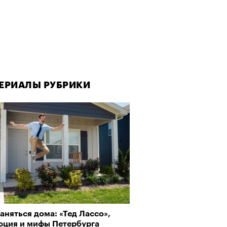
ЕРИАЛЫ РУБРИКИ
ЕРИАЛЫ РУБРИКИ
аняться дома: «Тед Лассо»,
овед — о том, кто из
юция и мифы Петербурга
еменников двигает театр