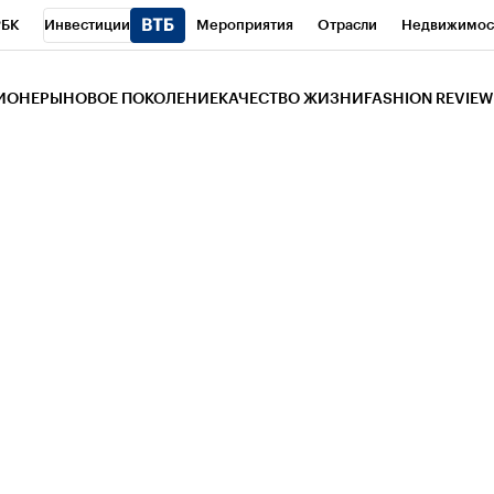
РБК
Инвестиции
Мероприятия
Отрасли
Недвижимос
и
Телеканал
РБК Вино
Спорт
Школа управления РБК
РБ
ЗИОНЕРЫ
НОВОЕ ПОКОЛЕНИЕ
КАЧЕСТВО ЖИЗНИ
FASHION REVIEW
РБК Life
Тренды
Визионеры
Национальные проекты
Горо
 Бизнес-среда
Дискуссионный клуб
Исследования
Кредитны
Газета
Спецпроекты СПб
Конференции СПб
Спецпроекты
трагентов
Политика
Экономика
Бизнес
Технологии и мед
ой валюты