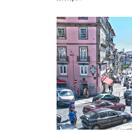
безвозвратно ушедшее время
Эта мертвая
работает
видишь
сочинивш
действо со 
но отсутст