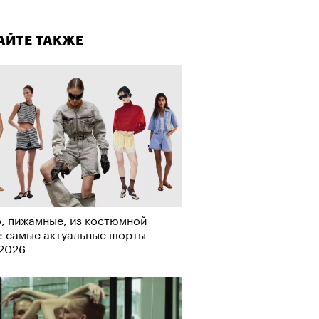
лаборации, которые нельзя
стить
АЙТЕ ТАКЖЕ
АЙТЕ ТАКЖЕ
, пижамные, из костюмной
: самые актуальные шорты
Визионеры» и masters:dom
-2026
ели первую резиденцию