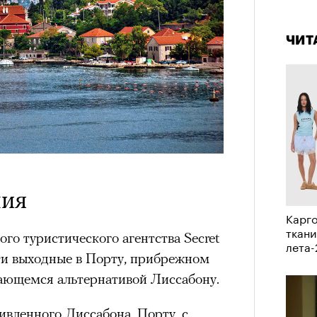
аила Дурненкова.
4 кол
пропу
ЧИТ
ЧИТ
лия
Карго
ткани
«РБК 
о туристического агентства Secret
лета
пров
ти выходные в Порту, прибрежном
тающемся альтернативой Лиссабону.
живленного Лиссабона. Порту, с