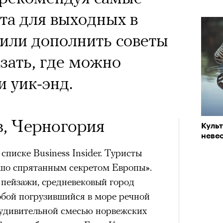
«РБК 
впер
та для выходных в
пров
чески ушел из жизни
или дополнить советы
один из важнейших
азать, где можно
ременности и настоящий
и уик-энд.
овед Кристина
азывает о его методе и
в, Черногория
Куль
невес
енивших язык
Театр
сегод
списке Business Insider. Туристы
Кира 
тра
доск
шо спрятанным секретом Европы».
штук
 пейзажи, средневековый город
обой погрузившийся в море речной
м удивительной смесью норвежских