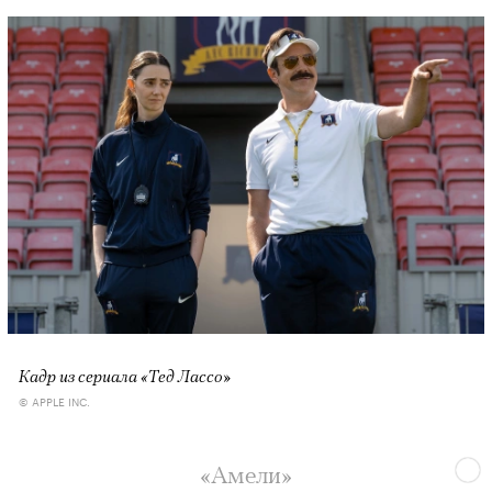
Кадр из сериала «Тед Лассо»
© APPLE INC.
«Амели»