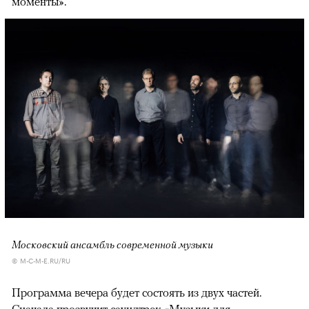
моменты».
Московский ансамбль современной музыки
© M-C-M-E.RU/RU
Программа вечера будет состоять из двух частей.
Сначала прозвучит саундтрек «Музыки для