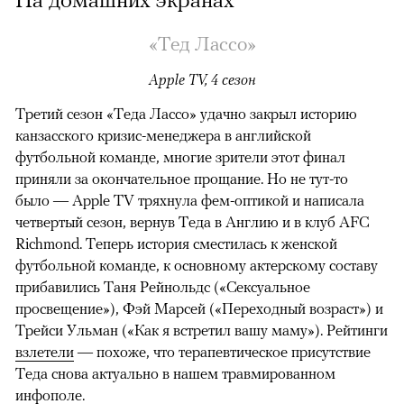
«Тед Лассо»
Apple TV, 4 сезон
Третий сезон «Теда Лассо» удачно закрыл историю
канзасского кризис-менеджера в английской
футбольной команде, многие зрители этот финал
приняли за окончательное прощание. Но не тут-то
было — Apple TV тряхнула фем-оптикой и написала
четвертый сезон, вернув Теда в Англию и в клуб AFC
Richmond. Теперь история сместилась к женской
футбольной команде, к основному актерскому составу
прибавились Таня Рейнольдс («Сексуальное
просвещение»), Фэй Марсей («Переходный возраст») и
00:00
/
00:00
Трейси Ульман («Как я встретил вашу маму»). Рейтинги
взлетели
— похоже, что терапевтическое присутствие
Теда снова актуально в нашем травмированном
инфополе.