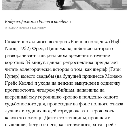
Кадр из фильма «Ровно в полдень»
© PARK CIRCUS-PARAMOUNT
Сюжет эпохального вестерна «Ровно в полдень» (High
Noon, 1952) Фреда Циннемана, действие которого
разворачивается «в реальном времени» в течение
коротких 84 минут, данная ретроспектива предлагает
читать аллегорически: история о том, как шериф (Гэри
Купер) вместо свадьбы (на будущей принцессе Монако
Грейс Келли) и ухода на пенсию вынужден в одиночку
противостоять четырем убийцам, напавшим на
вверенный ему городишко «ровно в полдень» одного
судьбоносного дня, происходит на фоне полного отказа
лучших и худших людей города оказать герою хоть
какую-то помощь. Даже его женщины, прошлая и
нынешняя, бегут от него, как от чумного, хотя Грейс