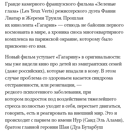
Гранде камерного французского фильма «Зеленые
глаза» (Les Yeux Verts) режиссерского дуэта Фанни
Лиатар и Жереми Труиля. Прошлая
их кинолента «Гагарин» — отнюдь не байопик первого
космонавта в мире, а хроника сноса многоквартирного
комплекса на парижской окраине, которому было
присвоено его имя.
Новый фильм уступает «Гагарину» в оригинальности:
мы уже видели кино про детей из эмигрантских семей
(даже российских), которые впадали в кому. В этом
случае проблема со здоровьем касается синдрома
отстраненности, или резигнации, —
редкого психогенного заболевания, при
котором подросток под воздействием тяжелейшего
стресса полностью уходит в себя, перестает двигаться,
говорить, есть и реагировать на внешний мир. Это и
происходит с парнем по имени Нур (Саид Эль Алами),
братом главной героини Шаи (Дуа Бутарбуш