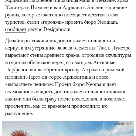
Афинский Парфенон, пирамиды майя в Мексике, храм
Юпитера в Помпее и вал Адриана в Англии – древние
руины, которые ежегодно посещают десятки тысяч
туристов, стали «героями» проекта бюро Neomam,
сообщает
ресурс Designboom.
Дизайнеры «оживили» достопримечательности и
вернули им утерянные за века элементы. Так, в Луксоре
вырастают стены древнего храма, огромные скульптуры
и один из обелисков перед его входом. Античный
Парфенон вновь обретает крышу. А храм на римской
площади Ларго-ди-торре-Арджентина и вовсе
«вырастает» целиком. Проект бюро Neomam дает
возможность увидеть достопримечательности такими,
какими они были сразу после возведения, и позволяет
проследить, как со временем происходило их
разрушение.