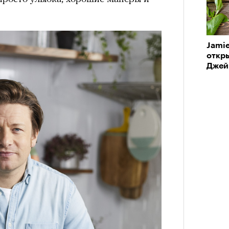
Jamie
откр
Джей