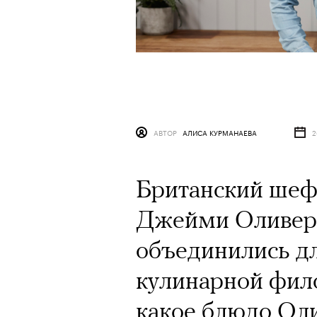
АВТОР
АЛИСА КУРМАНАЕВА
2
Британский шеф
Джейми Оливер 
объединились дл
кулинарной фило
какое блюдо Оли