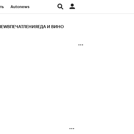
ть
Autonews
К Образование
IEW
ВПЕЧАТЛЕНИЯ
ЕДА И ВИНО
д
Стиль
Крипто
и
Франшизы
Газета
ов
Политика
ты