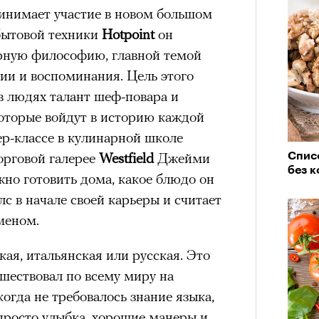
инимает участие в новом большом
бытовой техники
Hotpoint
он
рную философию, главной темой
ии и воспоминания. Цель этого
в людях талант шеф-повара и
которые войдут в историю каждой
ер-классе в кулинарной школе
орговой галерее
Westfield
Джейми
Списо
без к
жно готовить дома, какое блюдо он
лс в начале своей карьеры и считает
меном.
ая, итальянская или русская. Это
шествовал по всему миру на
огда не требовалось знание языка,
 просто улыбка, хорошие манеры и