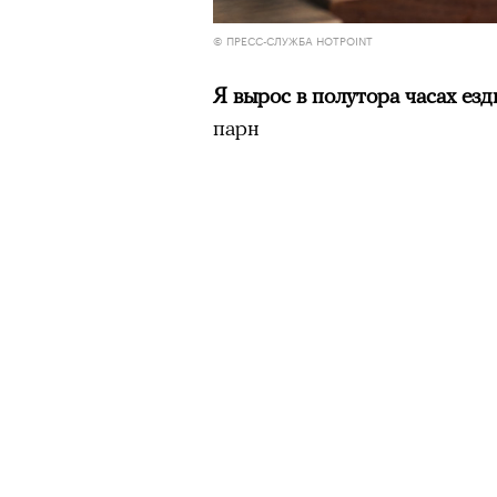
© ПРЕСС-СЛУЖБА HOTPOINT
Я вырос в полутора часах ез
парн