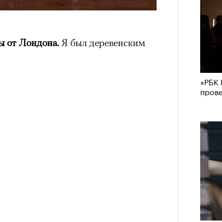
ды от Лондона.
Я был деревенским
«РБК 
пров