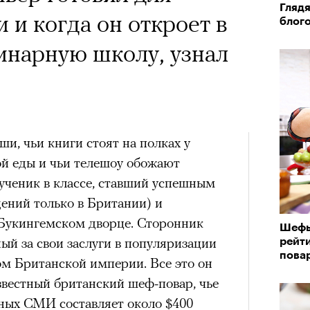
Глядя
 и когда он откроет в
блог
инарную школу, узнал
ши, чьи книги стоят на полках у
й еды и чьи телешоу обожают
ученик в классе, ставший успешным
дений только в Британии) и
Букингемском дворце. Сторонник
Шефы
ый за свои заслуги в популяризации
рейт
пова
м Британской империи. Все это он
вестный британский шеф-повар, чье
ных СМИ составляет около $400