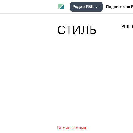
Подписка на 
РБК Компани
СТИЛЬ
РБК 
РБК Курсы
РБК Бизнес-с
Спецпроекты
Экономика
Впечатления