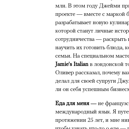
млн. В этом году Джейми пр
проекте — вместе с маркой 
разрабатывает новую кулина
которой станут личные истор
сотрудничества — раскрыть 
научить их готовить блюда, 
семьи. На специальном маст
Jamie's Italian
в лондонской т
Оливер рассказал, почему ва
делал для своей супруги Джу
ли он себя успешным бизнес
Еда для меня —
не французск
международный язык. Я путе
протяжении 25 лет, и мне ник
чтобы узнать что-то о еде —