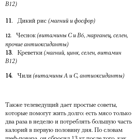
B12)
11
. Дикий рис
(магний и фосфор)
. Чеснок
(витамины C и В6, марганец, селен,
12
прочие антиоксиданты)
13
. Креветки
(магний, цинк, селен, витамин
B12)
14
. Чили
(витамины А и С, антиоксиданты)
Также телеведущий дает простые советы,
которые помогут жить долго: есть мясо только
два раза в неделю и потреблять большую часть
калорий в первую половину дня. По словам
шеф-повара, он сбросил 13 кг после того, как