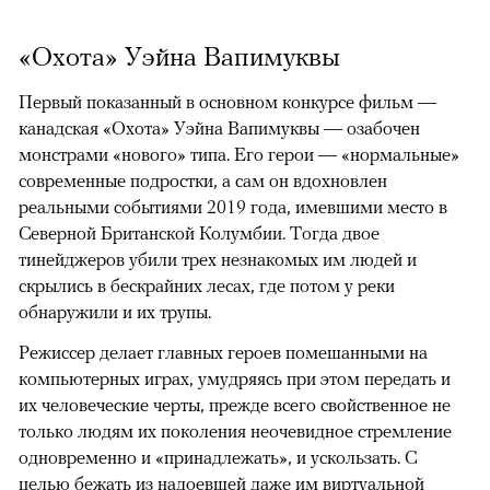
«Охота» Уэйна Вапимуквы
Первый показанный в основном конкурсе фильм —
канадская «Охота» Уэйна Вапимуквы — озабочен
монстрами «нового» типа. Его герои — «нормальные»
современные подростки, а сам он вдохновлен
реальными событиями 2019 года, имевшими место в
Северной Британской Колумбии. Тогда двое
тинейджеров убили трех незнакомых им людей и
скрылись в бескрайних лесах, где потом у реки
обнаружили и их трупы.
Режиссер делает главных героев помешанными на
компьютерных играх, умудряясь при этом передать и
их человеческие черты, прежде всего свойственное не
только людям их поколения неочевидное стремление
одновременно и «принадлежать», и ускользать. С
целью бежать из надоевшей даже им виртуальной