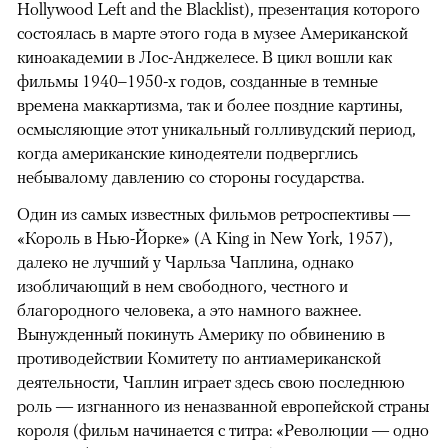
Hollywood Left and the Blacklist), презентация которого
состоялась в марте этого года в музее Американской
киноакадемии в Лос-Анджелесе. В цикл вошли как
фильмы 1940–1950-х годов, созданные в темные
времена маккартизма, так и более поздние картины,
осмысляющие этот уникальный голливудский период,
когда американские кинодеятели подверглись
небывалому давлению со стороны государства.
Один из самых известных фильмов ретроспективы —
«Король в Нью-Йорке» (A King in New York, 1957),
далеко не лучший у Чарльза Чаплина, однако
изобличающий в нем свободного, честного и
благородного человека, а это намного важнее.
Вынужденный покинуть Америку по обвинению в
противодействии Комитету по антиамериканской
деятельности, Чаплин играет здесь свою последнюю
роль — изгнанного из неназванной европейской страны
короля (фильм начинается с титра: «Революции — одно