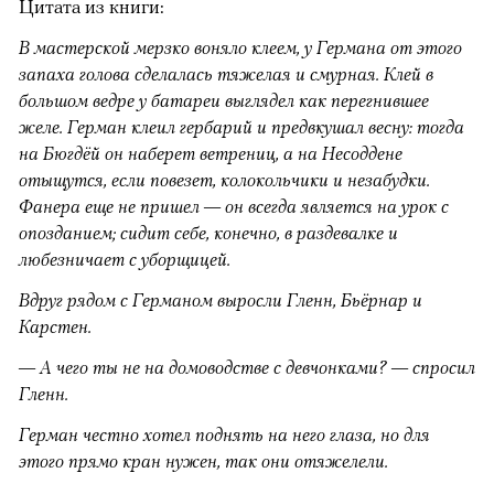
Цитата из книги:
В мастерской мерзко воняло клеем, у Германа от этого
запаха голова сделалась тяжелая и смурная. Клей в
большом ведре у батареи выглядел как перегнившее
желе. Герман клеил гербарий и предвкушал весну: тогда
на Бюгдёй он наберет ветрениц, а на Несоддене
отыщутся, если повезет, колокольчики и незабудки.
Фанера еще не пришел — он всегда является на урок с
опозданием; сидит себе, конечно, в раздевалке и
любезничает с уборщицей.
Вдруг рядом с Германом выросли Гленн, Бьёрнар и
Карстен.
— А чего ты не на домоводстве с девчонками? — спросил
Гленн.
Герман честно хотел поднять на него глаза, но для
этого прямо кран нужен, так они отяжелели.