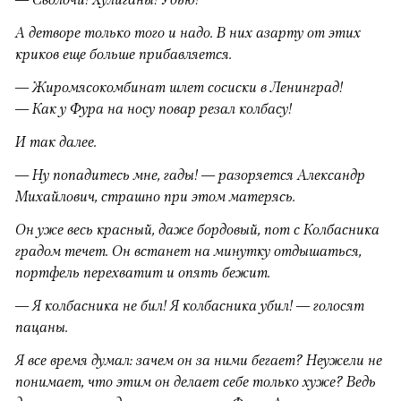
А детворе только того и надо. В них азарту от этих
криков еще больше прибавляется.
— Жиромясокомбинат шлет сосиски в Ленинград!
— Как у Фура на носу повар резал колбасу!
И так далее.
— Ну попадитесь мне, гады! — разоряется Александр
Михайлович, страшно при этом матерясь.
Он уже весь красный, даже бордовый, пот с Колбасника
градом течет. Он встанет на минутку отдышаться,
портфель перехватит и опять бежит.
— Я колбасника не бил! Я колбасника убил! — голосят
пацаны.
Я все время думал: зачем он за ними бегает? Неужели не
понимает, что этим он делает себе только хуже? Ведь