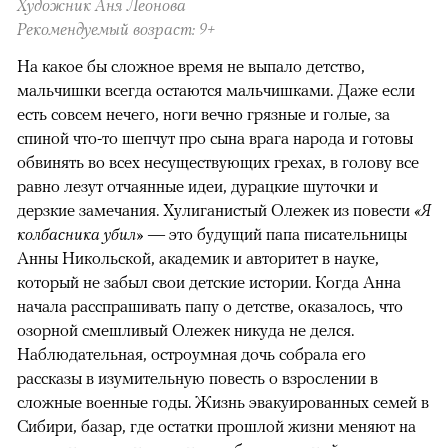
Художник Аня Леонова
Рекомендуемый возраст: 9+
На какое бы сложное время не выпало детство,
мальчишки всегда остаются мальчишками. Даже если
есть совсем нечего, ноги вечно грязные и голые, за
спиной что-то шепчут про сына врага народа и готовы
обвинять во всех несуществующих грехах, в голову все
равно лезут отчаянные идеи, дурацкие шуточки и
дерзкие замечания. Хулиганистый Олежек из повести
«Я
колбасника убил»
— это будущий папа писательницы
Анны Никольской, академик и авторитет в науке,
который не забыл свои детские истории. Когда Анна
начала расспрашивать папу о детстве, оказалось, что
озорной смешливый Олежек никуда не делся.
Наблюдательная, остроумная дочь собрала его
рассказы в изумительную повесть о взрослении в
сложные военные годы. Жизнь эвакуированных семей в
Сибири, базар, где остатки прошлой жизни меняют на