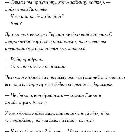
— Связал бы прихватку, хоть задницу подтер, —
подхватил Карстен.
— Чего она тебе написала?
— Кто?
Врать так внаглую Герман не большой мастак. С
непривычки ему даже показалось, что челюсть
отвалилась и болтается как кошелка.
— Руби, придурок.
— Она мне ничего не писала.
Челюсть наливалась тяжестью все сильней и отвисала
все ниже, скоро нужен будет костыль ее держать.
— Не финти, вон бумажка, — сказал Гленн и
придвинулся ближе.
У него челка ниже глаз, пластинка на зубах, и он
утверждает, что может жевать стекло.
— Какая бумажка? А, эта… Мама написала, что в