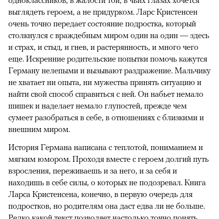
одноклассников, в жалости той, в чьих глазах хочется
выглядеть героем, а не придурком. Ларс Кристенсен
очень точно передает состояние подростка, который
столкнулся с враждебным миром один на один — здесь
и страх, и стыд, и гнев, и растерянность, и много чего
еще. Искренние родительские попытки помочь кажутся
Герману нелепыми и вызывают раздражение. Мальчику
не хватает ни опыта, ни мужества принять ситуацию и
найти свой способ справиться с ней. Он набьет немало
шишек и наделает немало глупостей, прежде чем
сумеет разобраться в себе, в отношениях с близкими и
внешним миром.
История Германа написана с теплотой, пониманием и
мягким юмором. Проходя вместе с героем долгий путь
взросления, переживаешь и за него, и за себя и
находишь в себе силы, о которых не подозревал. Книга
Ларса Кристенсена, конечно, в первую очередь для
подростков, но родителям она даст едва ли не больше.
Редко какой текст позволяет настолько точно понять,