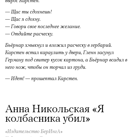
вырос Карстен.
— Щас ты сдохнешь!
— Щас я сдохну.
— Говори свое последнее желание.
— Отдайте расческу.
Бьёрнар хмыкнул и вложил расческу в гербарий.
Карстен встал караулить у двери, Гленн засунул
Герману под свитер кусок картона, а Бьёрнар всадил в
него нож, чтобы он торчал из груди.
— Идет! — прошептал Карстен.
Анна Никольская «Я
колбасника убил»
«Издательство БерИнгА»