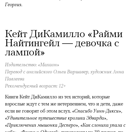
Георгия.
Кейт ДиКамилло «Райми
Найтингейл — девочка с
лампой»
Издательство: «Махаон»
Перевод с английского Ольги Варшавер, художник Анна
Павлеева
Рекомендуемый возраст: 12+
Книги Кейт ДиКамилло из тех историй, которые
взрослые ждут с тем же нетерпением, что и дети, даже
если не говорят об этом вслух.
«Спасибо Уинн-Дикси»
,
«Удивительное путешествие кролика Эдварда»
,
«Приключения мышонка Десперо»
,
«Как слониха упала с
неба»
,
«Флора и Одиссей»
переведены на 39 языков, по