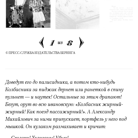
1
8
из
© ПРЕСС-СЛУЖБА ИЗДАТЕЛЬСТВА БЕРИНГА
Доведут его до палисадника, а потом кто-нибудь
Колбасника за пиджак дернет или ранеткой в спину
пульнет — и наутек! Остальные за этим драпают!
Бегут, орут во всю ивановскую: «Колбасник жирный-
жирный! Как поезд пассажирный!». А Александр
Михайлович за ними припускает, портфель у него под
мышкой. Он кулаком размахивает и кричит:
— Сволочи! Хулиганы! Убью!