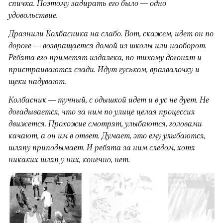
спичка. Поэтому задирать его было — одно
удовольствие.
Дразнили Колбасника на слабо. Вот, скажем, идет он по
дороге — возвращается домой из школы или наоборот.
Ребята его приметят издалека, по-тихому догонят и
пристраиваются сзади. Идут гуськом, вразвалочку и
щеки надувают.
Колбасник — тучный, с одышкой идет и в ус не дует. Не
догадывается, что за ним по улице целая процессия
движется. Прохожие смотрят, улыбаются, головами
качают, а он им в ответ. Думает, это ему улыбаются,
шляпу приподымает. И ребята за ним следом, хотя
никаких шляп у них, конечно, нет.