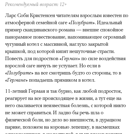
Рекомендуемый возраст: 12+
Ларс Соби Кристенсен читателям взрослым известен по
атмосферной семейной саге
«Полубрат»
. Идеальный
пример скандинавского романа — внешне спокойное
панорамное повествование, напоминающее огромный
чугунный котел с массивной, наглухо закрытой
крышкой, под которой кипят нешуточные страсти.
Повесть для подростков
«Герман»
по силе воздействия
взрослой саге ничуть не уступает. Но если в
«Полубрате»
на все смотришь будто со стороны, то в
«Германе»
попадаешь прямиком в котел.
11-летний Герман и так бурно, как любой подросток,
реагирует на все происходящее в жизни, а тут еще на
него сваливается неизвестная болезнь, с которой никто
не может справиться. И ладно бы речь шла о
физической боли, но дело во внешности, в дурацком
парике, похожем на коровью лепешку, в насмешках