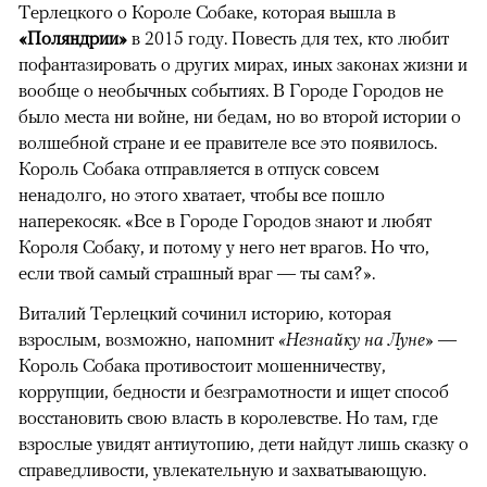
Терлецкого о Короле Собаке, которая вышла в
«Поляндрии»
в 2015 году. Повесть для тех, кто любит
пофантазировать о других мирах, иных законах жизни и
вообще о необычных событиях. В Городе Городов не
было места ни войне, ни бедам, но во второй истории о
волшебной стране и ее правителе все это появилось.
Король Собака отправляется в отпуск совсем
ненадолго, но этого хватает, чтобы все пошло
наперекосяк. «Все в Городе Городов знают и любят
Короля Собаку, и потому у него нет врагов. Но что,
если твой самый страшный враг — ты сам?».
Виталий Терлецкий сочинил историю, которая
взрослым, возможно, напомнит
«Незнайку на Луне»
—
Король Собака противостоит мошенничеству,
коррупции, бедности и безграмотности и ищет способ
восстановить свою власть в королевстве. Но там, где
взрослые увидят антиутопию, дети найдут лишь сказку о
справедливости, увлекательную и захватывающую.