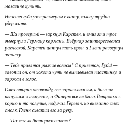
магазине купить.
Нижняя губа уже размером с ванну, голову трудно
удержать.
— Ща проверим! — гаркнул Карстен, и вмиг эти трое
вывернули Герману карманы. Бьёрнар заинтересовался
расческой, Карстен цапнул пять крон, а Гленн развернул
записку.
— Тебе нравятся рыжие волосы? С приветом, Руби! —
завопил он, от хохота чуть не выплевывая пластинку, и
заржал в голос.
Смех вторил отовсюду, все заразились им, и болезнь
тянулась и тянулась, а Фанеры все не было. Ветрянка с
корью и то получше, подумал Герман, но внезапно смех
смолк. Гленн схватил его за руку:
— Так ты любишь рыженьких?