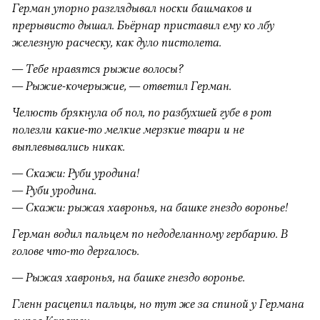
Герман упорно разглядывал носки башмаков и
прерывисто дышал. Бьёрнар приставил ему ко лбу
железную расческу, как дуло пистолета.
— Тебе нравятся рыжие волосы?
— Рыжие-кочерыжие, — ответил Герман.
Челюсть брякнула об пол, по разбухшей губе в рот
полезли какие-то мелкие мерзкие твари и не
выплевывались никак.
— Скажи: Руби уродина!
— Руби уродина.
— Скажи: рыжая хавронья, на башке гнездо воронье!
Герман водил пальцем по недоделанному гербарию. В
голове что-то дергалось.
— Рыжая хавронья, на башке гнездо воронье.
Гленн расцепил пальцы, но тут же за спиной у Германа