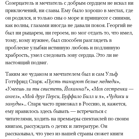
Созерцатель и мечтатель с добрым сердцем не искал ни
приключений, ни славы. Ему было хорошо в местах, где
он родился, и только сны о море и принцессе с синими,
как волны, глазами иногда не давали покоя. Георгий не
00:00
/
00:00
был ни рыцарем, ни героем, но мог отдать то, что имел,
тому, кому нужнее, был способен разглядеть в
проблеске улыбки истинную любовь и подлинную
храбрость, умел следовать зову сердца. Это ли не
настоящий подвиг.
Таким же чудаком и мечтателем был и сам Ульф
Готтфрид Старк.
«Пусть танцуют белые медведи»
,
«Умеешь ли ты свистеть, Йоханна?»
,
«Моя сестренка —
ангел»
,
«Мой друг Перси, Буффало Билл и я»
,
«Чудаки и
зануды»
... Старк часто приезжал в Россию, и, кажется,
ему нравилось здесь бывать — встречаться с
читателями, ходить на премьеры спектаклей по своим
книгам, рассуждать о детях и литературе. Он
рассказывал, что увез из нашей страны сюжет книги