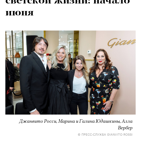
светской жизни: начало
июня
Джанвито Росси, Марина и Галина Юдашкины, Алла
Вербер
© ПРЕСС-СЛУЖБА GIANVITO ROSSI