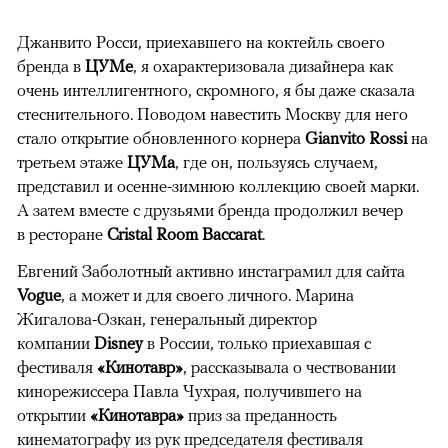
Джанвито Росси, приехавшего на коктейль своего
бренда в
ЦУМе
, я охарактеризовала дизайнера как
очень интеллигентного, скромного, я бы даже сказала
стеснительного. Поводом навестить Москву для него
стало открытие обновленного корнера
Gianvito Rossi
на
третьем этаже
ЦУМа
, где он, пользуясь случаем,
представил и осенне-зимнюю коллекцию своей марки.
А затем вместе с друзьями бренда продолжил вечер
в ресторане
Cristal Room Baccarat
.
Евгений Заболотный активно инстаграмил для сайта
Vogue
, а может и для своего личного. Марина
Жигалова-Озкан, генеральный директор
компании
Disney
в России, только приехавшая с
фестиваля
«
Кинотавр»
, рассказывала о чествовании
кинорежиссера Павла Чухрая, получившего на
открытии
«Кинотавра»
приз за преданность
кинематографу из рук председателя фестиваля