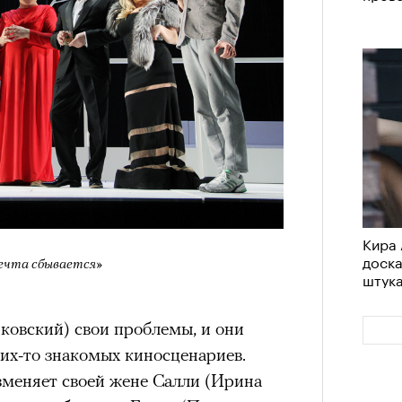
Кира 
доск
штук
Кира 
доск
Мечта сбывается»
штук
Сможе
отвеч
ковский) свои проблемы, и они
ких-то знакомых киносценариев.
меняет своей жене Салли (Ирина