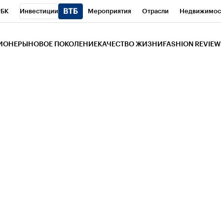
РБК
Инвестиции
Мероприятия
Отрасли
Недвижимос
и
Телеканал
РБК Вино
Спорт
Школа управления РБК
РБ
ЗИОНЕРЫ
НОВОЕ ПОКОЛЕНИЕ
КАЧЕСТВО ЖИЗНИ
FASHION REVIEW
РБК Life
Тренды
Визионеры
Национальные проекты
Горо
 Бизнес-среда
Дискуссионный клуб
Исследования
Кредитны
Газета
Спецпроекты СПб
Конференции СПб
Спецпроекты
трагентов
Политика
Экономика
Бизнес
Технологии и мед
ой валюты