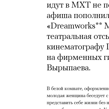
Кинокритик Стас
идут в МХТ не п
первых показах 
афиша пополнил
темы
«Dreamworks** 
театральная отс
кинематографу Г
на фирменных ги
Подписывайтесь на телег
Вырыпаева.
Зеленые глаза» Фанни Лиат
«Бумажный тигр» Джеймса 
В белой комнате, оформленно
«Охота» Уэйна Вапимуквы
молодая женщина беседует с 
представить себе жизни без н
Ретроспектива «Красное и че
список»