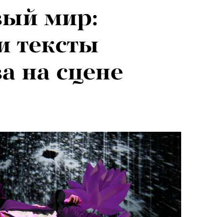
вый мир:
026: что
и тексты
на открытии
 на сцене
 авторского