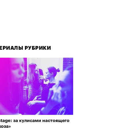
ЕРИАЛЫ РУБРИКИ
ЕРИАЛЫ РУБРИКИ
tage: за кулисами настоящего
рно-2025: Япония наносит
хоза»
ной удар