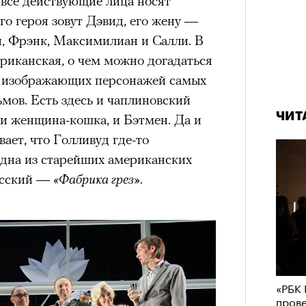
 все действующие лица носят
удет лишним в дни очередного
о героя зовут Дэвид, его жену —
зиса.
и, Фрэнк, Максимилиан и Салли. В
риканская, о чем можно догадаться
, изображающих персонажей самых
мов. Есть здесь и чаплиновский
ый европейцам
ЧИТ
 и женщина-кошка, и Бэтмен. Да и
«РБК 
пров
ает, что Голливуд где-то
ечный призыв
дна из старейших американских
удет лишним в
русский —
«Фабрика грез»
.
ого обострения
ого кризиса.
«РБК 
пров