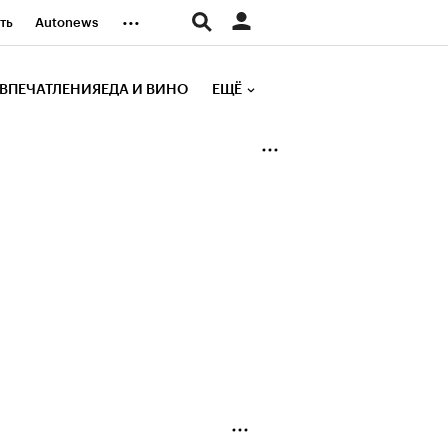
...
ть
Autonews
К Образование
ВПЕЧАТЛЕНИЯ
ЕДА И ВИНО
ЕЩЁ
д
Стиль
е рейтинги
иа
Финансы