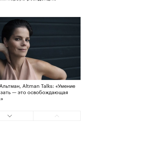
Альтман, Altman Talks: «Умение
азать — это освобождающая
а»
Альтман, Altman Talks: «Умение
азать — это освобождающая
а»
т ли человек прожить 180 лет:
ает Станислав Скакун