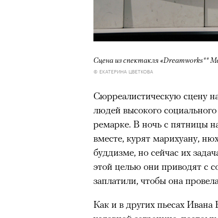
здоровьем касается синдром
отстраненности, или резигн
редкого психогенного заболе
воздействием тяжелейшего ст
Сцена из спектакля «Dreamworks** 
перестает двигаться, говорит
© ЕКАТЕРИНА ЦВЕТКОВА
мир. Это и происходит с па
Алами), братом главной гер
Сюрреалистическую сцену на
М’Зауки), когда их родителя
людей высокого социального 
жительство в одной из благо
ремарке. В ночь с пятницы н
Безутешная Шая пытается пр
вместе, курят марихуану, ню
наглотавшись таблеток, прон
буддизме, но сейчас их зада
их мать тонет при переправе 
этой целью они приводят с с
заплатили, чтобы она провела
При всей скромности художе
адресованный европейцам до
Как и в других пьесах Ивана
можете нас спасти!» — сообща