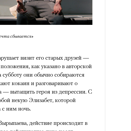
а
ации, —
вания, при котором подросток под
ресса полностью уходит в себя,
Мечта сбывается»
ь, есть и реагировать на внешний
рнем по имени Нур (Саид Эль
оини Шаи (Дуа Бутарбуш
рушает визит его старых друзей —
м отказали в получении вида на
положения, как указано в авторской
получных европейских стран.
а субботу они обычно собираются
обудить Нура к жизни:
хают кокаин и разговаривают о
икает в его ужасные сны, в которых
ча — вытащить героя из депрессии. С
в Европу.
обой некую Элизабет, которой
 с ним ночь.
ЧИТ
ственной составляющей фильма его
бросердечный призыв («Только вы
 Вырыпаева, действие происходит в
ет для тех, кто не понял,