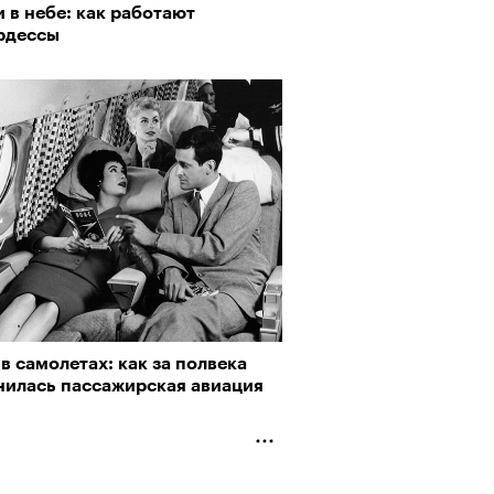
 в небе: как работают
рдессы
в самолетах: как за полвека
нилась пассажирская авиация