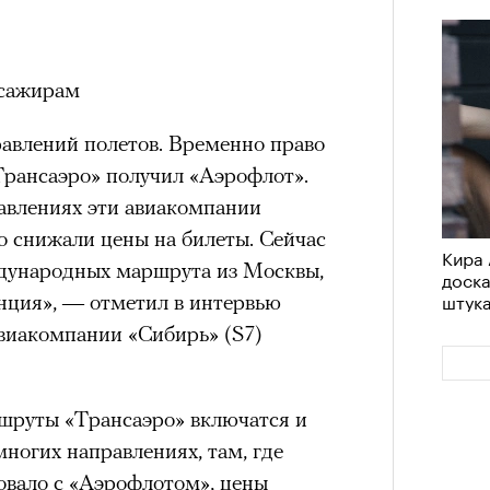
ссажирам
равлений полетов. Временно право
Трансаэро» получил «Аэрофлот».
равлениях эти авиакомпании
го снижали цены на билеты. Сейчас
Кира 
ждународных маршрута из Москвы,
доск
штук
енция», — отметил в интервью
виакомпании «Сибирь» (S7)
ршруты «Трансаэро» включатся и
многих направлениях, там, где
овало c «Аэрофлотом», цены