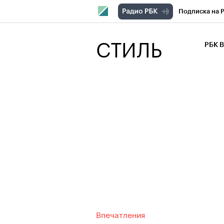
Подписка на 
РБК Компани
СТИЛЬ
РБК 
РБК Курсы
РБК Бизнес-с
Спецпроекты
Экономика
Впечатления