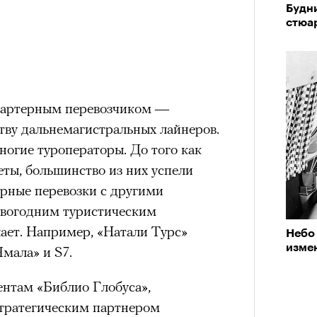
Будни
стюа
чартерным перевозчиком —
тву дальнемагистральных лайнеров.
ногие туроператоры. До того как
ты, большинство из них успели
ерные перевозки с другими
овогодним туристическим
ает. Например, «Натали Турс»
Небо 
изме
Ямала» и S7.
нтам «Библио Глобуса»,
стратегическим партнером