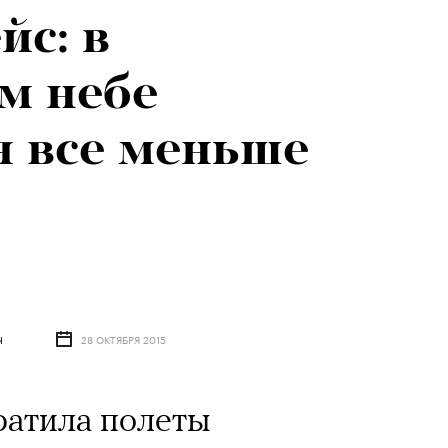
йс: в
м небе
я все меньше
Ч
28 ОКТЯБРЯ 2015
ратила полеты