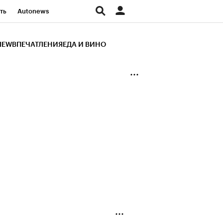
ть
Autonews
К Образование
IEW
ВПЕЧАТЛЕНИЯ
ЕДА И ВИНО
д
Стиль
Крипто
и
Франшизы
Газета
ов
Политика
ты