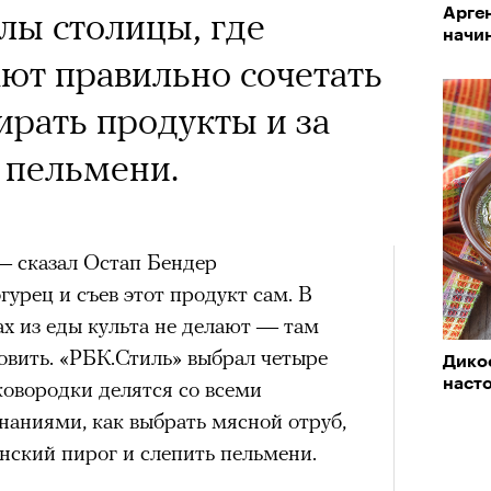
лы столицы, где
Арге
начи
ют правильно сочетать
ирать продукты и за
ь пельмени.
 — сказал Остап Бендер
гурец и съев этот продукт сам. В
х из еды культа не делают — там
товить. «РБК.Стиль» выбрал четыре
Дикос
наст
ковородки делятся со всеми
аниями, как выбрать мясной отруб,
нский пирог и слепить пельмени.