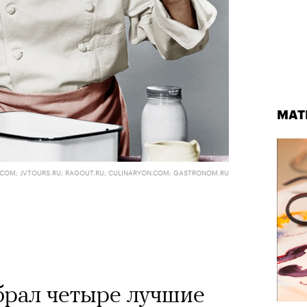
МАТ
COM; JVTOURS.RU; RAGOUT.RU; CULINARYON.COM; GASTRONOM.RU
брал четыре лучшие