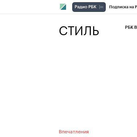
Подписка на 
РБК Компани
СТИЛЬ
РБК 
РБК Курсы
РБК Бизнес-с
Спецпроекты
Экономика
Впечатления