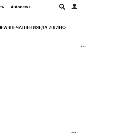
ть
Autonews
К Образование
IEW
ВПЕЧАТЛЕНИЯ
ЕДА И ВИНО
д
Стиль
Крипто
и
Франшизы
Газета
ов
Политика
ты