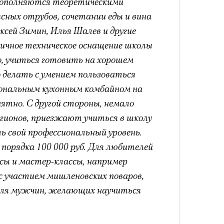
 дополняются теоретическими
ясных отрубов, сочетании еды и вина
ксей Зимин, Илья Шалев и другие
Сможе
личное техническое оснащение школы
отвеч
но, учиться готовить на хорошем
 делать с умением пользоваться
ональным кухонным комбайном на
нятно. С другой стороны, немало
регионов, приезжают учиться в школу
ь свой профессиональный уровень.
порядка 100 000 руб. Для любителей
сы и мастер-классы, например
 с участием мишленовских поваров,
 для мужчин, желающих научиться
4 кол
пропу