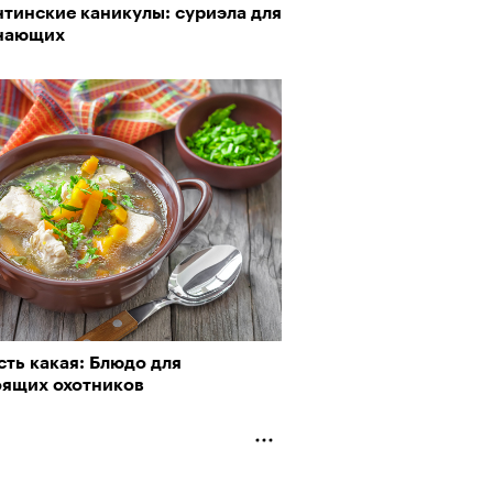
нтинские каникулы: суриэла для
нающих
ть какая: Блюдо для
оящих охотников