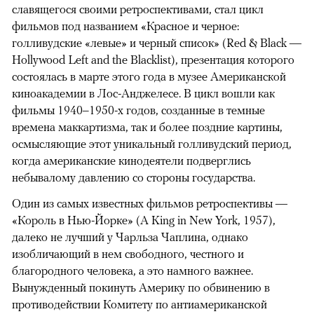
славящегося своими ретроспективами, стал цикл
фильмов под названием «Красное и черное:
голливудские «левые» и черный список» (Red & Black —
Hollywood Left and the Blacklist), презентация которого
состоялась в марте этого года в музее Американской
киноакадемии в Лос-Анджелесе. В цикл вошли как
фильмы 1940–1950-х годов, созданные в темные
времена маккартизма, так и более поздние картины,
осмысляющие этот уникальный голливудский период,
когда американские кинодеятели подверглись
небывалому давлению со стороны государства.
Один из самых известных фильмов ретроспективы —
«Король в Нью-Йорке» (A King in New York, 1957),
далеко не лучший у Чарльза Чаплина, однако
изобличающий в нем свободного, честного и
благородного человека, а это намного важнее.
Вынужденный покинуть Америку по обвинению в
противодействии Комитету по антиамериканской