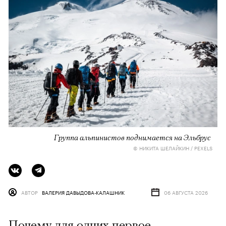
Группа альпинистов поднимается на Эльбрус
© НИКИТА ШЕЛАЙКИН / PEXELS
АВТОР
ВАЛЕРИЯ ДАВЫДОВА-КАЛАШНИК
06 АВГУСТА 2026
Почему для одних первое