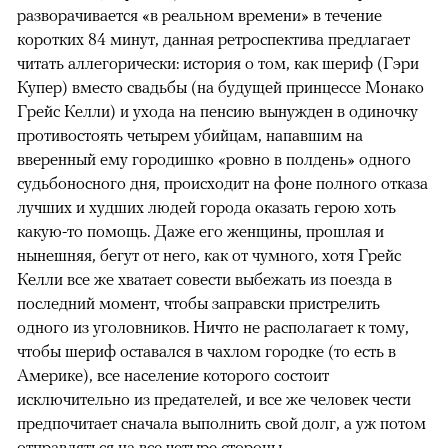
разворачивается «в реальном времени» в течение
коротких 84 минут, данная ретроспектива предлагает
читать аллегорически: история о том, как шериф (Гэри
Купер) вместо свадьбы (на будущей принцессе Монако
Грейс Келли) и ухода на пенсию вынужден в одиночку
противостоять четырем убийцам, напавшим на
вверенный ему городишко «ровно в полдень» одного
судьбоносного дня, происходит на фоне полного отказа
лучших и худших людей города оказать герою хоть
какую-то помощь. Даже его женщины, прошлая и
нынешняя, бегут от него, как от чумного, хотя Грейс
Келли все же хватает совести выбежать из поезда в
последний момент, чтобы заправски пристрелить
одного из уголовников. Ничто не располагает к тому,
чтобы шериф оставался в чахлом городке (то есть в
Америке), все население которого состоит
исключительно из предателей, и все же человек чести
предпочитает сначала выполнить свой долг, а уж потом
отправляться на все четыре стороны.