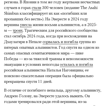
региона. В Японии в том же году жертвами несчастных
случаев в горах
стали
300 человек (издание The Asahi
Shimbun классифицирует их как «погибших или
пропавших без вести»). На Эвересте в 2024 году
вершина
унесла
жизни восьми альпинистов, а в 2025-
м —
троих
. Трагическим для российского сообщества
стал октябрь 2024 года, когда при восхождении на
Дхаулагири в Непале
сорвалась и погибла
группа из
пятерых опытных альпинистов. Год спустя на одном из
самых опасных семитысячников мира — пике
Победы — из-за тяжелой травмы и невозможности
эвакуации в условиях непогоды
осталась и погибла
российская альпинистка Наталья Наговицина; ее
поисково-спасательная операция была официально
прекращена спустя 11 дней.
В отличие от погибшего непальца, другому альпинисту,
Андрею Голову, на Эвересте удалось выжить. Он
годами тренировался ради этой вершины, из-за