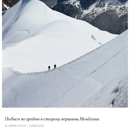
Подъем по гребню в сторону вершины Монблана
© HENRI PICOT / UNSPLASH