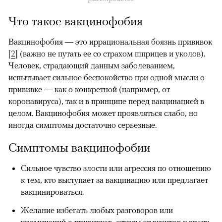
Что такое вакцинофобия
00:00
/
00:00
Вакцинофобия — это иррациональная боязнь прививок
[
2
] (важно не путать ее со страхом шприцев и уколов).
Человек, страдающий данным заболеванием,
испытывает сильное беспокойство при одной мысли о
прививке — как о конкретной (например, от
коронавируса), так и в принципе перед вакцинацией в
целом. Вакцинофобия может проявляться слабо, но
иногда симптомы достаточно серьезные.
Симптомы вакцинофобии
Сильное чувство злости или агрессия по отношению
к тем, кто выступает за вакцинацию или предлагает
вакцинироваться.
Желание избегать любых разговоров или
упоминаний о прививках, отказы от визитов к врачу,