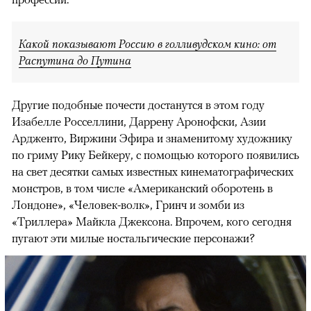
Какой показывают Россию в голливудском кино: от
Распутина до Путина
Другие подобные почести достанутся в этом году
Изабелле Росселлини, Даррену Аронофски, Азии
Ардженто, Виржини Эфира и знаменитому художнику
по гриму Рику Бейкеру, с помощью которого появились
на свет десятки самых известных кинематографических
монстров, в том числе «Американский оборотень в
Лондоне», «Человек-волк», Гринч и зомби из
«Триллера» Майкла Джексона. Впрочем, кого сегодня
пугают эти милые ностальгические персонажи?