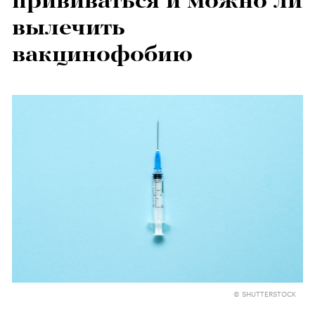
прививаться и можно ли
вылечить
вакцинофобию
© SHUTTERSTOCK