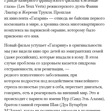
Гранде камерного французского фильма «Зеленые
глаза» (Les Yeux Verts) режиссерского дуэта Фанни
Лиатар и Жереми Труиля. Прошлая
их кинолента «Гагарин» — отнюдь не байопик первого
космонавта в мире, а хроника сноса многоквартирного
комплекса на парижской окраине, которому было
присвоено его имя.
Новый фильм уступает «Гагарину» в оригинальности:
мы уже видели кино про детей из эмигрантских семей
(даже российских), которые впадали в кому. В этом
случае проблема со здоровьем касается синдрома
отстраненности, или резигнации, —
редкого психогенного заболевания, при
котором подросток под воздействием тяжелейшего
стресса полностью уходит в себя, перестает двигаться,
говорить, есть и реагировать на внешний мир. Это и
происходит с парнем по имени Нур (Саид Эль Алами),
братом главной героини Шаи (Дуа Бутарбуш
М’Зауки), когда их родителям отказали в получении