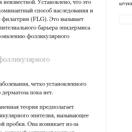
я неизвестной. Установлено, что это
штук
доминантный способ наследования и
 филаггрин (FLG). Это вызывает
пителиального барьера эпидермиса
проявлению фолликулярного
фолликулярного
Сможе
заболевания, четко установленного
отвеч
 дерматоза пока нет.
ненная теория предполагает
икулярного эпителия, вызывающее
й пробки. Она возникает из-за