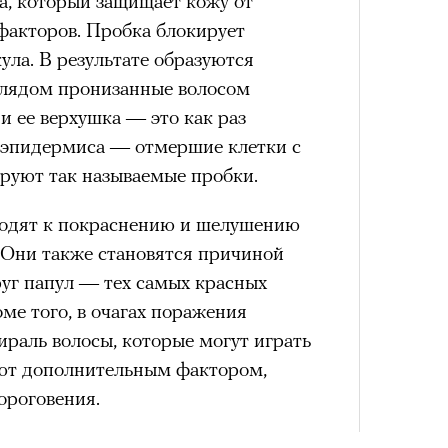
а, который защищает кожу от
факторов. Пробка блокирует
ула. В результате образуются
лядом пронизанные волосом
4 кол
 ее верхушка — это как раз
пропу
 эпидермиса — отмершие клетки с
руют так называемые пробки.
водят к покраснению и шелушению
 Они также становятся причиной
руг папул — тех самых красных
оме того, в очагах поражения
ираль волосы, которые могут играть
ают дополнительным фактором,
роговения.
Карго
ткани