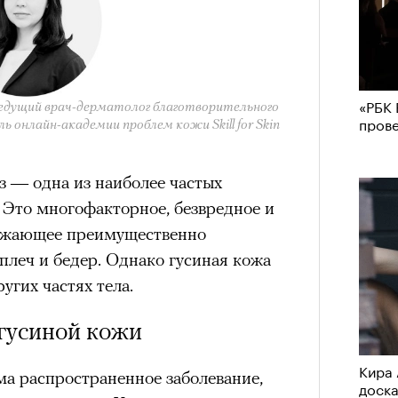
«РБК 
едущий врач-дерматолог благотворительного
пров
 онлайн-академии проблем кожи Skill for Skin
 — одна из наиболее частых
 Это многофакторное, безвредное и
ражающее преимущественно
плеч и бедер. Однако гусиная кожа
угих частях тела.
гусиной кожи
Кира 
ма распространенное заболевание,
доск