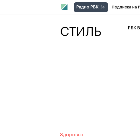
Подписка на 
РБК Компани
СТИЛЬ
РБК 
РБК Курсы
РБК Бизнес-с
Спецпроекты
Экономика
Здоровье