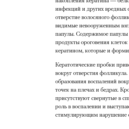
накопления кератина — белк
инфекций и других вредных 
отверстие волосяного фоллик
видимые невооруженным взг
папулы. Содержимое папулы и
продукты ороговения клеток
кератином, которые и форми
Кератотические пробки при
вокруг отверстия фолликула.
образования воспалений вок
точек на плечах и бедрах. Кр
присутствуют свернутые в сп
роль в воспалении и выступ
стимулирующим нарушение о