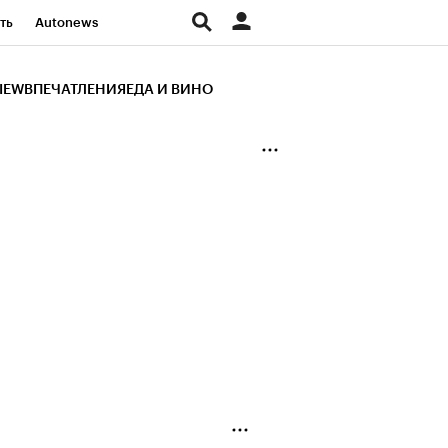
ть
Autonews
К Образование
IEW
ВПЕЧАТЛЕНИЯ
ЕДА И ВИНО
д
Стиль
Крипто
и
Франшизы
Газета
ов
Политика
ты