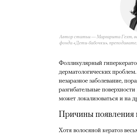
Автор статьи — Маргарита Гехт, в
фонда «Дети-бабочки», преподаватель
Фолликулярный гиперкератоз
дерматологических проблем.
незаразное заболевание, по
разгибательные поверхности 
может локализоваться и на др
Причины появления 
Хотя волосяной кератоз весь