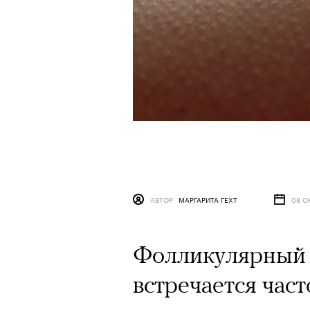
АВТОР
МАРГАРИТА ГЕХТ
08 О
Фолликулярный 
встречается част