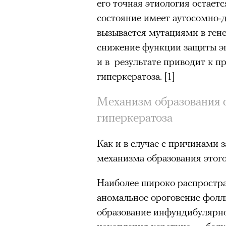
его точная этиология остаетс
состояние имеет аутосомно-
вызывается мутациями в гене
снижение функции защиты э
и в результате приводит к 
гиперкератоза. [
1
]
Механизм образования 
гиперкератоза
Как и в случае с причинами 
механизма образования этого
Наиболее широко распростра
аномальное ороговение фолл
образование инфундибулярно