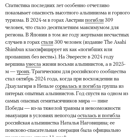
Статистика последних лет особенно отчетливо
показывает опасность высотного альпинизма и горного
туризма. В 2024-м в горах Австрии
погибли
309
человек, что стало десятилетним максимумом для
региона. В Японии в том же году жертвами несчастных
случаев в горах
стали
300 человек (издание The Asahi
Shimbun классифицирует их как «погибших или
пропавших без вести»). На Эвересте в 2024 году
вершина
унесла
жизни восьми альпинистов, а в 2025-
м —
троих
. Трагическим для российского сообщества
стал октябрь 2024 года, когда при восхождении на
Дхаулагири в Непале
сорвалась и погибла
группа из
пятерых опытных альпинистов. Год спустя на одном из
самых опасных семитысячников мира — пике
Победы — из-за тяжелой травмы и невозможности
эвакуации в условиях непогоды
осталась и погибла
российская альпинистка Наталья Наговицина; ее
поисково-спасательная операция была официально