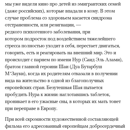
мы уже видели кино про детей из эмигрантских семей
(даже российских), которые впадали в кому. В этом
случае проблема со здоровьем касается синдрома
отстраненности, или резигнации, —
редкого психогенного заболевания, при
котором подросток под воздействием тяжелейшего
стресса полностью уходит в себя, перестает двигаться,
говорить, есть и реагировать на внешний мир. Это и
происходит с парнем по имени Нур (Саид Эль Алами),
братом главной героини Шаи (Дуа Бутарбуш
М’Зауки), когда их родителям отказали в получении
вида на жительство в одной из благополучных
европейских стран. Безутешная Шая пытается
пробудить Нура к жизни: наглотавшись таблеток,
проникает в его ужасные сны, в которых их мать тонет
при переправе в Европу.
При всей скромности художественной составляющей
фильма его адресованный европейцам добросердечный