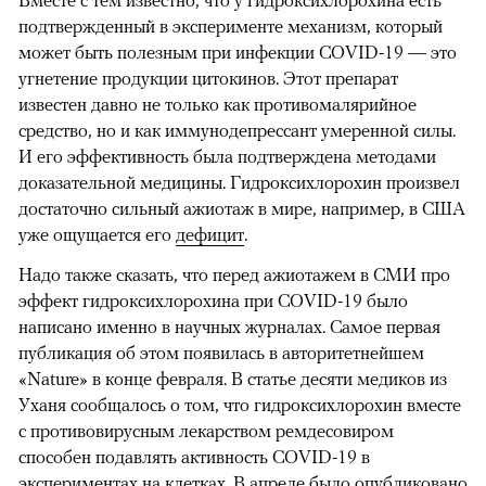
Вместе с тем известно, что у гидроксихлорохина есть
подтвержденный в эксперименте механизм, который
может быть полезным при инфекции COVID-19 — это
угнетение продукции цитокинов. Этот препарат
известен давно не только как противомалярийное
средство, но и как иммунодепрессант умеренной силы.
И его эффективность была подтверждена методами
доказательной медицины. Гидроксихлорохин произвел
достаточно сильный ажиотаж в мире, например, в США
уже ощущается его
дефицит
.
Надо также сказать, что перед ажиотажем в СМИ про
эффект гидроксихлорохина при COVID-19 было
написано именно в научных журналах. Самое первая
публикация об этом появилась в авторитетнейшем
«Nature» в конце февраля. В статье десяти медиков из
Уханя сообщалось о том, что гидроксихлорохин вместе
с противовирусным лекарством ремдесовиром
способен подавлять активность COVID-19 в
экспериментах на клетках. В апреле было опубликовано