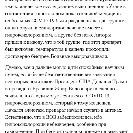
уже клиническое исследование, выполненное в Ухане в
соответствии с протоколом доказательной медицины.
64 больных COVID-19 были разделены на две группы:
одни получали стандартное лечение вместе с
гидроксихлорохином, а другие без него. Авторы
пришли к выводу, что в той группе, где этот препарат
был включен, температура и кашель проходили
достоверно быстрее. Больные выздоравливали.
Думаю, все и дальше могло идти спокойным научным
путем, если бы не безответственные высказывания
некоторых политиков. Президент США Дональд Трамп
и президент Бразилии Жаир Болсонару поспешно
заявили, что люди могут лечиться от COVID-19
гидроксихлорохином, который к тому же дешев.
Начался ажиотаж, препарат начали скупать в аптеках.
Естественно, что в ВОЗ забеспокоились, ибо
гидроксихлорохин небезвреден, особенно при
самолечении. При бесконтрольном приеме он вызывает