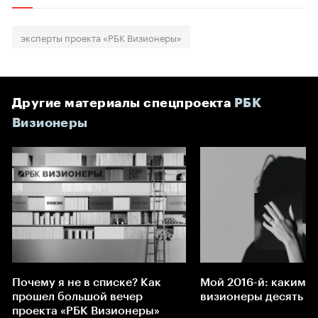
эксперты проекта «РБК Визионеры»
Другие материалы спецпроекта
РБК
Визионеры
Почему я не в списке? Как
Мой 2016-й: какими
прошел большой вечер
визионеры десять ле
проекта «РБК Визионеры»
ㅤㅤㅤㅤㅤ
ㅤㅤㅤㅤㅤ