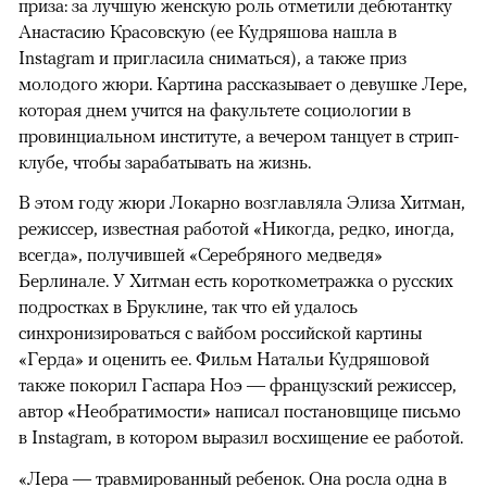
приза: за лучшую женскую роль отметили дебютантку
Анастасию Красовскую (ее Кудряшова нашла в
Instagram и пригласила сниматься), а также приз
молодого жюри. Картина рассказывает о девушке Лере,
которая днем учится на факультете социологии в
провинциальном институте, а вечером танцует в стрип-
клубе, чтобы зарабатывать на жизнь.
В этом году жюри Локарно возглавляла Элиза Хитман,
режиссер, известная работой «Никогда, редко, иногда,
всегда», получившей «Серебряного медведя»
Берлинале. У Хитман есть короткометражка о русских
подростках в Бруклине, так что ей удалось
синхронизироваться с вайбом российской картины
«Герда» и оценить ее. Фильм Натальи Кудряшовой
также покорил Гаспара Ноэ — французский режиссер,
автор «Необратимости» написал постановщице письмо
в Instagram, в котором выразил восхищение ее работой.
«Лера — травмированный ребенок. Она росла одна в