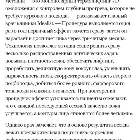
методик — это монополярный термолифтинг 7D-
омоложения с контролем глубины прогрева, которое не
требует курсового подхода, — рассказывает главный
врач клиники Idealist. — Процедура выполняется один
раз в год: первичный эффект заметен сразу, затем он
нарастает и достигает пика через три-четыре месяца.
Технология позволяет за один сеанс решить сразу
несколько распространенных эстетических задач:
повысить плотность кожи, обеспечить лифтинг,
проработать деликатную зону вокруг глаз, уменьшить
выраженность птоза, скорректировать область второго
подбородка, добиться более ровного, фарфорового
тона кожи и снизить отечность. При повторении
процедуры эффект усиливается: пациенты отмечают,
что с каждой последующей сессией качество кожи
улучшается, а контуры лица становятся более четкими».
Однако врач замечает, что в основе результата всегда
лежит предварительная подготовка: коррекция
дефицитов организма, инъекционные процедуры с