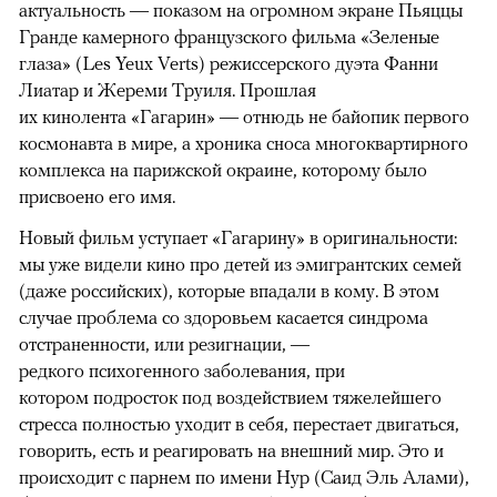
актуальность — показом на огромном экране Пьяццы
Гранде камерного французского фильма «Зеленые
глаза» (Les Yeux Verts) режиссерского дуэта Фанни
Лиатар и Жереми Труиля. Прошлая
их кинолента «Гагарин» — отнюдь не байопик первого
космонавта в мире, а хроника сноса многоквартирного
комплекса на парижской окраине, которому было
присвоено его имя.
Новый фильм уступает «Гагарину» в оригинальности:
мы уже видели кино про детей из эмигрантских семей
(даже российских), которые впадали в кому. В этом
случае проблема со здоровьем касается синдрома
отстраненности, или резигнации, —
редкого психогенного заболевания, при
котором подросток под воздействием тяжелейшего
стресса полностью уходит в себя, перестает двигаться,
говорить, есть и реагировать на внешний мир. Это и
происходит с парнем по имени Нур (Саид Эль Алами),