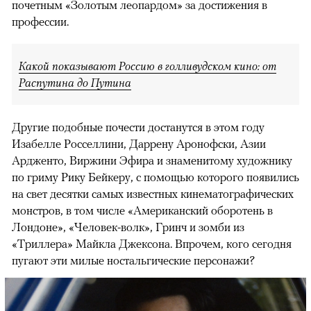
почетным «Золотым леопардом» за достижения в
профессии.
Какой показывают Россию в голливудском кино: от
Распутина до Путина
Другие подобные почести достанутся в этом году
Изабелле Росселлини, Даррену Аронофски, Азии
Ардженто, Виржини Эфира и знаменитому художнику
по гриму Рику Бейкеру, с помощью которого появились
на свет десятки самых известных кинематографических
монстров, в том числе «Американский оборотень в
Лондоне», «Человек-волк», Гринч и зомби из
«Триллера» Майкла Джексона. Впрочем, кого сегодня
пугают эти милые ностальгические персонажи?