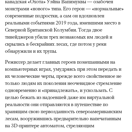
канадская «Охота» Уэйна Вапимуквы — озабочен
монстрами «нового» типа. Его герои — «нормальные»
современные подростки, а сам он вдохновлен
реальными событиями 2019 года, имевшими место в
Северной Британской Колумбии. Тогда двое
тинейджеров убили трех незнакомых им людей и
скрылись в бескрайних лесах, где потом у реки
обнаружили и их трупы.
Режиссер делает главных героев помешанными на
компьютерных играх, умудряясь при этом передать и
их человеческие черты, прежде всего свойственное не
только людям их поколения неочевидное стремление
одновременно и «принадлежать», и ускользать. С
целью бежать из надоевшей даже им виртуальной
реальности они отправляются в путешествие по
хранящим свою первозданность североамериканским
лесам, вооружившись предварительно напечатанным
на 3D-принтере автоматом, стреляющим