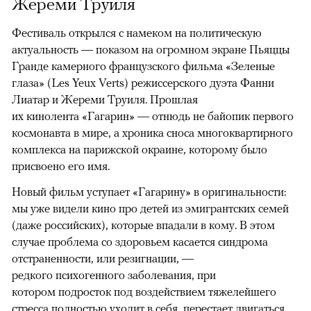
Жереми Труиля
Фестиваль открылся с намеком на политическую
актуальность — показом на огромном экране Пьяццы
Гранде камерного французского фильма «Зеленые
глаза» (Les Yeux Verts) режиссерского дуэта Фанни
Лиатар и Жереми Труиля. Прошлая
их кинолента «Гагарин» — отнюдь не байопик первого
космонавта в мире, а хроника сноса многоквартирного
комплекса на парижской окраине, которому было
присвоено его имя.
Новый фильм уступает «Гагарину» в оригинальности:
мы уже видели кино про детей из эмигрантских семей
(даже российских), которые впадали в кому. В этом
случае проблема со здоровьем касается синдрома
отстраненности, или резигнации, —
редкого психогенного заболевания, при
котором подросток под воздействием тяжелейшего
стресса полностью уходит в себя, перестает двигаться,