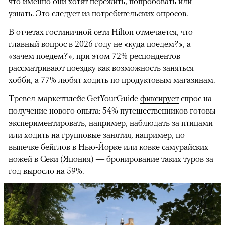
что именно они хотят пережить, попробовать или
узнать. Это следует из потребительских опросов.
В отчетах гостиничной сети Hilton
отмечается
, что
главный вопрос в 2026 году не «куда поедем?», а
«зачем поедем?», при этом 72% респондентов
рассматривают
поездку как возможность заняться
хобби, а 77%
любят
ходить по продуктовым магазинам.
Тревел-маркетплейс GetYourGuide
фиксирует
спрос на
получение нового опыта: 54% путешественников готовы
экспериментировать, например, наблюдать за птицами
или ходить на групповые занятия, например, по
выпечке бейглов в Нью-Йорке или ковке самурайских
ножей в Секи (Япония) — бронирование таких туров за
год выросло на 59%.