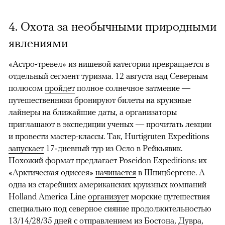
4. Охота за необычными природными
явлениями
«Астро‑тревел» из нишевой категории превращается в
отдельный сегмент туризма. 12 августа над Северным
полюсом
пройдет
полное солнечное затмение —
путешественники бронируют билеты на круизные
лайнеры на ближайшие даты, а организаторы
приглашают в экспедиции ученых — прочитать лекции
и провести мастер-классы. Так, Hurtigruten Expeditions
запускает
17‑дневный тур из Осло в Рейкьявик.
Похожий формат предлагает Poseidon Expeditions: их
«Арктическая одиссея»
начинается
в Шпицбергене. А
одна из старейших американских круизных компаний
Holland America Line
организует
морские путешествия
специально под северное сияние продолжительностью
13/14/28/35 дней с отправлением из Бостона, Дувра,