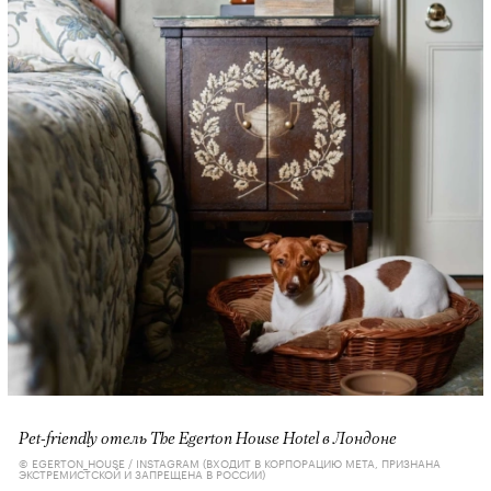
Pet-friendly отель The Egerton House Hotel в Лондоне
© EGERTON_HOUSE / INSTAGRAM (ВХОДИТ В КОРПОРАЦИЮ META, ПРИЗНАНА
ЭКСТРЕМИСТСКОЙ И ЗАПРЕЩЕНА В РОССИИ)