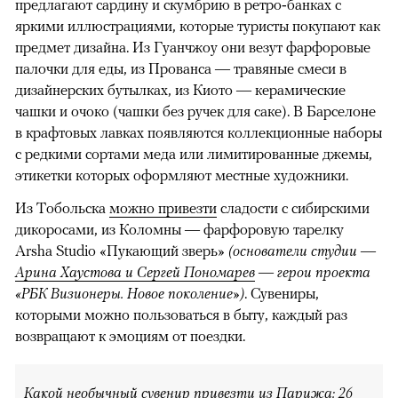
предлагают сардину и скумбрию в ретро‑банках с
яркими иллюстрациями, которые туристы покупают как
предмет дизайна. Из Гуанчжоу они везут фарфоровые
палочки для еды, из Прованса — травяные смеси в
дизайнерских бутылках, из Киото ― керамические
чашки и очоко (чашки без ручек для саке). В Барселоне
в крафтовых лавках появляются коллекционные наборы
с редкими сортами меда или лимитированные джемы,
этикетки которых оформляют местные художники.
Из Тобольска
можно привезти
сладости с сибирскими
дикоросами, из Коломны ― фарфоровую тарелку
Arsha Studio «Пукающий зверь»
(основатели студии ―
Арина Хаустова и Сергей Пономарев
― герои проекта
«РБК Визионеры. Новое поколение»)
. Сувениры,
которыми можно пользоваться в быту, каждый раз
возвращают к эмоциям от поездки.
Какой необычный сувенир привезти из Парижа: 26