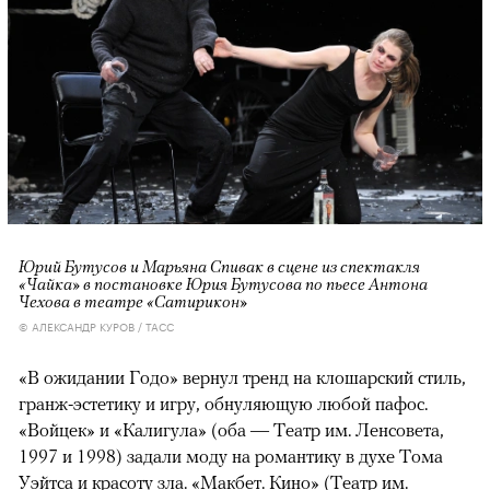
Юрий Бутусов и Марьяна Спивак в сцене из спектакля
«Чайка» в постановке Юрия Бутусова по пьесе Антона
Чехова в театре «Сатирикон»
© АЛЕКСАНДР КУРОВ / ТАСС
«В ожидании Годо» вернул тренд на клошарский стиль,
гранж-эстетику и игру, обнуляющую любой пафос.
«Войцек» и «Калигула» (оба — Театр им. Ленсовета,
1997 и 1998) задали моду на романтику в духе Тома
Уэйтса и красоту зла. «Макбет. Кино» (Театр им.