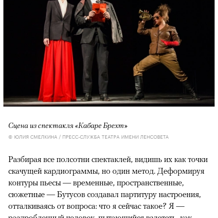
Сцена из спектакля «Кабаре Брехт»
© ЮЛИЯ СМЕЛКИНА / ПРЕСС-СЛУЖБА ТЕАТРА ИМЕНИ ЛЕНСОВЕТА
Разбирая все полсотни спектаклей, видишь их как точки
скачущей кардиограммы, но один метод. Деформируя
контуры пьесы — временные, пространственные,
сюжетные — Бутусов создавал партитуру настроения,
отталкиваясь от вопроса: что я сейчас такое? Я —
раздробленный человек, пытающийся взлететь, как