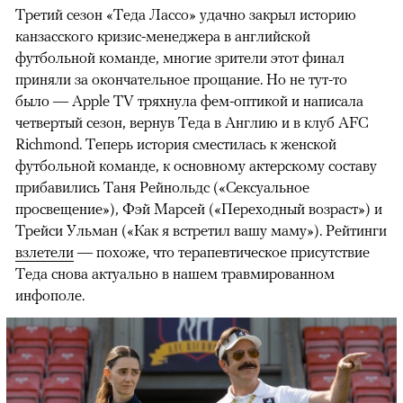
Третий сезон «Теда Лассо» удачно закрыл историю
канзасского кризис-менеджера в английской
футбольной команде, многие зрители этот финал
приняли за окончательное прощание. Но не тут-то
было — Apple TV тряхнула фем-оптикой и написала
четвертый сезон, вернув Теда в Англию и в клуб AFC
Richmond. Теперь история сместилась к женской
футбольной команде, к основному актерскому составу
прибавились Таня Рейнольдс («Сексуальное
просвещение»), Фэй Марсей («Переходный возраст») и
00:00
/
00:00
Трейси Ульман («Как я встретил вашу маму»). Рейтинги
взлетели
— похоже, что терапевтическое присутствие
Теда снова актуально в нашем травмированном
инфополе.