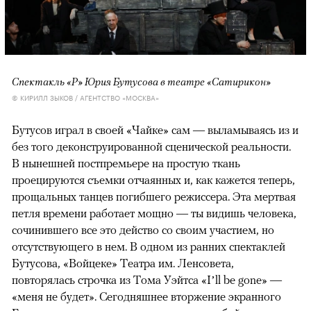
Спектакль «Р» Юрия Бутусова в театре «Сатирикон»
© КИРИЛЛ ЗЫКОВ / АГЕНТСТВО «МОСКВА»
Бутусов играл в своей «Чайке» сам — выламываясь из и
без того деконструированной сценической реальности.
В нынешней постпремьере на простую ткань
проецируются съемки отчаянных и, как кажется теперь,
прощальных танцев погибшего режиссера. Эта мертвая
петля времени работает мощно — ты видишь человека,
сочинившего все это действо со своим участием, но
отсутствующего в нем. В одном из ранних спектаклей
Бутусова, «Войцеке» Театра им. Ленсовета,
повторялась строчка из Тома Уэйтса «I’ll be gone» —
«меня не будет». Сегодняшнее вторжение экранного