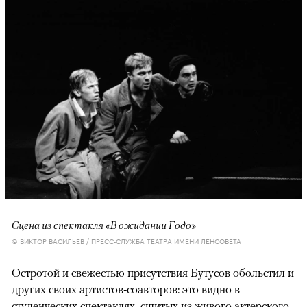
Сцена из спектакля «В ожидании Годо»
© ВИКТОР ВАСИЛЬЕВ / ПРЕСС-СЛУЖБА ТЕАТРА ИМЕНИ ЛЕНСОВЕТА
Остротой и свежестью присутствия Бутусов обольстил и
других своих артистов-соавторов: это видно в
студенческих спектаклях, сшитых из живого актерского