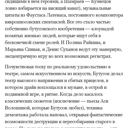
сидящими в нем героями, а Шамраев — Кузнецов
ловко взбирается на висящий канат), музыкальные
цитаты из Фаустаса Латенаса, постоянного композитора
някрошюсовских спектаклей. Все это стало частью
собственно бутусовского изобретения — клоунадой
помятых жизнью людей, которые ищут себя в
бесконечной смене ролей. И Полина Райкина, и
Марьяна Спивак, и Денис Суханов ведут эту манерную,
эксцентричную игру во всех возможных регистрах.
Почувствовав тоску по реальному удовольствию в
театре, самом искусственном из искусств, Бутусов делал
театр высокого напряжения и сбитых прицелов, в
котором драйв воплощался в музыке, в острой и
подвижной игре, в ритме. Когда дело касалось
классических сюжетов (исключение — пьесы Аси
Волошиной, которые Бутусов любил), техника
демонтажа работала наповал, открывая фантастические
возможности деструкции и пересобирания старого в