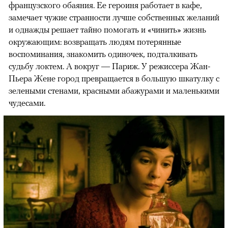
французского обаяния. Ее героиня работает в кафе,
замечает чужие странности лучше собственных желаний
и однажды решает тайно помогать и «чинить» жизнь
окружающим: возвращать людям потерянные
воспоминания, знакомить одиночек, подталкивать
судьбу локтем. А вокруг — Париж. У режиссера Жан-
Пьера Жене город превращается в большую шкатулку с
зелеными стенами, красными абажурами и маленькими
чудесами.