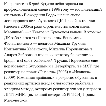
Как режиссер Юрий Бутусов дебютировал на
профессиональной сцене в 1996 году — его дипломный
спектакль «В ожидании Годо» шел на сцене
легендарного петербургского ДК Первой пятилетки
(снесен в 2005-м ради строительства новой сцены
Мариинки) — в Театре на Крюковом канале. В этом же
ДК работал театр «Перекресток» Вениамина
Фильштинского — педагога Михаила Трухина,
Константина Хабенского, Михаила Пореченкова и
Андрея Зиброва, сыгравших четверку беккетовских
бродяг в «Годо». Хабенский, Трухин, Пореченков еще
поработают с Бутусовым и в Петербурге, и в МХТ, где
режиссер поставит «Гамлета» (2005) и «Иванова»
(2009). Компания драйвовых, прекрасно обученных и
реактивных артистов всегда с легкостью работала в
этюдном методе, которому режиссер учился у педагога
ЛГИТМИКа (нынешний питерский РГИСИ) Ирины
Малочевской.