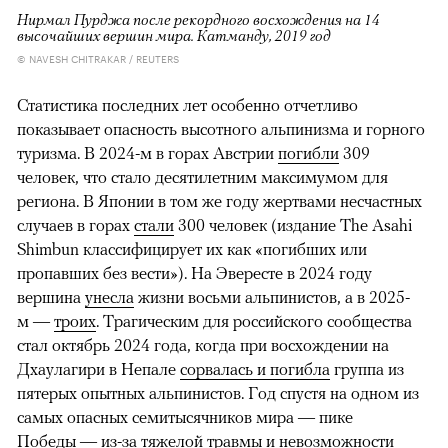
Нирмал Пурджа после рекордного восхождения на 14
высочайших вершин мира. Катманду, 2019 год
© NAVESH CHITRAKAR / REUTERS
Статистика последних лет особенно отчетливо
показывает опасность высотного альпинизма и горного
туризма. В 2024-м в горах Австрии
погибли
309
человек, что стало десятилетним максимумом для
региона. В Японии в том же году жертвами несчастных
случаев в горах
стали
300 человек (издание The Asahi
Shimbun классифицирует их как «погибших или
пропавших без вести»). На Эвересте в 2024 году
вершина
унесла
жизни восьми альпинистов, а в 2025-
м —
троих
. Трагическим для российского сообщества
стал октябрь 2024 года, когда при восхождении на
Дхаулагири в Непале
сорвалась и погибла
группа из
пятерых опытных альпинистов. Год спустя на одном из
самых опасных семитысячников мира — пике
Победы — из-за тяжелой травмы и невозможности