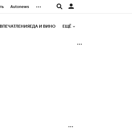
...
ть
Autonews
К Образование
ВПЕЧАТЛЕНИЯ
ЕДА И ВИНО
ЕЩЁ
д
Стиль
е рейтинги
иа
Финансы