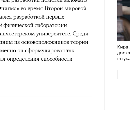
им все 14 восьмитысячников
нигма» во время Второй мировой
удет лишним в дни очередного
ислорода.
мался разработкой первых
зиса.
й физической лаборатории
Манчестерском университете. Среди
дним из основоположников теории
ый европейцам
Кира 
Сможе
именно он сформулировал так
доск
отвеч
«РБК 
штук
пров
ля определения способности
ечный призыв
удет лишним в
ого обострения
ого кризиса.