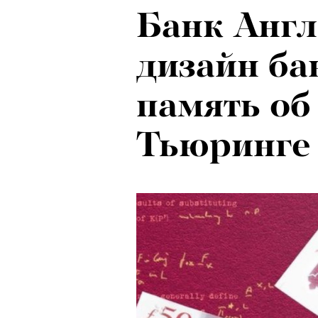
Банк Англ
Психологи
Локарно-2
дизайн ба
почему тр
показали 
память об
останавли
фестиваля
Тьюринге
в горы
кино