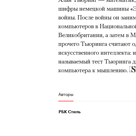
человеком, дважды покоривш
шифры немецкой машины «Э
очнувшийся Нур) точно не б
планеты без использования к
войны. После войны он зани
обострения мигрантского кри
компьютеров в Национально
Великобритании, а затем в 
прочего Тьюринга считают о
Адресованн
искусственного интеллекта: 
называемый тест Тьюринга д
добросерд
компьютера к мышлению.
точно не б
дни очередн
Авторы
мигрантск
РБК Стиль