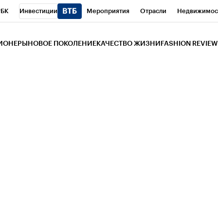
РБК
Инвестиции
Мероприятия
Отрасли
Недвижимос
и
Телеканал
РБК Вино
Спорт
Школа управления РБК
РБ
ЗИОНЕРЫ
НОВОЕ ПОКОЛЕНИЕ
КАЧЕСТВО ЖИЗНИ
FASHION REVIEW
РБК Life
Тренды
Визионеры
Национальные проекты
Горо
 Бизнес-среда
Дискуссионный клуб
Исследования
Кредитны
Газета
Спецпроекты СПб
Конференции СПб
Спецпроекты
трагентов
Политика
Экономика
Бизнес
Технологии и мед
ой валюты