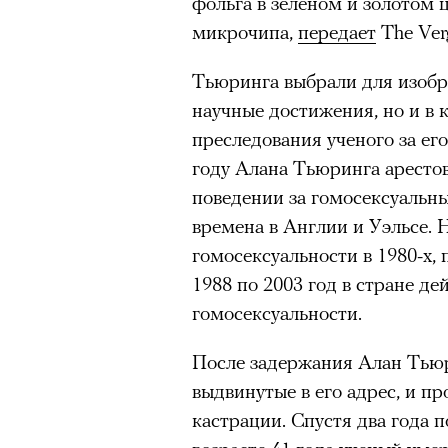
фольга в зеленом и золотом 
Главное
микрочипа,
передает
The Ver
«Зеленые глаза» Фа
Труиля
Горы привлекают людей 
Тьюринга выбрали для изобра
концентрации, в которо
научные достижения, но и в 
остается только настоящ
Фестиваль открылся с намек
преследования ученого за ег
показом на огромном экран
Экстремальные нагрузк
году Алана Тьюринга аресто
камерного французского филь
гормонов
, из-за чего мо
поведении за гомосексуальны
из самых ярких опытов в
Verts) режиссерского дуэта
времена в Англии и Уэльсе.
Прошлая их кинолента «Гага
Для многих альпинизм ст
гомосексуальности в 1980-х,
космонавта в мире, а хроник
рутины, перезагрузиться
1988 по 2003 год в стране де
комплекса на парижской окр
гомосексуальности.
Совместное преодоление 
имя.
людьми особенно
прочны
После задержания Алан Тьюр
Наука не подтверждает с
Новый фильм уступает «Гага
выдвинутые в его адрес, и п
признает, что
к альпиниз
видели кино про детей из эм
кастрации. Спустя два года 
устойчивостью к стрессу
российских), которые впадал