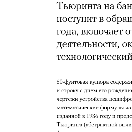
Почему для одни
Кинокритик Стас
Тьюринга на бан
горы становится
первых показах 
поступит в обра
готовы снова ри
темы
года, включает о
Психологи и аль
деятельности, о
высота меняет ч
технологический
тянет с новой си
Подписывайтесь на телег
50-фунтовая купюра содержит
и строку с днем его рождени
Зеленые глаза» Фанни Лиат
чертежи устройства дешифро
«Бумажный тигр» Джеймса 
Подписывайтесь на телег
математические формулы из 
«Охота» Уэйна Вапимуквы
изданной в 1936 году и пр
Тьюринга (абстрактной выч
Ретроспектива «Красное и че
список»