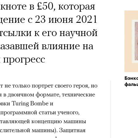
х первое восхождение в
 Тыркин рассказывает о
кноте в £50, которая
тера
 последним, а другие
на остросоциальные
щение с 23 июня 2021
сковать жизнью?
тсылки к его научной
пинисты объясняют, как
казавшей влияние на
еловека и почему к ней
 прогресс
лой
рам-канал «РБК Стиль»
Бэнк
Лока
 не только портрет своего героя, но
фаль
Поче
Корей
взро
я в двоичном формате, технические
ар и Жереми Труиля
вки Turing Bombe и
Грэя
рам-канал «РБК Стиль»
программной статьи ученого,
едставляющей концепцию машины
ислительной машины). Защитная
рное: голливудские левые и черный