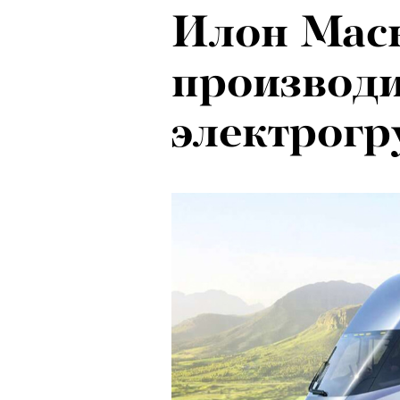
Илон Маск
производ
электрогр