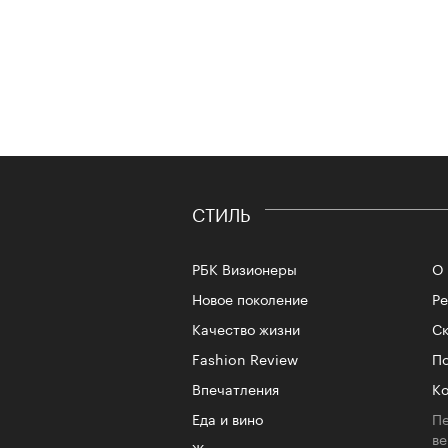
СТИЛЬ
РБК Визионеры
О 
Новое поколение
Р
Качество жизни
Ск
Fashion Review
По
Впечатления
Ко
Еда и вино
Пе
в
Жизнь