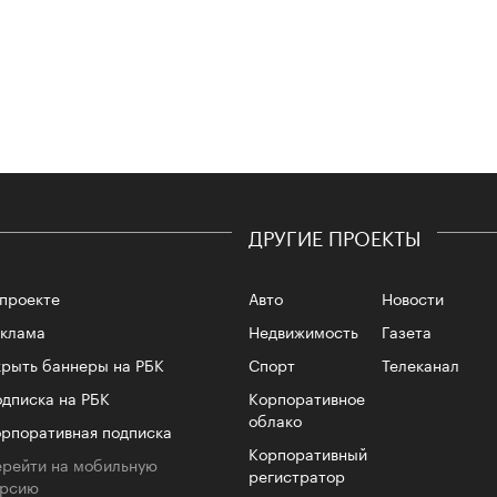
Сможе
отвеч
ДРУГИЕ ПРОЕКТЫ
проекте
Авто
Новости
еклама
Недвижимость
Газета
рыть баннеры на РБК
Спорт
Телеканал
4 кол
пропу
дписка на РБК
Корпоративное
облако
рпоративная подписка
Корпоративный
рейти на мобильную
регистратор
ерсию
доменов