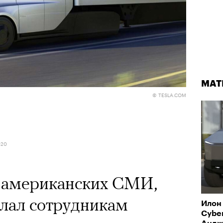
МАТ
© TESLA.COM
020
 американских СМИ,
ослал сотрудникам
Илон
Cyber