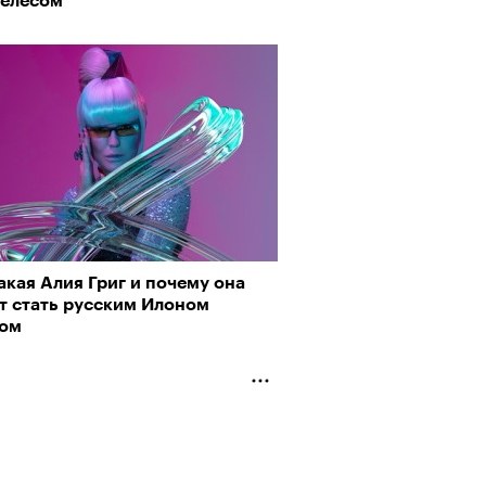
елесом
акая Алия Григ и почему она
т стать русским Илоном
ом