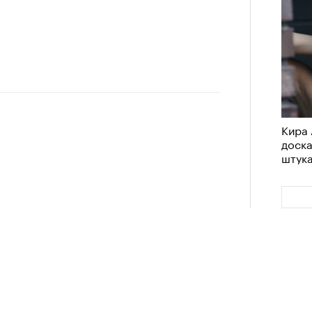
Кира 
доск
штук