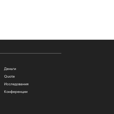
т ли человек прожить 180 лет:
ает Станислав Скакун
Деньги
Quote
Исследования
лаборации, которые нельзя
стить
Конференции