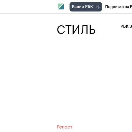
Подписка на 
РБК Компани
СТИЛЬ
РБК 
РБК Курсы
РБК Бизнес-с
Спецпроекты
Экономика
Репост