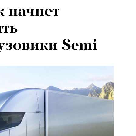
 начнет
ить
узовики Semi