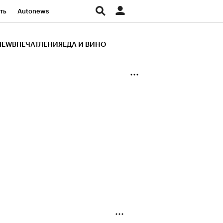
ть
Autonews
К Образование
IEW
ВПЕЧАТЛЕНИЯ
ЕДА И ВИНО
д
Стиль
Крипто
и
Франшизы
Газета
ов
Политика
ты