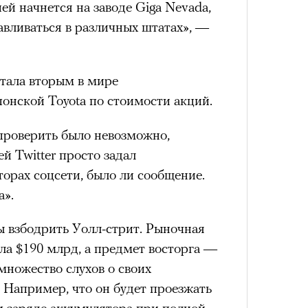
й начнется на заводе Giga Nevada,
авливаться в различных штатах», —
стала вторым в мире
онской Toyota по стоимости акций.
проверить было невозможно,
й Twitter просто задал
орах соцсети, было ли сообщение.
а».
ы взбодрить Уолл-стрит. Рыночная
ла $190 млрд, а предмет восторга —
множество слухов о своих
 Например, что он будет проезжать
м заряде аккумулятора при полной