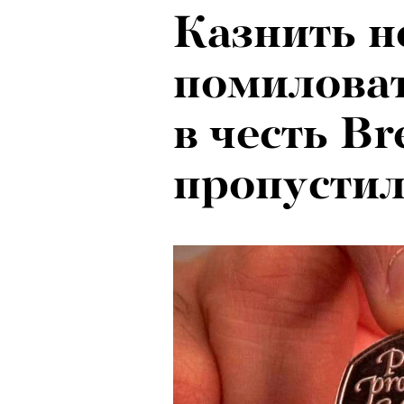
Казнить н
помиловат
в честь Br
пропустил