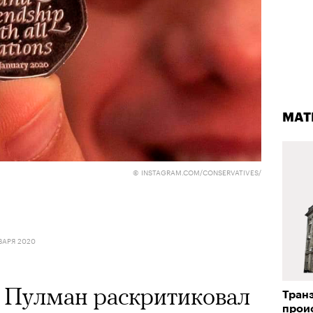
МАТ
© INSTAGRAM.COM/CONSERVATIVES/
ВАРЯ 2020
 Пулман раскритиковал
Транз
проис