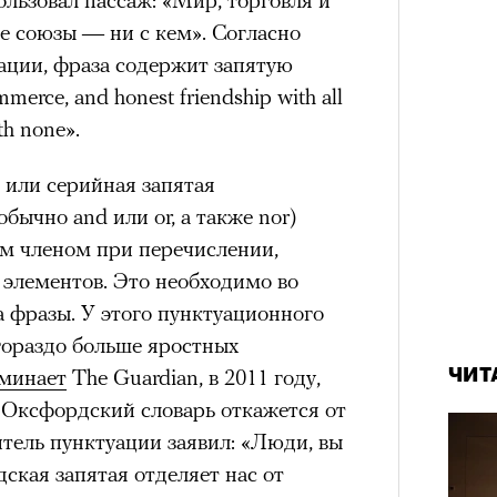
е союзы — ни с кем». Согласно
ации, фраза содержит запятую
merce, and honest friendship with all
th none».
 или серийная запятая
бычно and или or, а также nor)
м членом при перечислении,
 элементов. Это необходимо во
 фразы. У этого пунктуационного
гораздо больше яростных
минает
The Guardian, в 2011 году,
ЧИТ
о Оксфордский словарь откажется от
тель пунктуации заявил: «Люди, вы
ская запятая отделяет нас от