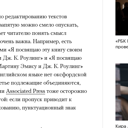
по редактированию текстов
запятую можно смело опускать,
ает читателю понять смысл
«РБК 
очень важна. Например, есть
пров
ми «Я посвящаю эту книгу своим
 Дж. К. Роулинг» и «Я посвящаю
Мартину Эмису и Дж. К. Роулинг»
английском языке нет оксфордской
ретье подлежащие объединяются,
ции
Associated Press
тоже осторожно
той: если пропуск приводит к
кованию, пунктуационный знак
Кира 