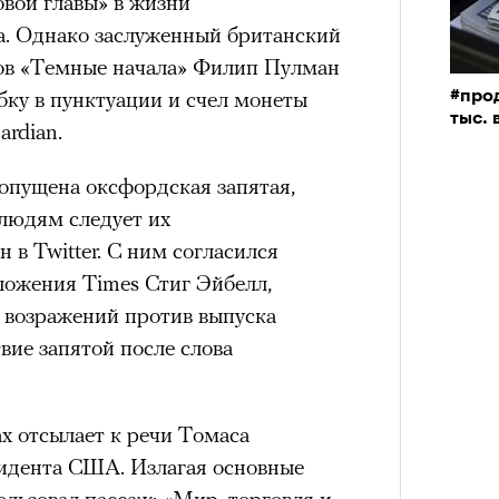
овой главы» в жизни
а. Однако заслуженный британский
нов «Темные начала» Филип Пулман
ку в пунктуации и счел монеты
#про
тыс. 
rdian.
ропущена оксфордская запятая,
людям следует их
 в Twitter. С ним согласился
ложения Times Стиг Эйбелл,
х возражений против выпуска
твие запятой после слова
х отсылает к речи Томаса
идента США. Излагая основные
льзовал пассаж: «Мир, торговля и