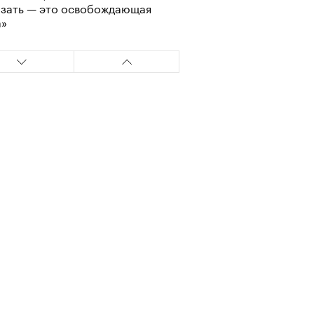
азать — это освобождающая
а»
т ли человек прожить 180 лет:
ает Станислав Скакун