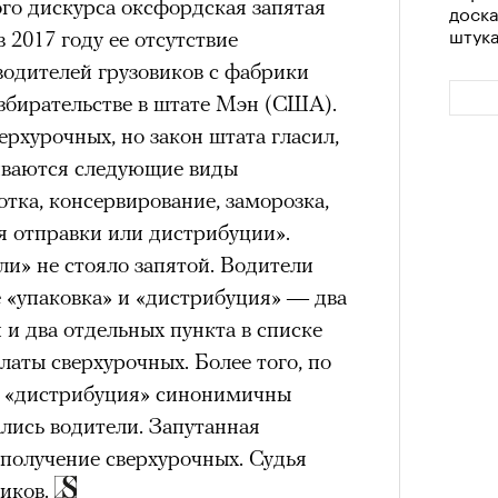
го дискурса оксфордская запятая
доск
штук
 2017 году ее отсутствие
одителей грузовиков с фабрики
азбирательстве в штате Мэн (США).
ерхурочных, но закон штата гласил,
иваются следующие виды
отка, консервирование, заморозка,
ля отправки или дистрибуции».
ли» не стояло запятой. Водители
ае «упаковка» и «дистрибуция» — два
Сможе
 и два отдельных пункта в списке
отвеч
латы сверхурочных. Более того, по
и «дистрибуция» синонимичны
ались водители. Запутанная
 получение сверхурочных. Судья
щиков.