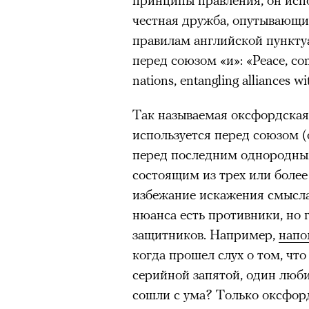
честная дружба, опутывающи
правилам английской пункту
перед союзом «и»: «Peace, com
nations, entangling alliances wi
Так называемая оксфордская
используется перед союзом (о
перед последним однородны
состоящим из трех или более
избежание искажения смысла
нюанса есть противники, но 
защитников. Например,
напо
когда прошел слух о том, чт
серийной запятой, один люби
сошли с ума? Только оксфорд