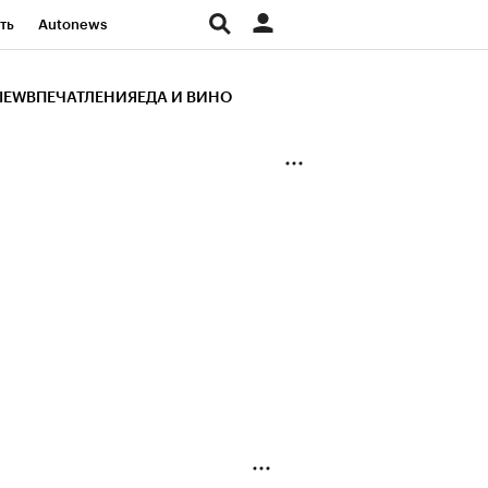
ть
Autonews
К Образование
IEW
ВПЕЧАТЛЕНИЯ
ЕДА И ВИНО
д
Стиль
Крипто
и
Франшизы
Газета
ов
Политика
ты