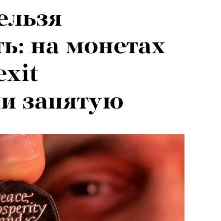
ельзя
ь: на монетах
exit
и запятую