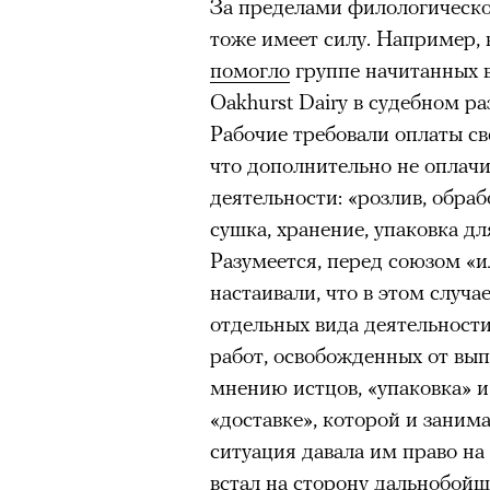
За пределами филологическо
тоже имеет силу. Например, в
помогло
группе начитанных в
Oakhurst Dairy в судебном р
Рабочие требовали оплаты св
что дополнительно не оплач
деятельности: «розлив, обраб
сушка, хранение, упаковка д
Разумеется, перед союзом «и
настаивали, что в этом случ
отдельных вида деятельности
работ, освобожденных от вып
мнению истцов, «упаковка» 
«доставке», которой и заним
ситуация давала им право на
встал на сторону дальнобой