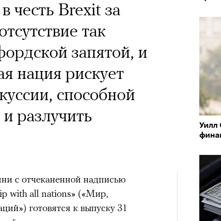
 честь Brexit за
отсутствие так
ордской запятой, и
ая нация рискует
скуссии, способной
 и разлучить
Уилл
фина
нни с отчеканенной надписью
ip with all nations» («Мир,
аций») готовятся к выпуску 31