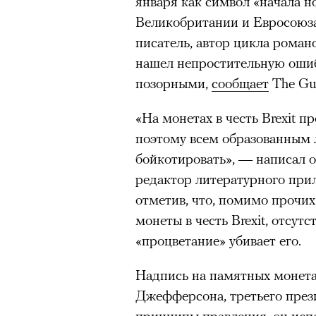
января как символ «начала н
Великобритании и Евросоюз
писатель, автор цикла рома
нашел непростительную ошиб
позорными,
сообщает
The Gua
«На монетах в честь Brexit п
поэтому всем образованным 
бойкотировать», — написал он
редактор литературного при
отметив, что, помимо прочи
монеты в честь Brexit, отсутс
«процветание» убивает его.
Надпись на памятных монета
Джефферсона, третьего през
принципы правления, он испо