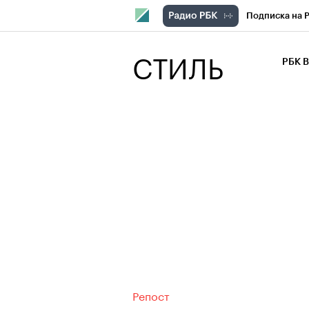
Подписка на 
РБК Компани
СТИЛЬ
РБК 
РБК Курсы
РБК Бизнес-с
Спецпроекты
Экономика
Репост