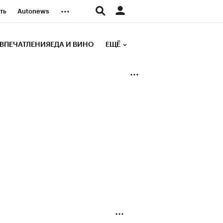
...
ть
Autonews
К Образование
ВПЕЧАТЛЕНИЯ
ЕДА И ВИНО
ЕЩЁ
д
Стиль
е рейтинги
иа
Финансы