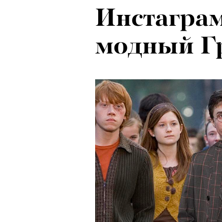
Инстаграм
Локарно-2
модный Г
показали 
фестиваля
кино