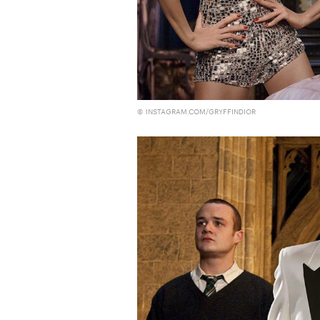
очнувшийся Нур) точно не б
обострения мигрантского кри
Адресованн
© INSTAGRAM.COM/GRYFFINDIOR
добросерд
точно не б
дни очередн
мигрантск