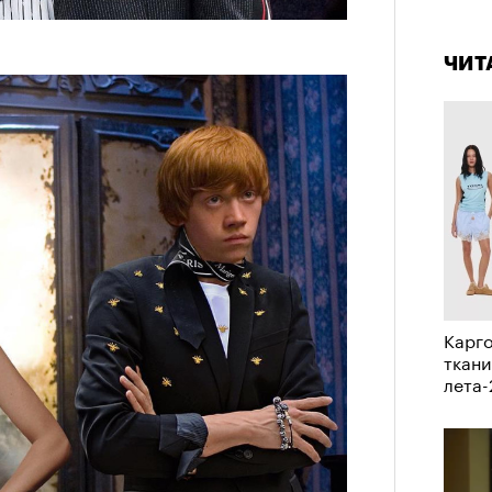
4 кол
а
пропу
ации, —
ЧИТ
вания, при котором подросток под
ресса полностью уходит в себя,
ь, есть и реагировать на внешний
рнем по имени Нур (Саид Эль
оини Шаи (Дуа Бутарбуш
м отказали в получении вида на
получных европейских стран.
обудить Нура к жизни:
Карго
икает в его ужасные сны, в которых
ткани
в Европу.
лета
ЧИТ
ственной составляющей фильма его
бросердечный призыв («Только вы
ет для тех, кто не понял,