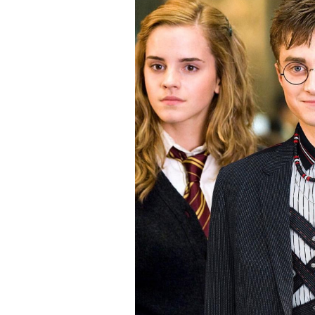
«Зеленые глаза» Фа
Труиля
Фестиваль открылся с намек
показом на огромном экран
камерного французского филь
Verts) режиссерского дуэта
Прошлая их кинолента «Гага
космонавта в мире, а хроник
комплекса на парижской окр
имя.
Новый фильм уступает «Гага
видели кино про детей из эм
российских), которые впадал