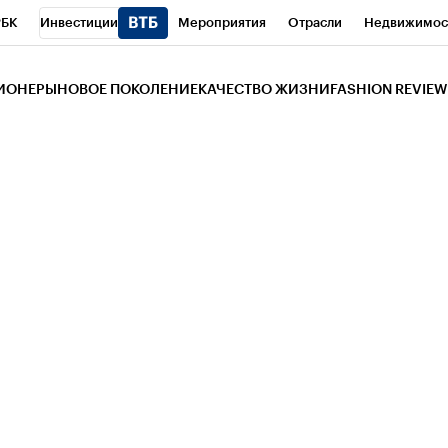
РБК
Инвестиции
Мероприятия
Отрасли
Недвижимос
и
Телеканал
РБК Вино
Спорт
Школа управления РБК
РБ
ЗИОНЕРЫ
НОВОЕ ПОКОЛЕНИЕ
КАЧЕСТВО ЖИЗНИ
FASHION REVIEW
РБК Life
Тренды
Визионеры
Национальные проекты
Горо
 Бизнес-среда
Дискуссионный клуб
Исследования
Кредитны
Газета
Спецпроекты СПб
Конференции СПб
Спецпроекты
трагентов
Политика
Экономика
Бизнес
Технологии и мед
ой валюты