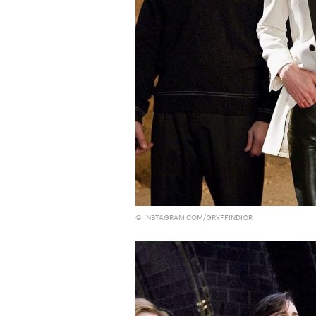
00:00
/
00:00
© INSTAGRAM.COM/GRYFFINDIOR
Кадр из фильма «Зеленые глаза»
© JUNE FILMS