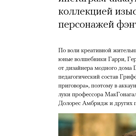
Кинокритик Стас
коллекцией изы
первых показах 
персонажей фэнт
темы
По воли креативной житель
юные волшебники Гарри, Гер
от дизайнера модного дома 
Подписывайтесь на телег
педагогический состав Гриф
приговора», поэтому в акка
луки профессора МакГонагал
Зеленые глаза» Фанни Лиат
Долорес Амбридж и других п
«Бумажный тигр» Джеймса 
«Охота» Уэйна Вапимуквы
Ретроспектива «Красное и че
список»