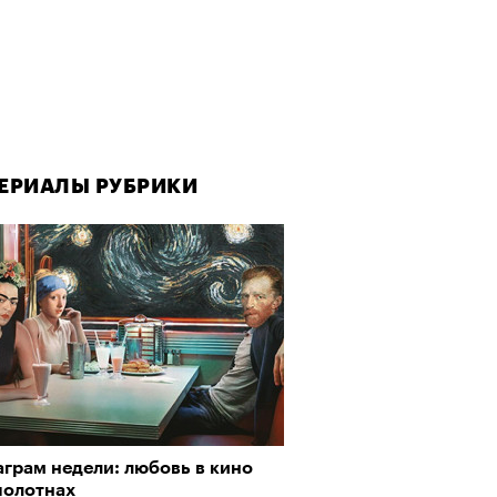
ЕРИАЛЫ РУБРИКИ
ЕРИАЛЫ РУБРИКИ
грам недели: любовь в кино
рно-2025: Япония наносит
полотнах
ной удар