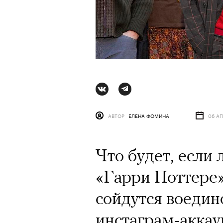
АВТОР
ЕЛЕНА ФОМИНА
06 АП
Что будет, если
«Гарри Поттере»
АВТОР
СТАС ТЫРКИН
06 АВГУ
сойдутся воедин
инстаграм-аккаун