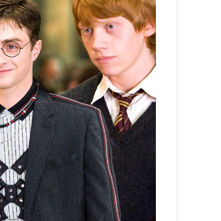
нни Лиатар и Жереми
Лока
бассе
ом на политическую актуальность —
пуст
е Пьяццы Гранде
Сможе
отвеч
ма «Зеленые глаза» (Les Yeux
 Фанни Лиатар и Жереми Труиля.
рин» — отнюдь не байопик первого
а сноса многоквартирного
аине, которому было присвоено его
рину» в оригинальности: мы уже
игрантских семей (даже
и в кому. В этом случае проблема со