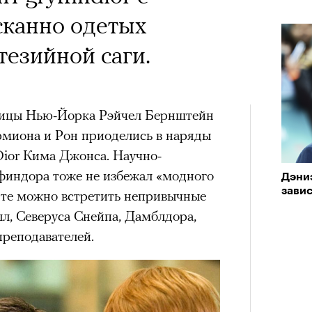
 Тыркин рассказывает о
«РБК 
сканно одетых
пров
на остросоциальные
езийной саги.
ницы Нью-Йорка Рэйчел Бернштейн
миона и Рон приоделись в наряды
Dior Кима Джонса. Научно-
рам-канал «РБК Стиль»
финдора тоже не избежал «модного
Дэни
Лока
зави
Корей
унте можно встретить непривычные
взро
л, Северуса Снейпа, Дамблдора,
Кира 
ар и Жереми Труиля
доск
реподавателей.
Грэя
штук
рное: голливудские левые и черный