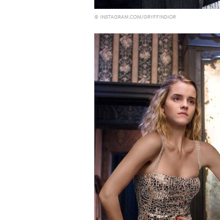
здоровьем касается синдром
© INSTAGRAM.COM/GRYFFINDIOR
отстраненности, или резигн
редкого психогенного заболе
воздействием тяжелейшего ст
перестает двигаться, говорит
мир. Это и происходит с па
Алами), братом главной гер
М’Зауки), когда их родителя
жительство в одной из благо
Безутешная Шая пытается пр
наглотавшись таблеток, прон
их мать тонет при переправе 
При всей скромности художе
адресованный европейцам до
можете нас спасти!» — сообща