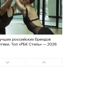
учших российских брендов
тики. Топ «РБК Стиль» — 2026
Визионеры» и masters:dom
ели первую резиденцию