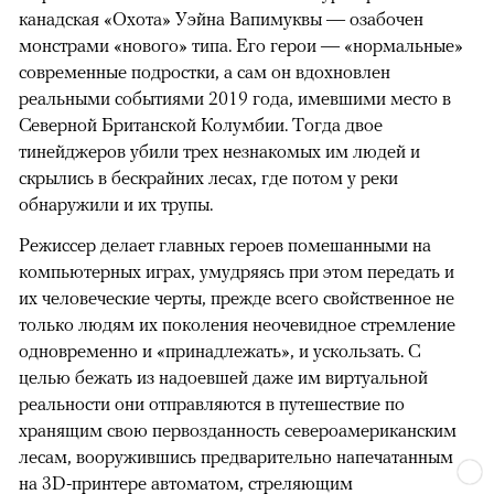
канадская «Охота» Уэйна Вапимуквы — озабочен
монстрами «нового» типа. Его герои — «нормальные»
современные подростки, а сам он вдохновлен
реальными событиями 2019 года, имевшими место в
Северной Британской Колумбии. Тогда двое
тинейджеров убили трех незнакомых им людей и
скрылись в бескрайних лесах, где потом у реки
обнаружили и их трупы.
Режиссер делает главных героев помешанными на
компьютерных играх, умудряясь при этом передать и
их человеческие черты, прежде всего свойственное не
только людям их поколения неочевидное стремление
одновременно и «принадлежать», и ускользать. С
целью бежать из надоевшей даже им виртуальной
реальности они отправляются в путешествие по
хранящим свою первозданность североамериканским
лесам, вооружившись предварительно напечатанным
на 3D-принтере автоматом, стреляющим