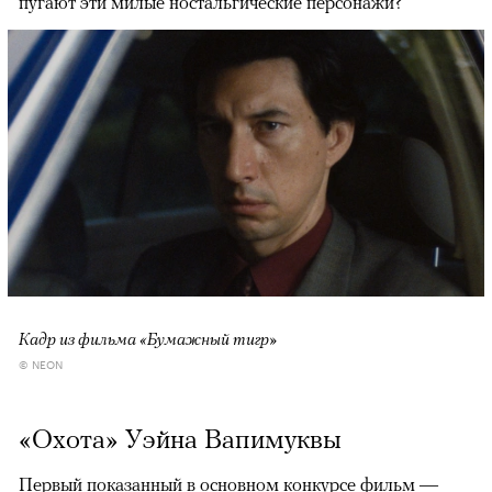
пугают эти милые ностальгические персонажи?
Кадр из фильма «Бумажный тигр»
© NEON
«Охота» Уэйна Вапимуквы
Первый показанный в основном конкурсе фильм —