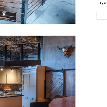
штук
Сможе
отвеч