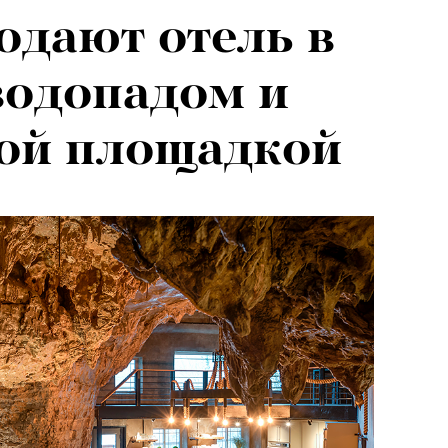
дают отель в
водопадом и
ной площадкой