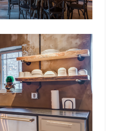
лета
100 л
косме