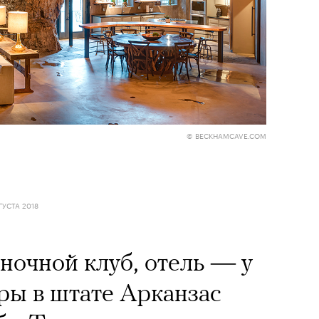
© BECKHAMCAVE.COM
ГУСТА 2018
очной клуб, отель — у
ры в штате Арканзас