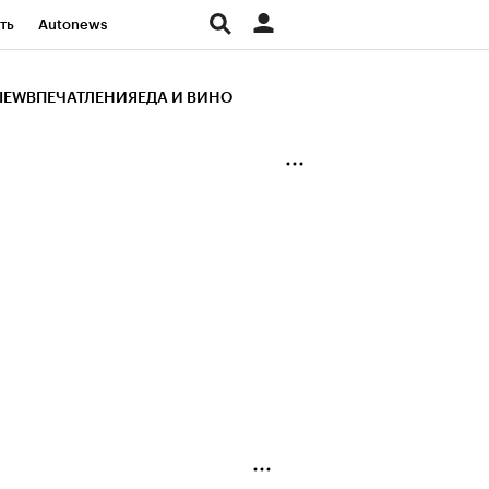
ть
Autonews
К Образование
IEW
ВПЕЧАТЛЕНИЯ
ЕДА И ВИНО
д
Стиль
Крипто
и
Франшизы
Газета
ов
Политика
ты