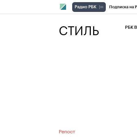
Подписка на 
РБК Компани
СТИЛЬ
РБК 
РБК Курсы
РБК Бизнес-с
Спецпроекты
Экономика
Репост