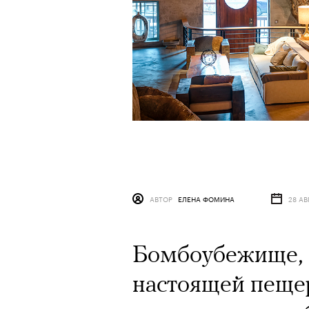
АВТОР
ЕЛЕНА ФОМИНА
28 АВ
Бомбоубежище, н
настоящей пеще