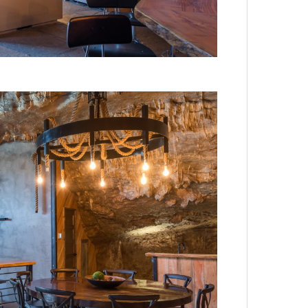
4 кол
пропу
Карго
ткани