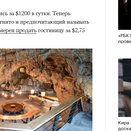
сь за $1200 в сутки. Теперь
гнито и предпочитающий называть
мерен продать
гостиницу за $2,75
«РБК 
пров
Кира 
доск