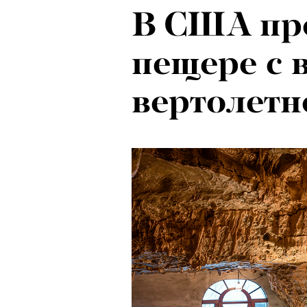
В США про
пещере с 
вертолет