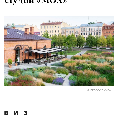
студии «МОХ»
© ПРЕСС-СЛУЖБА