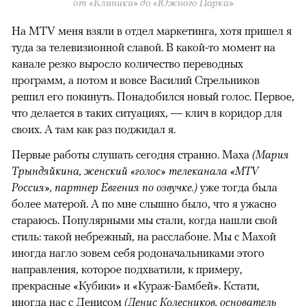
от «Клиники» до «Южного Парка»
На MTV меня взяли в отдел маркетинга, хотя пришел я
туда за телевизионной славой. В какой-то момент на
канале резко выросло количество переводных
программ, а потом и вовсе Василий Стрельников
решил его покинуть. Понадобился новый голос. Первое,
что делается в таких ситуациях, — клич в коридор для
своих. А там как раз поджидал я.
Первые работы слушать сегодня странно. Маха
(Мария
Трындяйкина, женский «голос» телеканала «MTV
Россия», партнер Евгения по озвучке.)
уже тогда была
более матерой. А по мне слышно было, что я ужасно
стараюсь. Популярными мы стали, когда нашли свой
стиль: такой небрежный, на расслабоне. Мы с Махой
иногда нагло зовем себя родоначальниками этого
направления, которое подхватили, к примеру,
прекрасные «Кубики» и «Кураж-Бамбей». Кстати,
иногда нас с Денисом
(Денис Колесников, основатель