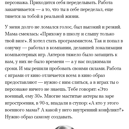
персонажа. Приходится себя переделывать. Работа
заканчивается — а то, что ты в себе переделал, еще
тянется за тобой в реальной жизни.
00:00
/
00:00
У меня долго не ломался голос, был высокий и резкий.
Мама смеялась: «Прихожу в школу и слышу только
твой визг». Я хотел стать программистом. Так и попал в
озвучку — работал в компании, делавшей локализации
компьютерных игр. Актеров тяжело было затащить к
нам, у них не было времени — а у нас поджимали
сроки. И мы решили пробовать своими силами. Работа
с играми от кино отличается всем: в кино образ
предоставляют — нужно с ним слиться, а в играх ты о
персонаже ничего не знаешь. Тебе говорят: «Это
военный, ему 30». Многие маститые актеры на заре
игростроения, в 90-х, впадали в ступор: «А кто у этого
военного мама? А какой у него внутренний конфликт?»
Нужно образ самому создавать.