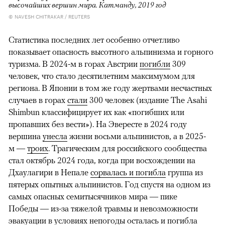
высочайших вершин мира. Катманду, 2019 год
© NAVESH CHITRAKAR / REUTERS
Статистика последних лет особенно отчетливо
показывает опасность высотного альпинизма и горного
туризма. В 2024-м в горах Австрии
погибли
309
человек, что стало десятилетним максимумом для
региона. В Японии в том же году жертвами несчастных
случаев в горах
стали
300 человек (издание The Asahi
Shimbun классифицирует их как «погибших или
пропавших без вести»). На Эвересте в 2024 году
вершина
унесла
жизни восьми альпинистов, а в 2025-
м —
троих
. Трагическим для российского сообщества
стал октябрь 2024 года, когда при восхождении на
Дхаулагири в Непале
сорвалась и погибла
группа из
пятерых опытных альпинистов. Год спустя на одном из
самых опасных семитысячников мира — пике
Победы — из-за тяжелой травмы и невозможности
эвакуации в условиях непогоды
осталась и погибла