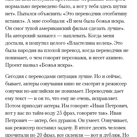
нормально переведено было, а вот у тебя здесь шутки
нет». Пытался объяснить: «Это переводчик отсебятину
вставил». А мне сообщали: «В нем была божья искра.
Он смог тупой американский фильм сделать лучше».
На авторский замысел — наплевать. Когда меня
достали, я пошутил целого «Властелина колец». Это
была пародия на плохой перевод, когда переводчик не
понимает, о чем говорят персонажи, и несет ахинею.
Проект назвал «Божья искра».
Сегодня с переводами ситуация лучше. Но и сейчас,
бывает, актеры озвучания кино не смотрят и режиссер
озвучки по-английски не понимает. Переводчик дает
ему текст — и он то, что ему не очень, исправляет.
Потом приходят актеры. Им говорят: «Иван Петрович,
вот у вас по тайм-коду 25 фраз, говорите так». Иван
Петрович — актер, без дураков. Он умеет. Озвучивает,
как режиссер поставил задачу. В итоге десять человек
прочитали по 20 фраз, все склеили — вот и дубляж. Но