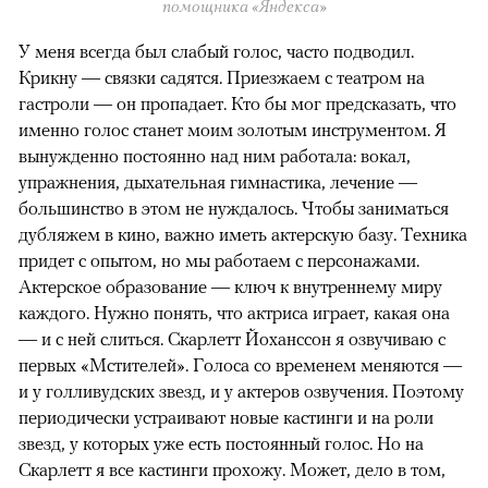
помощника «Яндекса»
У меня всегда был слабый голос, часто подводил.
Крикну — связки садятся. Приезжаем с театром на
гастроли — он пропадает. Кто бы мог предсказать, что
именно голос станет моим золотым инструментом. Я
вынужденно постоянно над ним работала: вокал,
упражнения, дыхательная гимнастика, лечение —
большинство в этом не нуждалось. Чтобы заниматься
дубляжем в кино, важно иметь актерскую базу. Техника
придет с опытом, но мы работаем с персонажами.
Актерское образование — ключ к внутреннему миру
каждого. Нужно понять, что актриса играет, какая она
— и с ней слиться. Скарлетт Йоханссон я озвучиваю с
первых «Мстителей». Голоса со временем меняются —
и у голливудских звезд, и у актеров озвучения. Поэтому
периодически устраивают новые кастинги и на роли
звезд, у которых уже есть постоянный голос. Но на
Скарлетт я все кастинги прохожу. Может, дело в том,