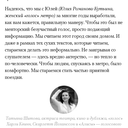
Надеюсь, что мы с Юлей
(Юлия Романова-Кутьина,
женский «голос» метро)
за многие годы выработали,
как нам кажется, правильную манеру. Чтобы это был не
менторский безучастный голос, просто подающий
информацию. Мы считаем этот город своим домом. И
даже в рамках тех сухих текстов, которые читаем,
стараемся делать это неформально. Не заигрывая со
слушателем — здесь вредно актерство, — но тепло и
по-человечески. Чтобы людям, спускаясь в метро, было
комфортно. Мы стараемся стать частью приятной
поездки.
Татьяна Шитова, актриса театра, кино и дубляжа, «голос»
Харли Квинн, Скарлетт Йоханссон и «Алисы» — голосового