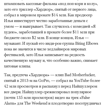
штамповать кассовые фильмы «под поп-корн и колу»,
зато его триллер «Хардкор», снятый от первого лица,
собрал в мировом прокате $14 млн. Как продюсер
Илья инвестирует честно заработанные деньги с
умом — и выигрывает. Так случилось с комедией «Я
худею», заработавшей в прокате более $11 млн при
бюджете около $2 млн. В конце концов, Илья —
музыкант. И пускай его инди-рок-группа Biting Elbows
пока не значится в числе хедлайнеров мировых
фестивалей, зато Илья записывает на редкость
качественную музыку и, что особенно важно, снимает
хитовые клипы.
Так, предтеча «Хардкора» — клип Bad Motherfucker,
снятый в 2013-м на GoPro, — собрал на YouTube более
42 млн просмотров и распахнул перед Найшуллером
все двери. Найшуллер срежиссировал популярное
(почти 135 млн просмотров) видео на трек «False
Alarm» для The Weekend и плодотворно посотрудничал