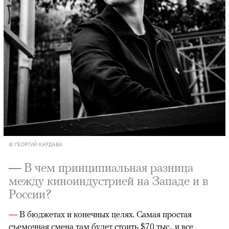
© ГЕОРГИЙ КАРДАВА
—
В чем принципиальная разница
между киноиндустрией на Западе и в
России?
—
В бюджетах и конечных целях. Самая простая
съемочная смена там будет стоить $70 тыс., и все