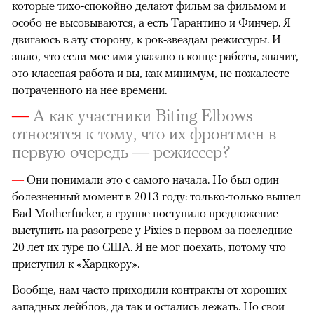
которые тихо-спокойно делают фильм за фильмом и
особо не высовываются, а есть Тарантино и Финчер. Я
двигаюсь в эту сторону, к рок-звездам режиссуры. И
знаю, что если мое имя указано в конце работы, значит,
это классная работа и вы, как минимум, не пожалеете
потраченного на нее времени.
—
А как участники Biting Elbows
относятся к тому, что их фронтмен в
первую очередь — режиссер?
—
Они понимали это с самого начала. Но был один
болезненный момент в 2013 году: только-только вышел
Bad Motherfucker, а группе поступило предложение
выступить на разогреве у Pixies в первом за последние
20 лет их туре по США. Я не мог поехать, потому что
приступил к «Хардкору».
Вообще, нам часто приходили контракты от хороших
западных лейблов, да так и остались лежать. Но свои