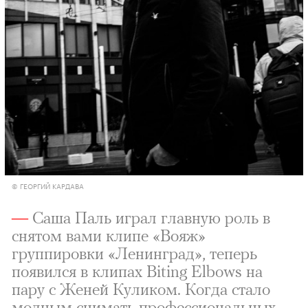
© ГЕОРГИЙ КАРДАВА
—
Саша Паль играл главную роль в
снятом вами клипе «Вояж»
группировки «Ленинград», теперь
появился в клипах Biting Elbows на
пару с Женей Куликом. Когда стало
модным снимать профессиональных