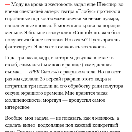
—
Моду на кровь и жестокость задал еще Шекспир: во
время спектаклей актеры театра «Глобус» протыкали
спрятанные под костюмами овечьи мочевые пузыри,
наполненные кровью. В моем кино крови на порядок
меньше. Я больше скажу: клип «Control» должен был
получиться более жестким. Но зачем? Пусть зритель
фантазирует. Я не хотел смаковать жестокость.
Года три назад кадр, в котором девушка влетает в
столб, снимался бы мною в рапиде (замедленная
съемка. —
«РБК Стиль»
) с разрывом тела. Но на этот
раз мы сделали 25 версий графики этого кадра и
потратили три недели на его обработку ради полутора
секунд экранного времени. Мне нравится такая
молниеносность: моргнул — пропустил самое
интересное.
Вообще, моя задача — не показать, как я меняюсь, а
сделать видео, подходящее под каждый конкретный