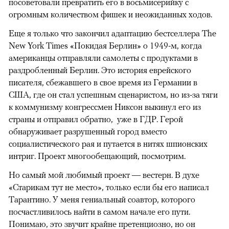
посоветовали превратить его в восьмисерийку с
огромным количеством фишек и неожиданных ходов.
Еще я только что закончил адаптацию бестселлера The
New York Times «Покидая Берлин» о 1949-м, когда
американцы отправляли самолеты с продуктами в
раздробленный Берлин. Это история еврейского
писателя, сбежавшего в свое время из Германии в
США, где он стал успешным сценаристом, но из-за тяги
к коммунизму конгрессмен Никсон выкинул его из
страны и отправил обратно, уже в ГДР. Герой
обнаруживает разрушенный город вместо
социалистического рая и путается в нитях шпионских
интриг. Проект многообещающий, посмотрим.
Но самый мой любимый проект — вестерн. В духе
«Старикам тут не место», только если бы его написал
Тарантино. У меня гениальный соавтор, которого
посчастливилось найти в самом начале его пути.
Понимаю, это звучит крайне претенциозно, но он