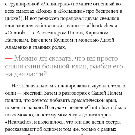
с группировкой «Ленинград» (помните огненный во
всех смыслах «Вояж» и «Кольщика» про беспредел в
цирке?). И вот режиссер порадовал двумя свежими
клипами для собственной группы — «Heartache» и
«Control» — с Александром Палем, Кириллом
Нагиевым, Евгением Куликом и моделью Лизой
Адаменко в главных ролях.
—
Можно ли сказать, что вы просто
сняли один большой клип, разбив его
на две части?
—
Нет. Изначально мы планировали выпустить только
один — жесткий. Затем в разговорах с Сашей Палем
поняли, что хочется добавить драматической арки,
поменять начало. В случае с песней «Control» это было
невозможно, но к тому моменту я дописал трек
«Heartache», и выяснилось, что эти две песни-сестры
рассказывают об одном и том же, только с разных