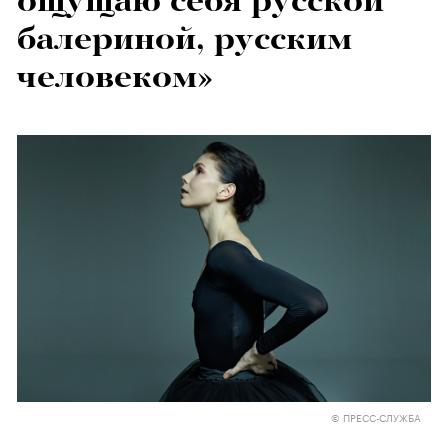
ощущаю себя русской
балериной, русским
человеком»
© ПРЕСС-СЛУЖБА