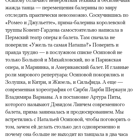
Осипову отличают невероятная техника и бесконечная
жажда танца — перемещения балерины по миру
отследить практически невозможно. Соскучившись по
«Ромео и Джульетте», прима-балерина королевской
труппы Ковент-Гардена самостоятельно написала в
Пермский театр оперы и балета. Там сначала не
поверили: «Ужель та самая Наташа?» Поверить и
правда трудно — в послужном списке Осиповой не
только Большой и Михайловский, но и Парижская
опера, и Мариинка, и Американский балет. И главные
роли мирового репертуара: Осиповой покорились и
Золушка, и Китри, и Жизель, и Сильфида. А еще —
современная хореография от Сирби Ларби Шеркауи до
Владимира Варнавы. А в постановке Артура Питы,
которого называют Дэвидом Линчем современного
балета, прима занималась и продюсированием. Мы
встретились с Натальей Осиповой, чтобы поговорить о
том, зачем ей делать столько дел одновременно и
почему она больше не выходит из танцзала в два часа