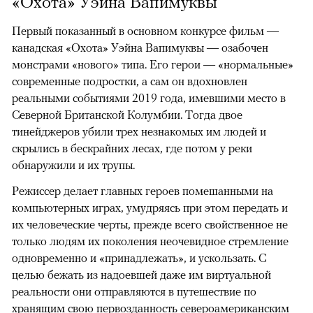
«Охота» Уэйна Вапимуквы
Первый показанный в основном конкурсе фильм —
канадская «Охота» Уэйна Вапимуквы — озабочен
монстрами «нового» типа. Его герои — «нормальные»
современные подростки, а сам он вдохновлен
реальными событиями 2019 года, имевшими место в
Северной Британской Колумбии. Тогда двое
тинейджеров убили трех незнакомых им людей и
скрылись в бескрайних лесах, где потом у реки
обнаружили и их трупы.
Режиссер делает главных героев помешанными на
компьютерных играх, умудряясь при этом передать и
их человеческие черты, прежде всего свойственное не
только людям их поколения неочевидное стремление
одновременно и «принадлежать», и ускользать. С
целью бежать из надоевшей даже им виртуальной
реальности они отправляются в путешествие по
хранящим свою первозданность североамериканским