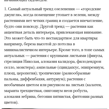
1. Самый актуальный тренд озеленения — «городские
джунгли», когда помещение утопает в зелени, между
растениями нет четких границ и создается впечатление,
будто они повсюду. Другой тренд — растения как
акцентная деталь интерьера, привлекающая внимание.
Это может быть что-то нестандартное для квартиры:
например, береза высотой до потолка в
минималистичном интерьере. Кроме того, в топе самых
актуальных — растения с крупными листьями (фикусы,
стрелиция Николая, алоказия калидора, филодендрон
селло, монстера); ампельные (сциндапсус, эпипремнум,
плющ, церопегия); тропические (разнообразные
пальмы, диффенбахия, антуриум); растения с
необычным цветом или рисунком на листьях (калатеи,
маранта трехцветная, сингониум неон робуста,
алоказия зебрина, бегония пятнистая, фиттонии разных
цветов).