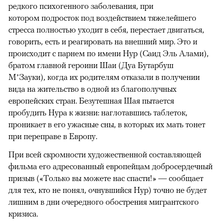
редкого психогенного заболевания, при
котором подросток под воздействием тяжелейшего
стресса полностью уходит в себя, перестает двигаться,
говорить, есть и реагировать на внешний мир. Это и
происходит с парнем по имени Нур (Саид Эль Алами),
братом главной героини Шаи (Дуа Бутарбуш
М’Зауки), когда их родителям отказали в получении
вида на жительство в одной из благополучных
европейских стран. Безутешная Шая пытается
пробудить Нура к жизни: наглотавшись таблеток,
проникает в его ужасные сны, в которых их мать тонет
при переправе в Европу.
При всей скромности художественной составляющей
фильма его адресованный европейцам добросердечный
призыв («Только вы можете нас спасти!» — сообщает
для тех, кто не понял, очнувшийся Нур) точно не будет
лишним в дни очередного обострения мигрантского
кризиса.