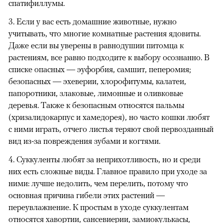
спатифиллумы.
3. Если у вас есть домашние животные, нужно
учитывать, что многие комнатные растения ядовиты.
Даже если вы уверены в равнодушии питомца к
растениям, все равно подходите к выбору осознанно. В
списке опасных — эуфорбия, самшит, пеперомия;
безопасных — эхеверии, хлорофитумы, калатеи,
папоротники, злаковые, лимонные и оливковые
деревья. Также к безопасным относятся пальмы
(хризалидокарпус и хамедорея), но часто кошки любят
с ними играть, отчего листья теряют свой первозданный
вид из-за повреждения зубами и когтями.
4. Суккуленты любят за неприхотливость, но и среди
них есть сложные виды. Главное правило при уходе за
ними: лучше недолить, чем перелить, потому что
основная причина гибели этих растений —
переувлажнение. К простым в уходе суккулентам
относятся хавортии, сансевиерии, замиокулькасы,