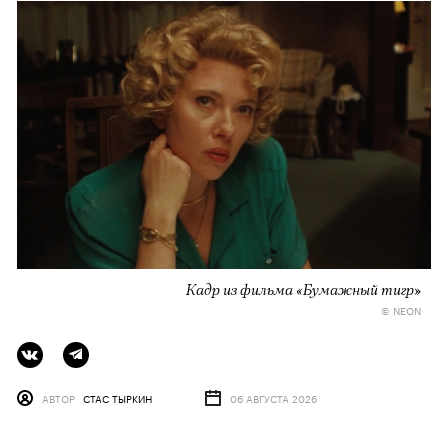
Кадр из фильма «Бумажный тигр»
© NEON
АВТОР
СТАС ТЫРКИН
06 АВГУСТА 2026