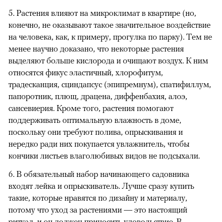
5. Растения влияют на микроклимат в квартире (но,
конечно, не оказывают такое значительное воздействие
на человека, как, к примеру, прогулка по парку). Тем не
менее научно доказано, что некоторые растения
выделяют больше кислорода и очищают воздух. К ним
относятся фикус эластичный, хлорофитум,
традесканция, сциндапсус (эпипремнум), спатифиллум,
папоротник, плющ, драцена, диффенбахия, алоэ,
сансевиерия. Кроме того, растения помогают
поддерживать оптимальную влажность в доме,
поскольку они требуют полива, опрыскивания и
нередко ради них покупается увлажнитель, чтобы
кончики листьев влаголюбивых видов не подсыхали.
6. В обязательный набор начинающего садовника
входят лейка и опрыскиватель. Лучше сразу купить
такие, которые нравятся по дизайну и материалу,
потому что уход за растениями — это настоящий
ритуал, и он должен приносить удовольствие. В