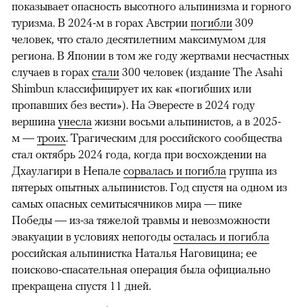
показывает опасность высотного альпинизма и горного
туризма. В 2024-м в горах Австрии
погибли
309
человек, что стало десятилетним максимумом для
региона. В Японии в том же году жертвами несчастных
случаев в горах
стали
300 человек (издание The Asahi
Shimbun классифицирует их как «погибших или
пропавших без вести»). На Эвересте в 2024 году
вершина
унесла
жизни восьми альпинистов, а в 2025-
м —
троих
. Трагическим для российского сообщества
стал октябрь 2024 года, когда при восхождении на
Дхаулагири в Непале
сорвалась и погибла
группа из
пятерых опытных альпинистов. Год спустя на одном из
самых опасных семитысячников мира — пике
Победы — из-за тяжелой травмы и невозможности
эвакуации в условиях непогоды
осталась и погибла
российская альпинистка Наталья Наговицина; ее
поисково-спасательная операция была официально
прекращена спустя 11 дней.