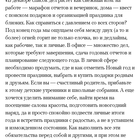
«В декабре список дел растет как снежный ком: на
работе — марафон отчетов и вечеринок, дома — квест
с поиском подарков и организацией праздника для
близких. Как справиться с давлением со всех сторон?
Под конец года мы ощущаем себя между двух (а то и
более) огней: горит не только елочка, но и дедлайны,
как рабочие, так и личные. В офисе — множество дел,
которые требуют завершения, сдача годовых отчетов и
планирование следующего года. В личной сфере
необходимо продумать, где и как отметить Новый год и
провести праздники, выбрать и купить подарки родным
и друзьям. Если вы — счастливый родитель, прибавьте
к этому детские утренники и школьные собрания. А еще
хочется уделить внимание себе, найти время на
посещение салона красоты, подготовить новогодний
наряд, да и просто спокойно подвести личные итоги
года и встретить праздники с радостью, а не в уставшем
и изможденном состоянии. Как выполнить все эти
обязательства перед собой и другими, и при этом не