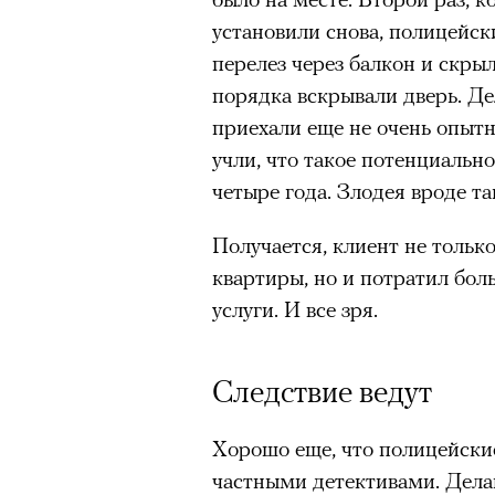
человеком, дважды покоривш
установили снова, полицейс
планеты без использования к
перелез через балкон и скры
порядка вскрывали дверь. Де
приехали еще не очень опытн
учли, что такое потенциальн
четыре года. Злодея вроде та
Получается, клиент не только
квартиры, но и потратил бо
услуги. И все зря.
Следствие ведут
00:00
/
00:00
Хорошо еще, что полицейские
частными детективами. Делаю