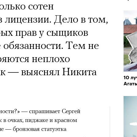
х первое восхождение в
олько сотен
тера
 последним, а другие
з лицензии. Дело в том,
сковать жизнью?
бых прав у сыщиков
пинисты объясняют, как
обязанности. Тем не
еловека и почему к ней
ряются неплохо
лой
ак — выяснял Никита
10 л
Агат
Поче
«РБК 
пров
рам-канал «РБК Стиль»
чности?» — спрашивает Сергей
 в очках, пиджаке и красном
ле — бронзовая статуэтка