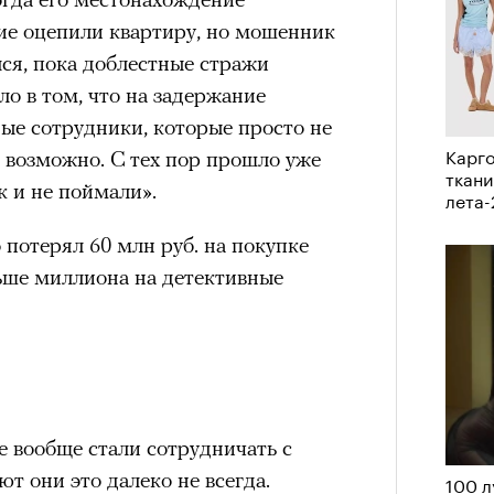
им все 14 восьмитысячников
кие оцепили квартиру, но мошенник
ислорода.
лся, пока доблестные стражи
ло в том, что на задержание
ые сотрудники, которые просто не
Карго
о возможно. С тех пор прошло уже
ткани
«РБК 
к и не поймали».
лета
пров
 потерял 60 млн руб. на покупке
льше миллиона на детективные
 вообще стали сотрудничать с
т они это далеко не всегда.
100 л