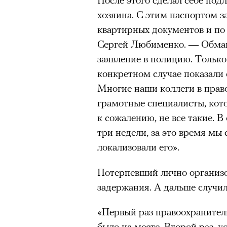
Большинство альпинисто
хозяина. С этим паспортом з
ради ощущения ясности
,
квартирных документов и по
Успешных альпинистов о
Сергей Любименко. — Обман
устойчивость, дисциплин
заявление в полицию. Только
готовность переносить л
конкретном случае показали 
Опыт восхождений помо
Многие наши коллеги в прав
делая человека более со
грамотные специалисты, кото
к сожалению, не все такие. 
три недели, за это время мы
30 июля 2026 года в пакист
локализовали его».
известный непальский альп
Потерпевший лично организо
из десяти человек, которую о
задержания. А дальше случи
склоне Броуд-Пик. 2 августа
погибших. Бывший британски
«Первый раз правоохранител
историческому рекорду — он
было на месте. Второй раз, 