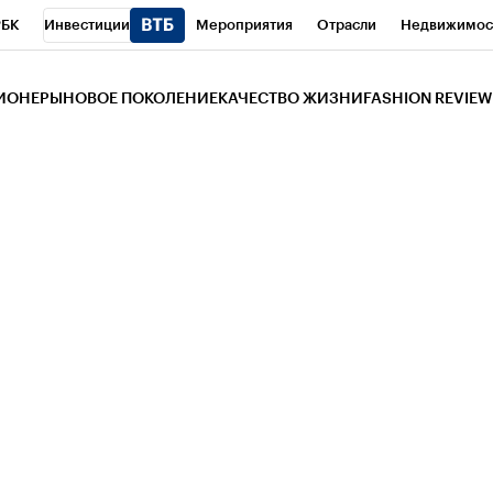
РБК
Инвестиции
Мероприятия
Отрасли
Недвижимос
и
Телеканал
РБК Вино
Спорт
Школа управления РБК
РБ
ЗИОНЕРЫ
НОВОЕ ПОКОЛЕНИЕ
КАЧЕСТВО ЖИЗНИ
FASHION REVIEW
РБК Life
Тренды
Визионеры
Национальные проекты
Горо
 Бизнес-среда
Дискуссионный клуб
Исследования
Кредитны
Газета
Спецпроекты СПб
Конференции СПб
Спецпроекты
трагентов
Политика
Экономика
Бизнес
Технологии и мед
ой валюты