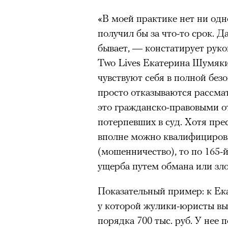
«В моей практике нет ни од
Нирмал Пурджа после рекордного во
получил бы за что-то срок. 
мира. Катманду, 2019 год
© NAVESH CHITRAKAR / REUTERS
бывает, — констатирует руко
Two Lives Екатерина Шумяк
Статистика последних лет ос
чувствуют себя в полной без
опасность высотного альпини
просто отказываются рассмат
горах Австрии
погибли
309 ч
это гражданско-правовыми 
максимумом для региона. В 
потерпевших в суд. Хотя пр
несчастных случаев в горах
с
вполне можно квалифицироват
Shimbun классифицирует их 
(мошенничество), то по 165
вести»). На Эвересте в 2024
ущерба путем обмана или зл
альпинистов, а в 2025-м —
тр
сообщества стал октябрь 202
Показательный пример: к Ек
Дхаулагири в Непале
сорвала
у которой жулики-юристы вы
опытных альпинистов. Год сп
порядка 700 тыс. руб. У нее 