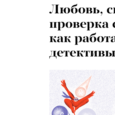
Любовь, с
Психологи
проверка 
почему тр
как работ
останавли
детективы
в горы