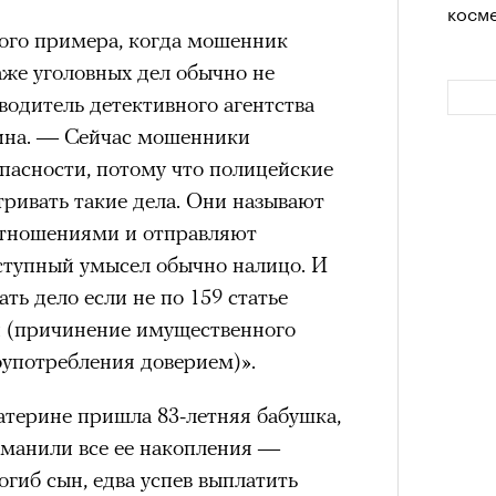
косме
Кира 
доск
ного примера, когда мошенник
штук
схождения на 14 высочайших вершин
Даже уголовных дел обычно не
водитель детективного агентства
ина. — Сейчас мошенники
обенно отчетливо показывает
опасности, потому что полицейские
зма и горного туризма. В 2024-м в
ривать такие дела. Они называют
еловек, что стало десятилетним
отношениями и отправляют
Японии в том же году жертвами
еступный умысел обычно налицо. И
тали
300 человек (издание The Asahi
ь дело если не по 159 статье
как «погибших или пропавших без
Как т
-й (причинение имущественного
выра
Сможе
 году вершина
унесла
жизни восьми
оупотребления доверием)».
Вост
отвеч
оих
. Трагическим для российского
4 года, когда при восхождении на
атерине пришла 83-летняя бабушка,
сь и погибла
группа из пятерых
манили все ее накопления —
устя на одном из самых опасных
погиб сын, едва успев выплатить