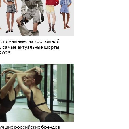
, пижамные, из костюмной
: самые актуальные шорты
Визионеры» и masters:dom
-2026
ели первую резиденцию
учших российских брендов