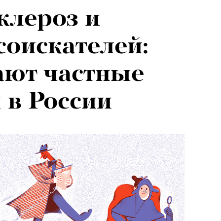
клероз и
я альпиниста:
соискателей:
агедии не
ают частные
вают от похода
 в России