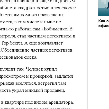
худого, в шляпе и плаще с поднятым
абинета квадратностью плеч скорее
По стенам комнаты развешаны
состоянием предельной
мств, в том числе и ныне не
Как с
Можн
м
исчезает информационный шум
и
офис
в пр
гда-то работал сам Любименко. В
ий момент.
опыта
Кира 
онтроля, стал частным детективом и
доск
и вызывают
мощный выброс
Top Secret. А еще возглавляет
штук
зг запоминает восхождение как один
«Объединение частных детективов
 жизни.
ссионалов сыска.
ановится способом выйти из
 и
почувствовать контроль над собой
.
глядит так. Человек купил
 просмотром и проверкой, заплатил
опасности в горах создает между
е связи и чувство доверия
.
приехав вселяться, встретил там
чность украл мнимый продавец.
уществование «гена высоты», но
му чаще тянутся люди с высокой
я в квартире под видом арендатора.
и готовностью к риску.
Сможе
ложный паспорт на имя реального