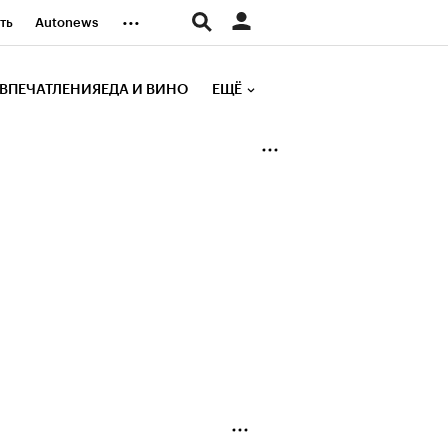
...
ть
Autonews
К Образование
ВПЕЧАТЛЕНИЯ
ЕДА И ВИНО
ЕЩЁ
д
Стиль
е рейтинги
иа
Финансы