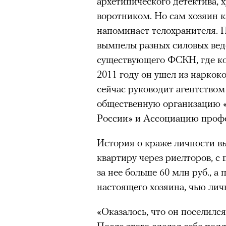
архетипического детектива, 
Главное
воротником. Но сам хозяин к
напоминает телохранителя. 
Горы привлекают людей 
вымпелы разных силовых ведо
концентрации, в которо
существующего ФСКН, где ко
остается только настоящ
2011 году он ушел из наркок
Экстремальные нагрузк
сейчас руководит агентством 
гормонов
, из-за чего мо
общественную организацию 
из самых ярких опытов в
России» и Ассоциацию профе
Для многих альпинизм ст
рутины, перезагрузиться
История о краже личности вы
квартиру через риелторов, с
Совместное преодоление 
людьми особенно
прочны
за нее больше 60 млн руб., а 
настоящего хозяина, чью ли
Наука не подтверждает с
признает, что
к альпиниз
«Оказалось, что он поселилс
устойчивостью к стрессу
После этого сделал себе под