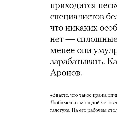
Почему для одни
приходится неск
горы становится
специалистов бе
готовы снова ри
что никаких осо
Психологи и аль
нет — сплошные 
высота меняет ч
менее они умуд
тянет с новой си
зарабатывать. К
Аронов.
Подписывайтесь на телег
«Знаете, что такое кража ли
Любименко, молодой человек
галстуке. На его рабочем сто