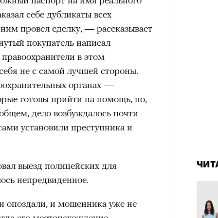
отвеч
в идут в горы
не ради опасности, а
аказал себе дубликаты всех
 свободы и внутреннего смысла.
 ним провел сделку, — рассказывает
тличают
психологическая
утый покупатель написал
а, способность к самоконтролю и
 правоохранители в этом
ишения.
себя не с самой лучшей стороны.
гает
иначе смотреть на эмоции
,
оохранительных органах —
бранным.
рые готовы прийти на помощь, но,
В общем, дело возбуждалось почти
 сами установили преступника и
анском Каракоруме
погиб
всемирно
4 кол
пропу
инист Нирмал Пурджа. Экспедиция
вал выезд полицейских для
ЧИТ
н возглавлял, попала под лавину на
ЧИТ
лось непредвиденное.
 спасатели обнаружили тела
й спецназовец шел к
и опоздали, и мошенника уже не
 планировал стать первым
когда его местонахождение