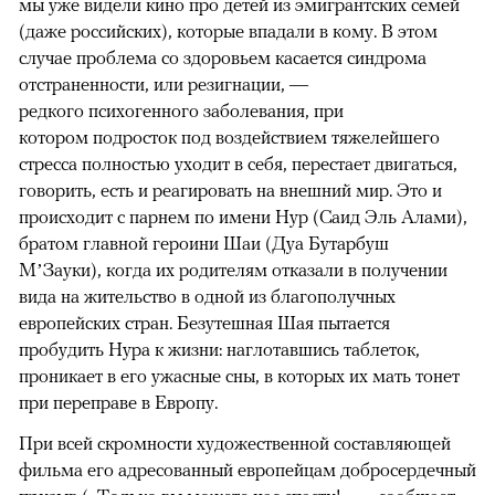
мы уже видели кино про детей из эмигрантских семей
(даже российских), которые впадали в кому. В этом
случае проблема со здоровьем касается синдрома
отстраненности, или резигнации, —
редкого психогенного заболевания, при
котором подросток под воздействием тяжелейшего
стресса полностью уходит в себя, перестает двигаться,
говорить, есть и реагировать на внешний мир. Это и
происходит с парнем по имени Нур (Саид Эль Алами),
братом главной героини Шаи (Дуа Бутарбуш
М’Зауки), когда их родителям отказали в получении
вида на жительство в одной из благополучных
европейских стран. Безутешная Шая пытается
пробудить Нура к жизни: наглотавшись таблеток,
проникает в его ужасные сны, в которых их мать тонет
при переправе в Европу.
При всей скромности художественной составляющей
фильма его адресованный европейцам добросердечный