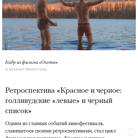
Кадр из фильма «Охота»
© MANHUNT PRODUCTIONS
Ретроспектива «Красное и черное:
голливудские «левые» и черный
список»
Одним из главных событий кинофестиваля,
славящегося своими ретроспективами, стал цикл
фильмов под названием «Красное и черное: