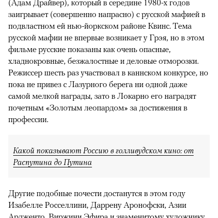
(Адам Драйвер), который в середине 1980-х годов
заигрывает (совершенно напрасно) с русской мафией в
подвластном ей нью-йоркском районе Квинс. Тема
русской мафии не впервые возникает у Грэя, но в этом
фильме русские показаны как очень опасные,
хладнокровные, безжалостные и деловые отморозки.
Режиссер шесть раз участвовал в каннском конкурсе, но
пока не привез с Лазурного берега ни одной даже
самой мелкой награды, зато в Локарно его наградят
почетным «Золотым леопардом» за достижения в
профессии.
Какой показывают Россию в голливудском кино: от
Распутина до Путина
Другие подобные почести достанутся в этом году
Изабелле Росселлини, Даррену Аронофски, Азии
Ардженто, Виржини Эфира и знаменитому художнику