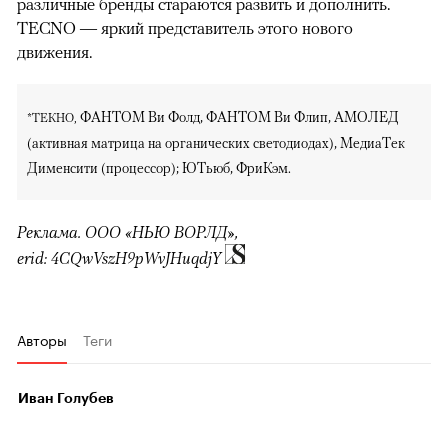
различные бренды стараются развить и дополнить.
TECNO — яркий представитель этого нового
движения.
ФАНТОМ Ви Фолд, ФАНТОМ Ви Флип, АМОЛЕД
*ТЕКНО,
(активная матрица на органических светодиодах), МедиаТек
Дименсити (процессор); ЮТьюб, ФриКэм.
Реклама. ООО «НЬЮ ВОРЛД»,
erid: 4CQwVszH9pWvJHuqdjY
Авторы
Теги
Иван Голубев