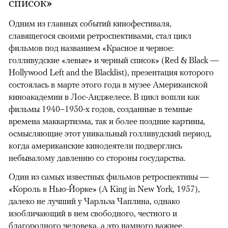
список»
Одним из главных событий кинофестиваля,
славящегося своими ретроспективами, стал цикл
фильмов под названием «Красное и черное:
голливудские «левые» и черный список» (Red & Black —
Hollywood Left and the Blacklist), презентация которого
состоялась в марте этого года в музее Американской
киноакадемии в Лос-Анджелесе. В цикл вошли как
фильмы 1940–1950-х годов, созданные в темные
времена маккартизма, так и более поздние картины,
осмысляющие этот уникальный голливудский период,
когда американские кинодеятели подверглись
небывалому давлению со стороны государства.
Один из самых известных фильмов ретроспективы —
«Король в Нью-Йорке» (A King in New York, 1957),
далеко не лучший у Чарльза Чаплина, однако
изобличающий в нем свободного, честного и
благородного человека, а это намного важнее.