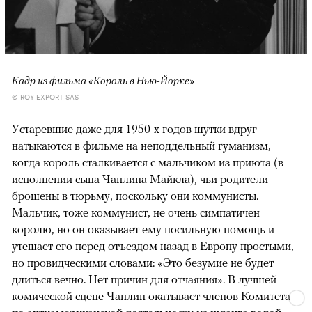
Кадр из фильма «Король в Нью-Йорке»
© ROY EXPORT SAS
Устаревшие даже для 1950-х годов шутки вдруг
натыкаются в фильме на неподдельный гуманизм,
когда король сталкивается с мальчиком из приюта (в
исполнении сына Чаплина Майкла), чьи родители
брошены в тюрьму, поскольку они коммунисты.
Мальчик, тоже коммунист, не очень симпатичен
королю, но он оказывает ему посильную помощь и
утешает его перед отъездом назад в Европу простыми,
но провидческими словами: «Это безумие не будет
длиться вечно. Нет причин для отчаяния». В лучшей
комической сцене Чаплин окатывает членов Комитета