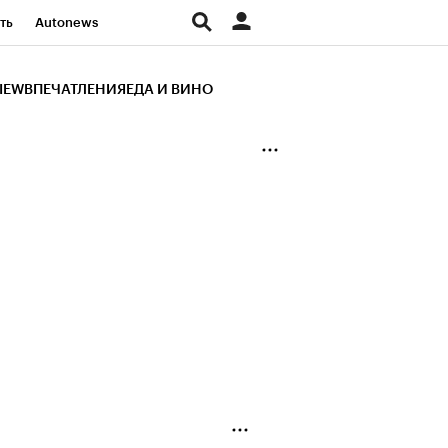
ть
Autonews
К Образование
IEW
ВПЕЧАТЛЕНИЯ
ЕДА И ВИНО
д
Стиль
Крипто
и
Франшизы
Газета
ов
Политика
ты