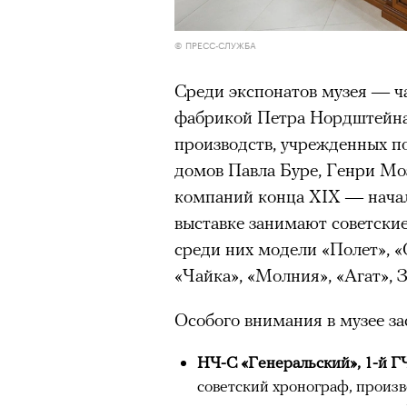
© ПРЕСС-СЛУЖБА
Среди экспонатов музея — ча
фабрикой Петра Нордштейна 
производств, учрежденных по
домов Павла Буре, Генри Мо
компаний конца XIX — начал
выставке занимают советские
среди них модели «Полет», «С
«Чайка», «Молния», «Агат», 
Особого внимания в музее з
НЧ-С «Генеральский», 1-й Г
советский хронограф, произв