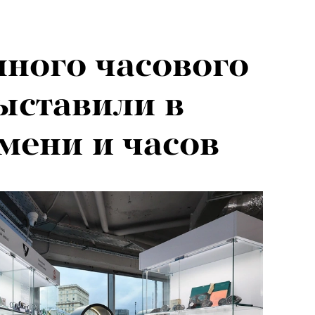
нного часового
ыставили в
мени и часов