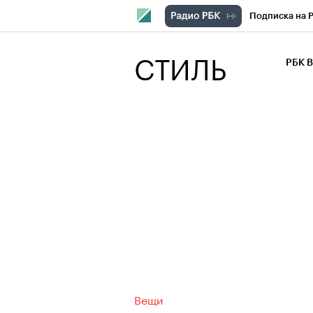
Подписка на 
РБК Компани
СТИЛЬ
РБК 
РБК Курсы
РБК Бизнес-с
Спецпроекты
Экономика
Вещи