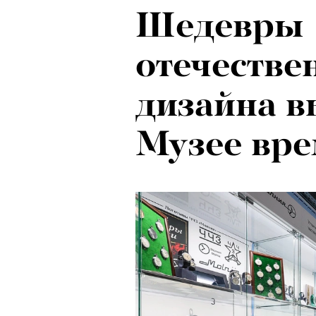
Шедевры
отечестве
дизайна в
Музее вре