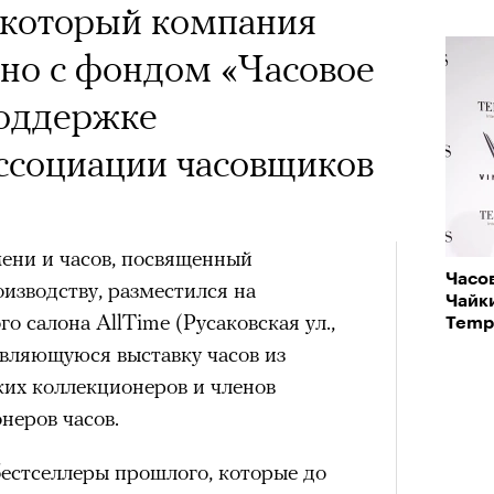
 который компания
но с фондом «Часовое
поддержке
ссоциации часовщиков
ени и часов, посвященный
Часо
изводству, разместился на
Чайк
о салона AllTime (Русаковская ул.,
Temp
овляющуюся выставку часов из
ких коллекционеров и членов
неров часов.
бестселлеры прошлого, которые до