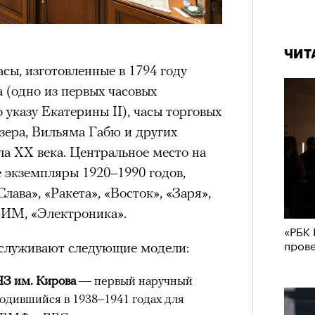
ЧИТ
сы, изготовленные в 1794 году
(одно из первых часовых
 указу Екатерины II), часы торговых
зера, Вильяма Габю и других
а XX века. Центральное место на
 экземпляры 1920–1990 годов,
лава», «Ракета», «Восток», «Заря»,
ЗИМ, «Электроника».
«РБК 
пров
аслуживают следующие модели:
ЧЗ им. Кирова
— первый наручный
одившийся в 1938–1941 годах для