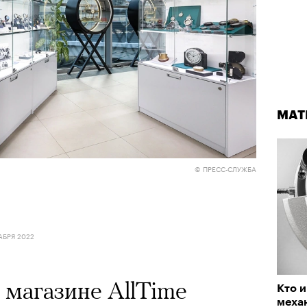
МАТ
© ПРЕСС-СЛУЖБА
АБРЯ 2022
магазине AllTime
Кто и
меха