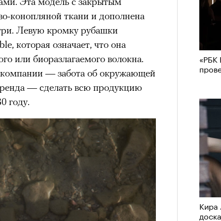
ми. Эта модель с закрытым
во-конопляной ткани и дополнена
три. Левую кромку рубашки
le, которая означает, что она
«РБК 
ого или биоразлагаемого волокна.
пров
ч компании — забота об окружающей
бренда — сделать всю продукцию
0 году.
Кира 
доск