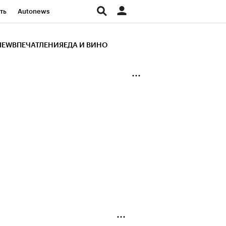
ть
Autonews
К Образование
IEW
ВПЕЧАТЛЕНИЯ
ЕДА И ВИНО
д
Стиль
Крипто
и
Франшизы
Газета
ов
Политика
ты