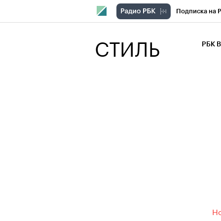
Подписка на 
РБК Компани
СТИЛЬ
РБК 
РБК Курсы
РБК Бизнес-с
Спецпроекты
Экономика
Но