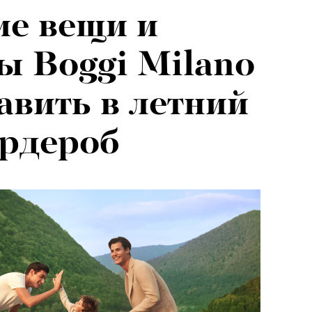
ие вещи и
ы Boggi Milano
авить в летний
ардероб