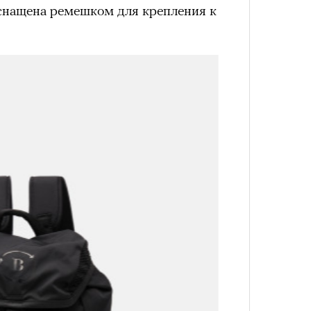
лета
снащена ремешком для крепления к
100 л
косме