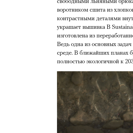
свободными льняными брюка
воротником сшита из хлопко
контрастными деталями вну
украшает вышивка B Sustainab
изготовлена из переработанн
Ведь одна из основных зада
среде. В ближайших планах 
полностью экологичной к 203