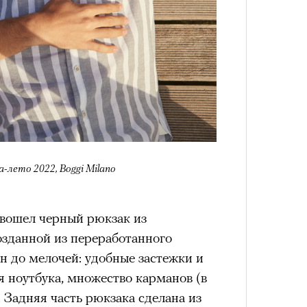
4 кол
пропу
а-лето 2022, Boggi Milano
 вошел черный рюкзак из
озданной из переработанного
н до мелочей: удобные застежки и
я ноутбука, множество карманов (в
Карго
. Задняя часть рюкзака сделана из
ткани