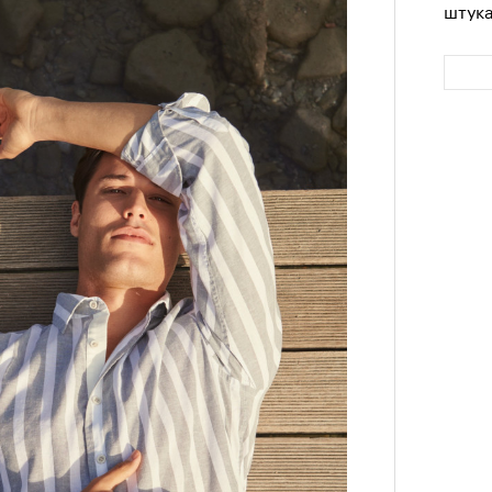
штук
Сможе
отвеч