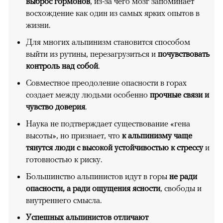
выброс гормонов
, из-за чего мозг запоминает
восхождение как один из самых ярких опытов в
жизни.
Для многих альпинизм становится способом
выйти из рутины, перезагрузиться и
почувствовать
контроль над собой
.
Совместное преодоление опасности в горах
создает между людьми особенно
прочные связи и
чувство доверия
.
Наука не подтверждает существование «гена
высоты», но признает, что
к альпинизму чаще
тянутся люди с высокой устойчивостью к стрессу
и
готовностью к риску.
Большинство альпинистов идут в горы
не ради
опасности, а ради ощущения ясности
, свободы и
внутреннего смысла.
Успешных альпинистов отличают