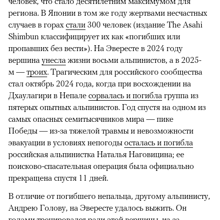
человек, что стало десятилетним максимумом для
региона. В Японии в том же году жертвами несчастных
случаев в горах
стали
300 человек (издание The Asahi
Shimbun классифицирует их как «погибших или
пропавших без вести»). На Эвересте в 2024 году
вершина
унесла
жизни восьми альпинистов, а в 2025-
м —
троих
. Трагическим для российского сообщества
стал октябрь 2024 года, когда при восхождении на
Дхаулагири в Непале
сорвалась и погибла
группа из
пятерых опытных альпинистов. Год спустя на одном из
самых опасных семитысячников мира — пике
Победы — из-за тяжелой травмы и невозможности
эвакуации в условиях непогоды
осталась и погибла
российская альпинистка Наталья Наговицина; ее
поисково-спасательная операция была официально
прекращена спустя 11 дней.
В отличие от погибшего непальца, другому альпинисту,
Андрею Голову, на Эвересте удалось выжить. Он
годами тренировался ради этой вершины, из-за